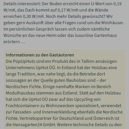
Details interessiert: Der Boden erreicht einen U-Wert von 0,19
W/mK, das Dach kommt auf 0,17 W/mK und die Wände
erreichen 0,30 W/mK. Noch mehr Details gewünscht? Wir
geben gern Auskunft über alle Fragen rund um die Minihäuser.
Im persönlichen Gespräch lassen sich zudem sämtliche
Wünsche an das neue Heim oder das luxuriöse Gartenhaus
erörtern …
Informationen zu den Gastautoren
Die PopUpHuts sind ein Produkt des in Tallinn ansässigen
Unternehmens UpHut OÜ. In Estland hat der Holzbau eine
lange Tradition, was nahe liegt, da die Betriebe dort
sozusagen an der Quelle guten Bauholzes sind – der
Nordischen Fichte. Einige namhafte Marken im Bereich
Modulhausbau stammen aus Estland. Statt auf den Holzbau
hat sich die UpHut OÜ zwar auf das Upcycling von
Frachtcontainern zu Wohnzwecken spezialisiert, verwendet
zur Fassaden- und Innenverkleidung ebenfalls die Nordische
Fichte. Vertriebspartner für Deutschland und Österreich ist
die Hansagarten24 GmbH. Weitere technische Details zu den