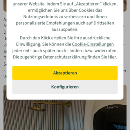
unserer Website. Indem Sie auf „Akzeptieren” klicken,
ermöglichen Sie uns über Cookies das
Nutzungserlebnis zu verbessern und Ihnen
Apropos Einrichtung: Hier bieten sich ebenfalls diverse
personalisierte Empfehlungen auch auf Drittseiten
Möglichkeiten. Die PopUpHut ist zum Beispiel ein ideales Büro.
auszuspielen.
Dank natürlicher Materialien und freiem Blick ins Grüne geht
Durch den Klick erteilen Sie Ihre ausdrückliche
die Arbeit leicht von der Hand. Gerne genutzt werden die
Einwilligung. Sie können die
Cookie-Einstellungen
kleinen Häuschen zudem als Wohnmodul in Ferienparks, aber
jederzeit - auch später noch - ändern bzw. widerrufen.
auch im eigenen Garten kommen sie als ausgelagertes
Die zugehörige Datenschutzerklärung finden Sie
Hier
.
Gästezimmer gut an – vor allem, wenn sie neben dem
Schlafbereich mit Duschbad und Kitchenette voll ausgestattet
sind. Zu Höchstform läuft das Tiny House auf, wenn es in dieser
Akzeptieren
Weise tatsächlich als Lebensraum genutzt wird.
Konfigurieren