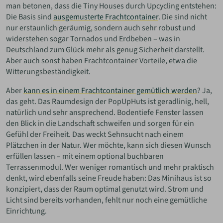
man betonen, dass die Tiny Houses durch Upcycling entstehen:
Die Basis sind
ausgemusterte Frachtcontainer
. Die sind nicht
nur erstaunlich geräumig, sondern auch sehr robust und
widerstehen sogar Tornados und Erdbeben – was in
Deutschland zum Glück mehr als genug Sicherheit darstellt.
Aber auch sonst haben Frachtcontainer Vorteile, etwa die
Witterungsbeständigkeit.
Aber
kann es in einem Frachtcontainer gemütlich werden
? Ja,
das geht. Das Raumdesign der PopUpHuts ist geradlinig, hell,
natürlich und sehr ansprechend. Bodentiefe Fenster lassen
den Blick in die Landschaft schweifen und sorgen für ein
Gefühl der Freiheit. Das weckt Sehnsucht nach einem
Plätzchen in der Natur. Wer möchte, kann sich diesen Wunsch
erfüllen lassen – mit einem optional buchbaren
Terrassenmodul. Wer weniger romantisch und mehr praktisch
denkt, wird ebenfalls seine Freude haben: Das Minihaus ist so
konzipiert, dass der Raum optimal genutzt wird. Strom und
Licht sind bereits vorhanden, fehlt nur noch eine gemütliche
Einrichtung.