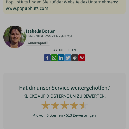
PopUpHuts finden Sie auf der Website des Unternehmens:
www.popuphuts.com
Isabella Bosler
TINY-HOUSE EXPERTIN
·
SEIT 2011
Autorenprofil
ARTIKEL TEILEN
facebook
whatsapp
linkedin
twitter
email
pinterest
Hat dir unser Service weitergeholfen?
KLICKE AUF DIE STERNE UM ZU BEWERTEN!
4.6
von 5 Sternen •
513
Bewertungen