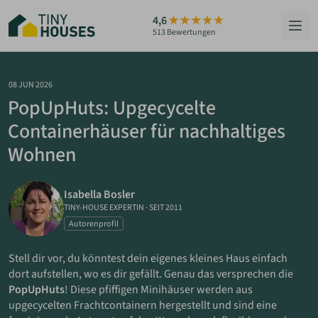
Zum
4,6
Hauptinhalt
513 Bewertungen
springen
HÄUSER
08 JUN 2026
PopUpHuts: Upgecycelte
BERATUNG
Containerhäuser für nachhaltiges
Wohnen
GRUNDSTÜCKE
RATGEBER
Isabella Bosler
TINY-HOUSE EXPERTIN
·
SEIT 2011
ÜBER UNS
Autorenprofil
Stell dir vor, du könntest dein eigenes kleines Haus einfach
ZUM HAUS-FINDER
dort aufstellen, wo es dir gefällt. Genau das versprechen die
PopUpHuts
! Diese pfiffigen Minihäuser werden aus
upgecycelten Frachtcontainern hergestellt und sind eine
PARTNER WERDEN