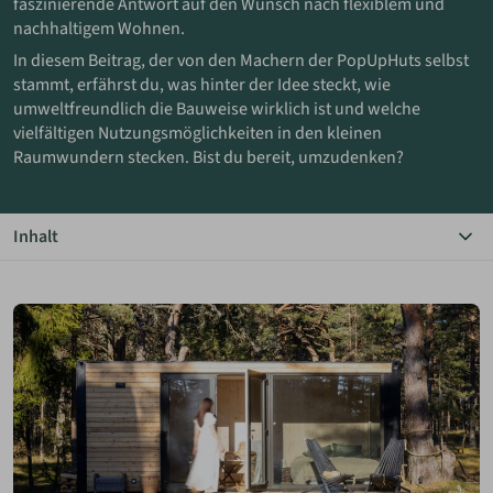
faszinierende Antwort auf den Wunsch nach flexiblem und
nachhaltigem Wohnen.
ANMELDEN
In diesem Beitrag, der von den Machern der PopUpHuts selbst
stammt, erfährst du, was hinter der Idee steckt, wie
umweltfreundlich die Bauweise wirklich ist und welche
MERKLISTE
vielfältigen Nutzungsmöglichkeiten in den kleinen
Raumwundern stecken. Bist du bereit, umzudenken?
Inhalt
Das Wichtigste in Kürze
Einfach raus, neues Leben
Was sind PopUpHuts?
Umweltfreundliches Recycling
Vielseitige Nutzung
Technik im Detail