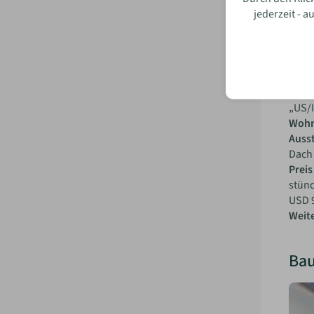
jederzeit - 
Das „
Pultd
dem v
Baupl
„US/I
Wohn
Auss
Dach 
Prei
stünd
USD 
Weite
Bau