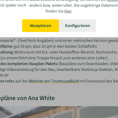
auch später noch - ändern bzw. widerrufen. Die zugehörige Datensc
finden Sie
Hier
.
hOMe“ ist ein Tiny House mit moderner Formensprache: ein auf da
ach und ohne Dachüberstände. Für eine Zulassung in Deutschland i
Akzeptieren
Konfigurieren
erwendeten Trailer jeweils 9 cm zu hoch und zu breit. Durch die m
an jedoch angepasst werden. Der Bauplan ist nur auf Englisch erhä
mperial“- (Feet/Inch-Angaben) und einer metrischen Version gewä
fläche:
gut 19 qm, plus 10 qm in den beiden Schlaflofts
tattung:
Wohnraum mit Ess- oder Homeoffice-Bereich, Kochnische, S
(zu einem führt eine Treppe hinauf, zum anderen eine Leiter).
s des kompletten Bauplan-Pakets
(Baupläne zum Downloaden, Video
ige Videoanleitung für den Bau, bearbeitbare Sketchup-Dateien, Mat
99.00
re Infos
auf der
Website von TinyHouseBuild
mit Download des Ba
pläne von Ana White