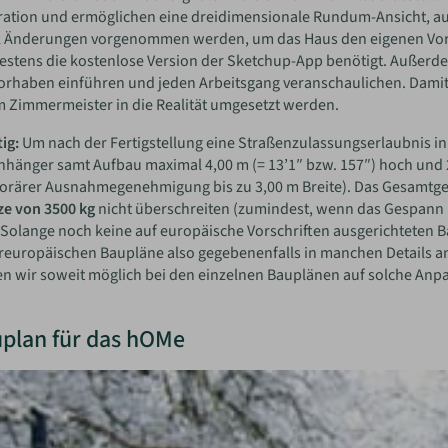
tration und ermöglichen eine dreidimensionale Rundum-Ansicht, a
l Änderungen vorgenommen werden, um das Haus den eigenen Vors
stens die kostenlose Version der Sketchup-App benötigt. Außerdem 
rhaben einführen und jeden Arbeitsgang veranschaulichen. Damit 
 Zimmermeister in die Realität umgesetzt werden.
ig:
Um nach der Fertigstellung eine Straßenzulassungserlaubnis in
nhänger samt Aufbau maximal 4,00 m (= 13’1″ bzw. 157″) hoch und 2,
rärer Ausnahmegenehmigung bis zu 3,00 m Breite). Das Gesamtgewic
ze von 3500 kg
nicht überschreiten (zumindest, wenn das Gespann
. Solange noch keine auf europäische Vorschriften ausgerichteten B
europäischen Baupläne also gegebenenfalls in manchen Details an
n wir soweit möglich bei den einzelnen Bauplänen auf solche Anp
plan für das hOMe