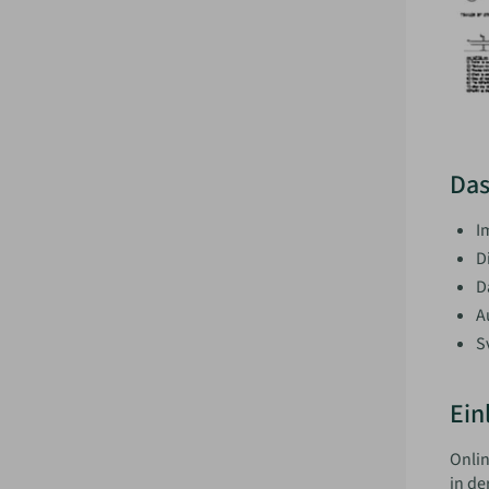
Das
I
D
D
A
S
Ein
Onlin
in de