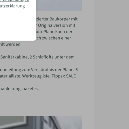
hutzerklärung
s Wesentliche reduzierter Baukörper mit
st das hOMe in der Originalversion mit
itgelieferten Sketchup-Pläne kann der
ltlich, es kann jedoch zwischen einer
hlt werden.
anitärkabine, 2 Schlaflofts unter dem
anleitung zum Verständnis der Pläne, 6-
erialliste, Werkzeugliste, Tipps): SALE
uanleitungspaketes.