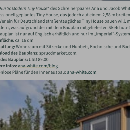
Rustic Modern Tiny House
“ des Schreinerpaares Ana und Jacob White
ssionell geplantes Tiny House, das jedoch auf einem 2,58 m breiten
Wer ein für Deutschland straßentaugliches Tiny House bauen will,
ern, was aufgrund der mit dem Bauplan mitgelieferten Sketchup-Dat
auplan ist nur auf Englisch erhältlich und nur im „Imperial“-System
fläche:
ca. 16 qm
tattung:
Wohnraum mit Sitzecke und Hubbett, Kochnische und Bad (
load des Bauplans:
sprucdmarket.com.
 des Bauplans:
USD 89.00.
re Infos:
ana-white.com/blog
.
enlose Pläne für den Innenausbau:
ana-white.com
.