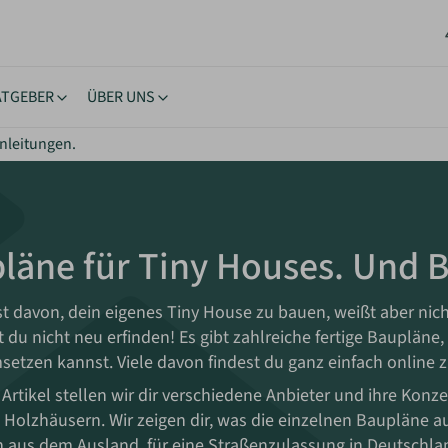
ATGEBER
ÜBER UNS
nleitungen.
stücke
ngstipps
Lernen & Inspiration
Akt
rhäuser
nehmigung
eBooks
New
oltaik & Autarkie
stücksuche
Bücher
Neu
läne für Tiny Houses. Und 
wohnen
ierungstipps
Workshops
NEU
ote einholen
iche Vorgaben
Inspiration
t davon, dein eigenes Tiny House zu bauen, weißt aber nich
kes Wohnen
du nicht neu erfinden! Es gibt zahlreiche fertige Baupläne, 
msetzen kannst. Viele davon findest du ganz einfach onlin
 Artikel stellen wir dir verschiedene Anbieter und ihre Kon
n Holzhäusern. Wir zeigen dir, was die einzelnen Baupläne 
n aus dem Ausland, für eine Straßenzulassung in Deutschla