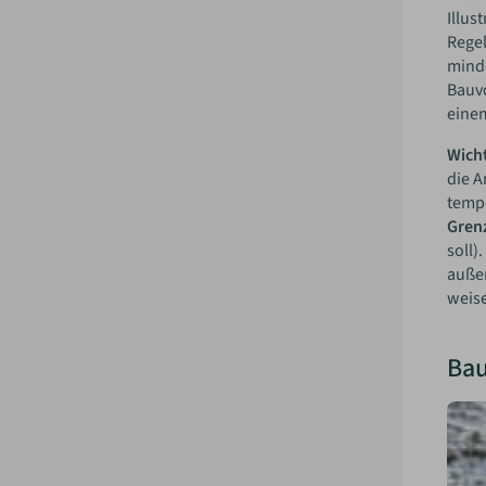
Illus
Rege
minde
Bauvo
einem
Wicht
die A
tempo
Gren
soll)
außer
weise
Bau