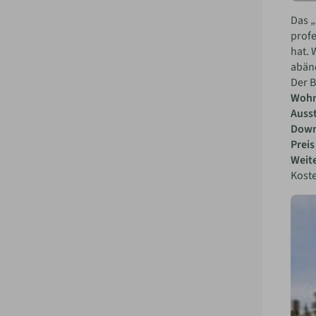
Das „
profe
hat. 
abänd
Der B
Wohn
Auss
Down
Preis
Weite
Kost