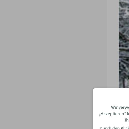
Wir verw
„Akzeptieren” k
Ih
Durch den Klick