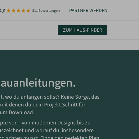
PARTNER WERDEN
4,6
511 Bewertungen
ZUM HAUS-FINDER
uelles & Community
sletter
igkeiten
Bauanleitungen.
t, wo du anfangen sollst? Keine Sorge, das
mit denen du dein Projekt Schritt für
e zum Download.
zepte vor – von modernen Designs bis zu
auszeichnet und worauf du, insbesondere
nd achten musst. Finde den perfekten Plan