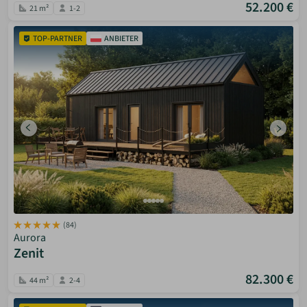
52.200 €
21 m²
1-2
TOP-PARTNER
ANBIETER
(84)
Aurora
Zenit
82.300 €
44 m²
2-4