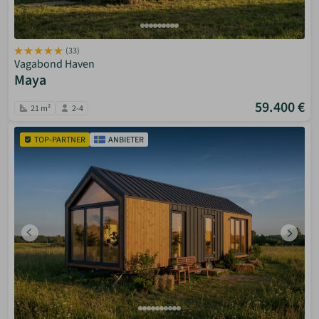
(33)
Vagabond Haven
Maya
59.400 €
21 m²
2-4
TOP-PARTNER
ANBIETER