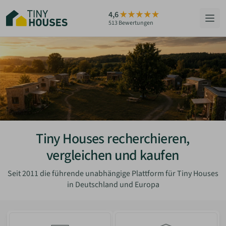
Zum
4,6
Hauptinhalt
513 Bewertungen
springen
HÄUSER
BERATUNG
GRUNDSTÜCKE
RATGEBER
Tiny Houses recherchieren,
vergleichen und kaufen
ÜBER UNS
Seit 2011 die führende unabhängige Plattform für Tiny Houses
in Deutschland und Europa
ZUM HAUS-FINDER
PARTNER WERDEN