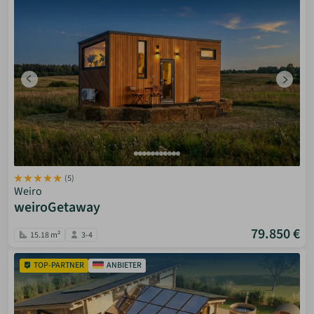
(5)
Weiro
weiroGetaway
79.850 €
15.18 m²
3-4
TOP-PARTNER
ANBIETER