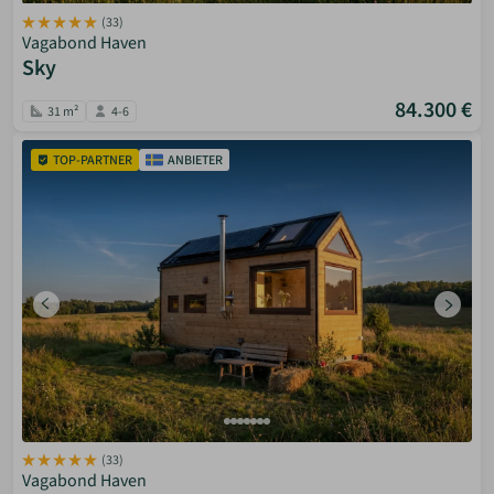
(33)
Vagabond Haven
Sky
84.300 €
31 m²
4-6
TOP-PARTNER
ANBIETER
(33)
Vagabond Haven