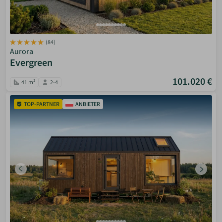
(84)
Aurora
Evergreen
101.020 €
41 m²
2-4
TOP-PARTNER
ANBIETER