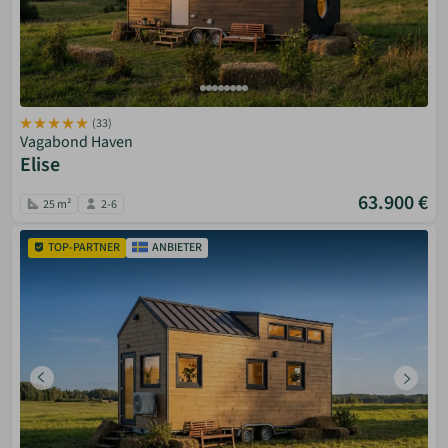
(33)
Vagabond Haven
Elise
63.900 €
25 m²
2-6
TOP-PARTNER
ANBIETER