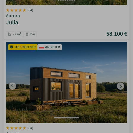
(84)
Aurora
Julia
58.100 €
27 m²
2-4
TOP-PARTNER
ANBIETER
(84)