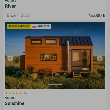
Aurora
River
75.000 €
32 m²
2-6
TOP-PARTNER
ANBIETER
(84)
Aurora
Sunshine