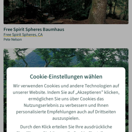
Free Spirit Spheres Baumhaus
Free Spirit Spheres, CA
Pete Nelson
Cookie-Einstellungen wählen
Wir verwenden Cookies und andere Technologien auf
unserer Website. Indem Sie auf „Akzeptieren” klicken,
ermöglichen Sie uns über Cookies das
Nutzungserlebnis zu verbessern und Ihnen
personalisierte Empfehlungen auch auf Drittseiten
auszuspielen.
Durch den Klick erteilen Sie Ihre ausdrückliche