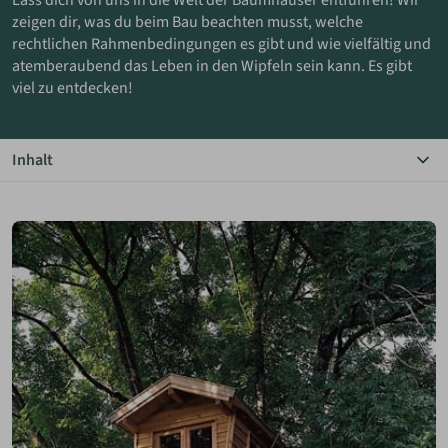
Lass dich von uns in die Welt der Baumhäuser entführen! Wir
zeigen dir, was du beim Bau beachten musst, welche
rechtlichen Rahmenbedingungen es gibt und wie vielfältig und
ANMELDEN
atemberaubend das Leben in den Wipfeln sein kann. Es gibt
viel zu entdecken!
MERKLISTE
Inhalt
Das Wichtigste in Kürze
Wohnen im Baum
Worauf du achten musst
Baugenehmigung für Baumhäuser
Pläne und Anleitungen
Bildergalerie