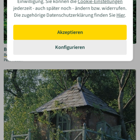
Einwilligung. Sie können die
Cookie-Einstellungen
jederzeit - auch später noch - ändern bzw. widerrufen.
Die zugehörige Datenschutzerklärung finden Sie
Hier
.
Akzeptieren
Konfigurieren
Beach Rock Treehouse, Japan
Beach Rock Treehouse, JP
Pete Nelson