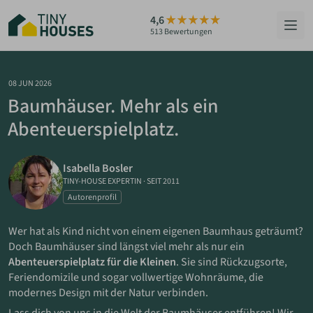
Zum
4,6
Hauptinhalt
513 Bewertungen
springen
HÄUSER
08 JUN 2026
Baumhäuser. Mehr als ein
BERATUNG
Abenteuerspielplatz.
GRUNDSTÜCKE
Isabella Bosler
RATGEBER
TINY-HOUSE EXPERTIN
·
SEIT 2011
Autorenprofil
ÜBER UNS
Wer hat als Kind nicht von einem eigenen Baumhaus geträumt?
Doch Baumhäuser sind längst viel mehr als nur ein
ZUM HAUS-FINDER
Abenteuerspielplatz für die Kleinen
. Sie sind Rückzugsorte,
Feriendomizile und sogar vollwertige Wohnräume, die
modernes Design mit der Natur verbinden.
PARTNER WERDEN