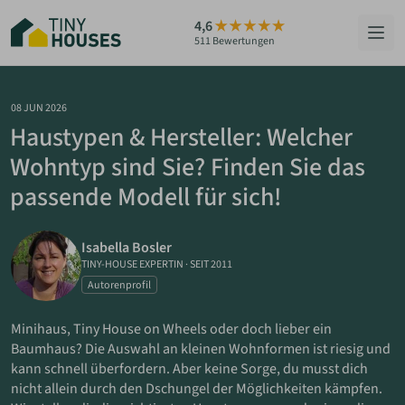
Zum
4,6
Hauptinhalt
511 Bewertungen
springen
HÄUSER
08 JUN 2026
Haustypen & Hersteller: Welcher
BERATUNG
Wohntyp sind Sie? Finden Sie das
passende Modell für sich!
GRUNDSTÜCKE
RATGEBER
Isabella Bosler
TINY-HOUSE EXPERTIN
·
SEIT 2011
ÜBER UNS
Autorenprofil
Minihaus, Tiny House on Wheels oder doch lieber ein
ZUM HAUS-FINDER
Baumhaus? Die Auswahl an kleinen Wohnformen ist riesig und
kann schnell überfordern. Aber keine Sorge, du musst dich
nicht allein durch den Dschungel der Möglichkeiten kämpfen.
PARTNER WERDEN