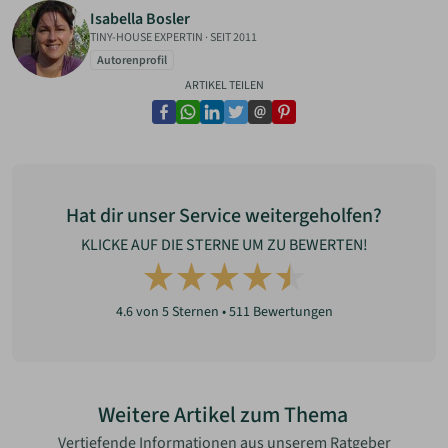
Isabella Bosler
TINY-HOUSE EXPERTIN
·
SEIT 2011
Autorenprofil
ARTIKEL TEILEN
facebook
whatsapp
linkedin
twitter
email
pinterest
Hat dir unser Service weitergeholfen?
KLICKE AUF DIE STERNE UM ZU BEWERTEN!
4.6
von 5 Sternen •
511
Bewertungen
Weitere Artikel zum Thema
Vertiefende Informationen aus unserem Ratgeber