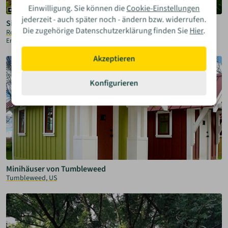
Einwilligung. Sie können die
Cookie-Einstellungen
jederzeit - auch später noch - ändern bzw. widerrufen.
Singlehaus der Architekten Rockefeller
Die zugehörige Datenschutzerklärung finden Sie
Hier
.
Rockefeller, US
Eric Staudenmaier
Akzeptieren
Konfigurieren
Minihäuser von Tumbleweed
Tumbleweed, US