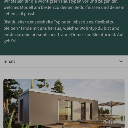
Wir stellen dir die wichtigsten Haustypen vor und zeigen dir,
welches Modell am besten zu deinen Bedürfnissen und deinem
ANMELDEN
Lebensstil passt.
Bist du eher der sesshafte Typ oder liebst du es, flexibel zu
bleiben? Finde mit uns heraus, welcher Wohntyp du bist und
MERKLISTE
entdecke dein persönliches Traum-Domizil im Kleinformat. Auf
geht's!
Inhalt
Das Wichtigste in Kürze
Mini- & Kleinhäuser
Tiny Houses on Wheels
Holzwohnwagen
Baumhäuser
Bildergalerie