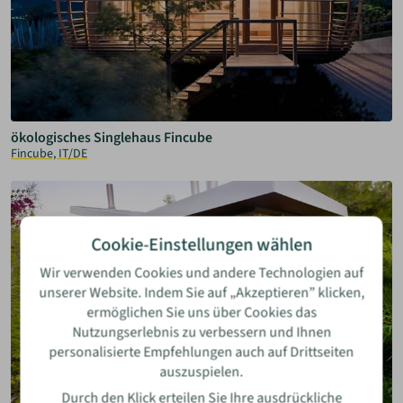
ökologisches Singlehaus Fincube
Fincube, IT/DE
Cookie-Einstellungen wählen
Wir verwenden Cookies und andere Technologien auf
unserer Website. Indem Sie auf „Akzeptieren” klicken,
ermöglichen Sie uns über Cookies das
Nutzungserlebnis zu verbessern und Ihnen
personalisierte Empfehlungen auch auf Drittseiten
auszuspielen.
Durch den Klick erteilen Sie Ihre ausdrückliche