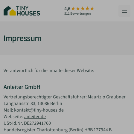
Zum
4,6
Hauptinhalt
511 Bewertungen
springen
HÄUSER
Impressum
BERATUNG
GRUNDSTÜCKE
Verantwortlich für die Inhalte dieser Website:
RATGEBER
Anleiter GmbH
ÜBER UNS
Vertretungsberechtigter Geschäftsführer: Maurizio Graubner
Langhansstr. 83, 13086 Berlin
Mail:
kontakt@tiny-houses.de
ZUM HAUS-FINDER
Webseite:
anleiter.de
USt-Id.Nr. DE272941760
Handelsregister Charlottenburg (Berlin) HRB 127944 B
PARTNER WERDEN