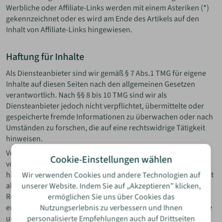
Werbliche oder Affiliate-Links werden mit einem Asteriken (*)
gekennzeichnet oder es wird am Ende des Artikels auf den
Inhalt von Affiliate-Links hingewiesen.
Haftung für Inhalte
Als Diensteanbieter sind wir gemäß § 7 Abs.1 TMG für eigene
Inhalte auf diesen Seiten nach den allgemeinen Gesetzen
verantwortlich. Nach §§ 8 bis 10 TMG sind wir als
Diensteanbieter jedoch nicht verpflichtet, übermittelte oder
gespeicherte fremde Informationen zu überwachen oder nach
Umständen zu forschen, die auf eine rechtswidrige Tätigkeit
hinweisen.
Verpflichtungen zur Entfernung oder Sperrung der Nutzung
Cookie-Einstellungen wählen
von Informationen nach den allgemeinen Gesetzen bleiben
hiervon unberührt. Eine diesbezügliche Haftung ist jedoch erst
Wir verwenden Cookies und andere Technologien auf
ab dem Zeitpunkt der Kenntnis einer konkreten
unserer Website. Indem Sie auf „Akzeptieren” klicken,
Rechtsverletzung möglich. Bei Bekanntwerden von
ermöglichen Sie uns über Cookies das
entsprechenden Rechtsverletzungen werden wir diese Inhalte
Nutzungserlebnis zu verbessern und Ihnen
umgehend entfernen.
personalisierte Empfehlungen auch auf Drittseiten