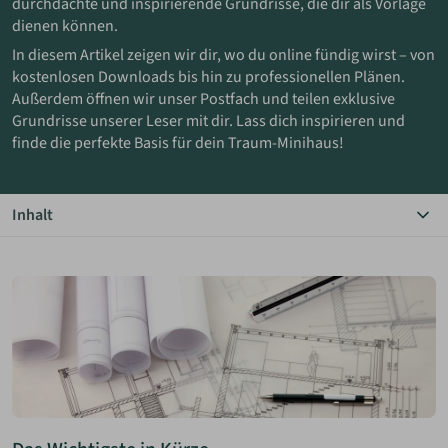
durchdachte und inspirierende Grundrisse, die dir als Vorlage
dienen können.
ANMELDEN
In diesem Artikel zeigen wir dir, wo du online fündig wirst – von
kostenlosen Downloads bis hin zu professionellen Plänen.
Außerdem öffnen wir unser Postfach und teilen exklusive
MERKLISTE
Grundrisse unserer Leser mit dir. Lass dich inspirieren und
finde die perfekte Basis für dein Traum-Minihaus!
Inhalt
Das Wichtigste in Kürze
Baupläne online finden
Inspirierende Bildergalerie
Grundrisse unserer Leser
Bücher zur Grundrissplanung