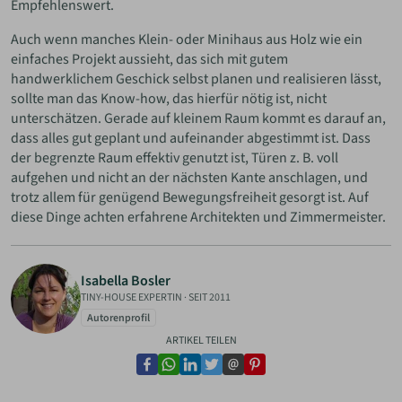
Empfehlenswert.
Auch wenn manches Klein- oder Minihaus aus Holz wie ein
einfaches Projekt aussieht, das sich mit gutem
handwerklichem Geschick selbst planen und realisieren lässt,
sollte man das Know-how, das hierfür nötig ist, nicht
unterschätzen. Gerade auf kleinem Raum kommt es darauf an,
dass alles gut geplant und aufeinander abgestimmt ist. Dass
der begrenzte Raum effektiv genutzt ist, Türen z. B. voll
aufgehen und nicht an der nächsten Kante anschlagen, und
trotz allem für genügend Bewegungsfreiheit gesorgt ist. Auf
diese Dinge achten erfahrene Architekten und Zimmermeister.
Isabella Bosler
TINY-HOUSE EXPERTIN
·
SEIT 2011
Autorenprofil
ARTIKEL TEILEN
facebook
whatsapp
linkedin
twitter
email
pinterest