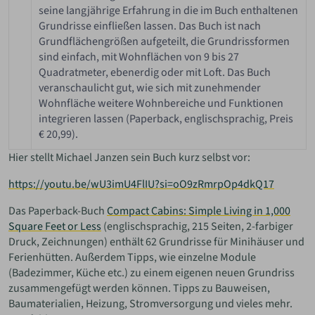
seine langjährige Erfahrung in die im Buch enthaltenen
Grundrisse einfließen lassen. Das Buch ist nach
Grundflächengrößen aufgeteilt, die Grundrissformen
sind einfach, mit Wohnflächen von 9 bis 27
Quadratmeter, ebenerdig oder mit Loft. Das Buch
veranschaulicht gut, wie sich mit zunehmender
Wohnfläche weitere Wohnbereiche und Funktionen
integrieren lassen (Paperback, englischsprachig, Preis
€ 20,99).
Hier stellt Michael Janzen sein Buch kurz selbst vor:
https://youtu.be/wU3imU4FlIU?si=oO9zRmrpOp4dkQ17
Das Paperback-Buch
Compact Cabins: Simple Living in 1,000
Square Feet or Less
(englischsprachig, 215 Seiten, 2-farbiger
Druck, Zeichnungen) enthält 62 Grundrisse für Minihäuser und
Ferienhütten. Außerdem Tipps, wie einzelne Module
(Badezimmer, Küche etc.) zu einem eigenen neuen Grundriss
zusammengefügt werden können. Tipps zu Bauweisen,
Baumaterialien, Heizung, Stromversorgung und vieles mehr.