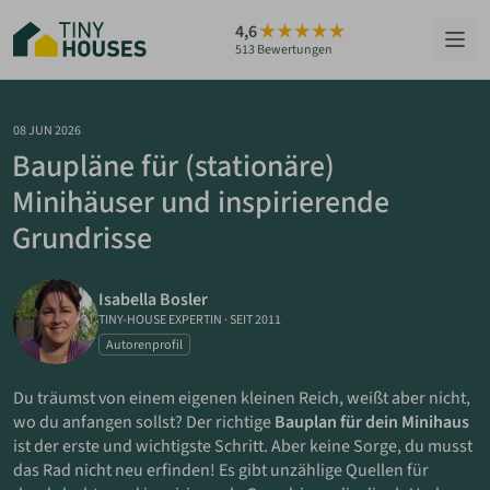
Zum
4,6
Hauptinhalt
513 Bewertungen
springen
HÄUSER
08 JUN 2026
Baupläne für (stationäre)
BERATUNG
Minihäuser und inspirierende
Grundrisse
GRUNDSTÜCKE
RATGEBER
Isabella Bosler
TINY-HOUSE EXPERTIN
·
SEIT 2011
ÜBER UNS
Autorenprofil
Du träumst von einem eigenen kleinen Reich, weißt aber nicht,
ZUM HAUS-FINDER
wo du anfangen sollst? Der richtige
Bauplan für dein Minihaus
ist der erste und wichtigste Schritt. Aber keine Sorge, du musst
das Rad nicht neu erfinden! Es gibt unzählige Quellen für
PARTNER WERDEN