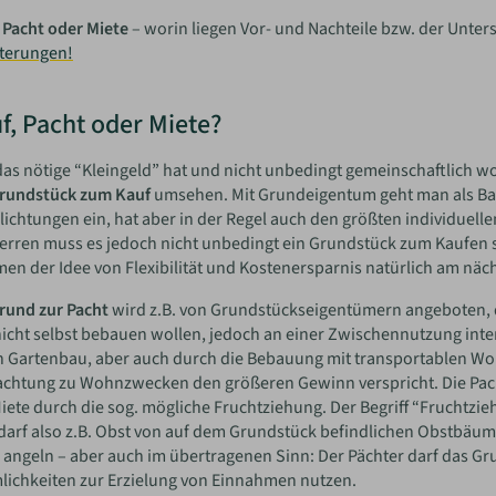
 Pacht oder Miete
– worin liegen Vor- und Nachteile bzw. der Unter
uterungen!
f, Pacht oder Miete?
as nötige “Kleingeld” hat und nicht unbedingt gemeinschaftlich 
rundstück zum Kauf
umsehen. Mit Grundeigentum geht man als Bau
lichtungen ein, hat aber in der Regel auch den größten individuelle
rren muss es jedoch nicht unbedingt ein Grundstück zum Kaufen s
n der Idee von Flexibilität und Kostenersparnis natürlich am näc
rund zur Pacht
wird z.B. von Grundstückseigentümern angeboten, d
nicht selbst bebauen wollen, jedoch an einer Zwischennutzung int
 Gartenbau, aber auch durch die Bebauung mit transportablen Wo
achtung zu Wohnzwecken den größeren Gewinn verspricht. Die Pach
iete durch die sog. mögliche Fruchtziehung. Der Begriff “Frucht
arf also z.B. Obst von auf dem Grundstück befindlichen Obstbäum
 angeln – aber auch im übertragenen Sinn: Der Pächter darf das Gr
ichkeiten zur Erzielung von Einnahmen nutzen.