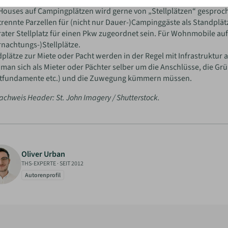
ngssprachlich werden die Begriffe häufig vermischt: Besonders i
 Houses auf Campingplätzen wird gerne von „Stellplätzen“ gespr
rennte Parzellen für (nicht nur Dauer-)Campinggäste als Standplä
ater Stellplatz für einen Pkw zugeordnet sein. Für Wohnmobile auf
nachtungs-)Stellplätze.
plätze zur Miete oder Pacht werden in der Regel mit Infrastruktu
man sich als Mieter oder Pächter selber um die Anschlüsse, die Gr
tfundamente etc.) und die Zuwegung kümmern müssen.
achweis Header: St. John Imagery / Shutterstock.
Oliver Urban
THS-EXPERTE
·
SEIT 2012
Autorenprofil