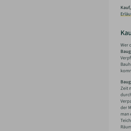
Kauf,
Erlä
Kau
Wer d
Baug
Verpf
Bauhe
komme
Baug
Zeit 
durch
Verp
der M
man d
Teich
Räuml