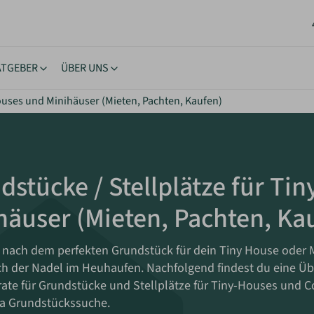
ATGEBER
ÜBER UNS
Houses und Minihäuser (Mieten, Pachten, Kaufen)
stücke
ngstipps
Lernen & Inspiration
Akt
rhäuser
nehmigung
eBooks
New
oltaik & Autarkie
stücksuche
Bücher
Neu
dstücke / Stellplätze für Ti
wohnen
ierungstipps
Workshops
NEU
häuser (Mieten, Pachten, Ka
ote einholen
iche Vorgaben
Inspiration
kes Wohnen
 nach dem perfekten Grundstück für dein Tiny House oder 
h der Nadel im Heuhaufen. Nachfolgend findest du eine Über
rate für Grundstücke und Stellplätze für Tiny-Houses und C
a Grundstückssuche.