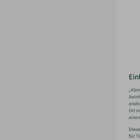
Ein
„Klei
beinh
ander
Ort m
einem
Diese
für T