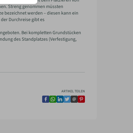
m Zusammenhang mit dem Platzieren von
ochen. Streng genommen müssten
tze bezeichnet werden – diesen kann ein
 der Durchreise gibt es
r angeboten. Bei kompletten Grundstücken
ündung des Standplatzes (Verfestigung,
ARTIKEL TEILEN
facebook
whatsapp
linkedin
twitter
email
pinterest