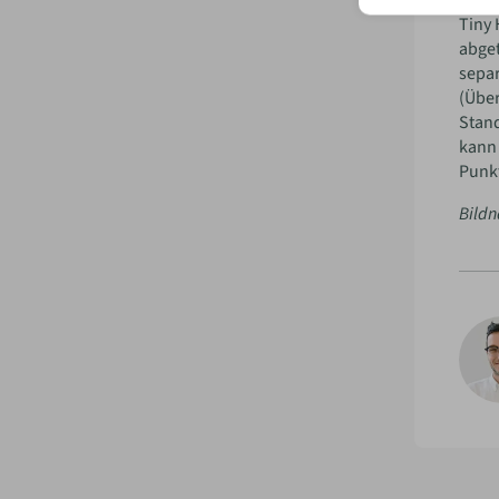
Umga
Tiny
abget
separ
(Über
Stand
kann 
Punk
Bildn