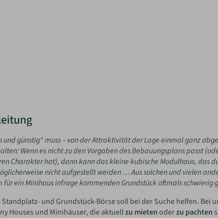
leitung
n und günstig“ muss – von der Attraktivität der Lage einmal ganz abg
alten: Wenn es nicht zu den Vorgaben des Bebauungsplans passt (o
en Charakter hat), dann kann das kleine kubische Modulhaus, das du 
öglicherweise nicht aufgestellt werden … Aus solchen und vielen and
 für ein Minihaus infrage kommenden Grundstück oftmals schwierig g
 Standplatz- und Grundstück-Börse soll bei der Suche helfen. Bei u
iny Houses und Minihäuser, die aktuell
zu mieten
oder
zu pachten
s