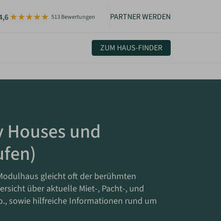
PARTNER WERDEN
4,6
513 Bewertungen
ZUM HAUS-FINDER
uelles & Community
sletter
igkeiten
ny Houses und
ufen)
Modulhaus gleicht oft der berühmten
sicht über aktuelle Miet-, Pacht-, und
o., sowie hilfreiche Informationen rund um