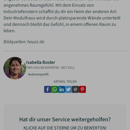
angenehmes Raumgefühl. Mit dem Einsatz von
Industriefenstern schaffst du dir ein Heim der anderen Art:
Dein Modulhaus wird durch platzsparende Wände unterteilt
und dennoch bleibt das Gefühl, in einem offenen Raum zu
leben.
Bildquellen: houzz.de
Isabella Bosler
TINY-HOUSE EXPERTIN
·
SEIT 2011
Autorenprofil
ARTIKEL TEILEN
facebook
whatsapp
linkedin
twitter
email
pinterest
Hat dir unser Service weitergeholfen?
KLICKE AUF DIE STERNE UM ZU BEWERTEN!