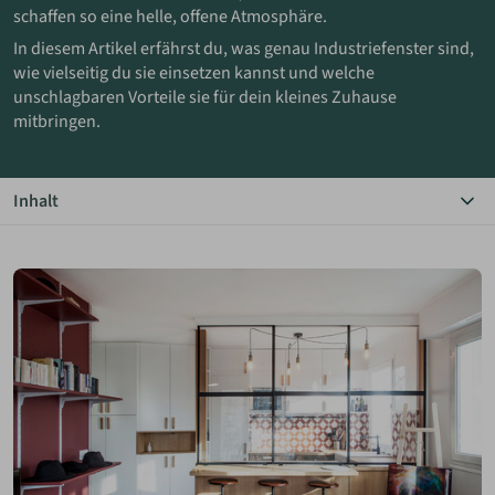
schaffen so eine helle, offene Atmosphäre.
In diesem Artikel erfährst du, was genau Industriefenster sind,
ANMELDEN
wie vielseitig du sie einsetzen kannst und welche
unschlagbaren Vorteile sie für dein kleines Zuhause
MERKLISTE
mitbringen.
Inhalt
Das Wichtigste in Kürze
Der Industrial-Style
Was sind Industriefenster?
Verwendung von Industriefenstern
Vorteile von Industriefenstern