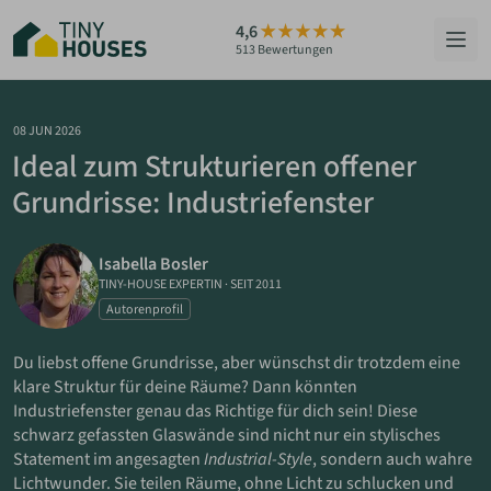
Zum
4,6
Hauptinhalt
513 Bewertungen
springen
HÄUSER
08 JUN 2026
Ideal zum Strukturieren offener
BERATUNG
Grundrisse: Industriefenster
GRUNDSTÜCKE
Isabella Bosler
RATGEBER
TINY-HOUSE EXPERTIN
·
SEIT 2011
Autorenprofil
ÜBER UNS
Du liebst offene Grundrisse, aber wünschst dir trotzdem eine
klare Struktur für deine Räume? Dann könnten
ZUM HAUS-FINDER
Industriefenster genau das Richtige für dich sein! Diese
schwarz gefassten Glaswände sind nicht nur ein stylisches
Statement im angesagten
Industrial-Style
, sondern auch wahre
PARTNER WERDEN
Lichtwunder. Sie teilen Räume, ohne Licht zu schlucken und