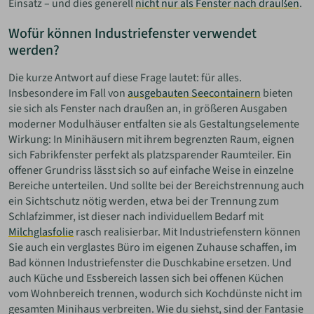
Einsatz – und dies generell
nicht nur als Fenster nach draußen
.
Wofür können Industriefenster verwendet
werden?
Die kurze Antwort auf diese Frage lautet: für alles.
Insbesondere im Fall von
ausgebauten Seecontainern
bieten
sie sich als Fenster nach draußen an, in größeren Ausgaben
moderner Modulhäuser entfalten sie als Gestaltungselemente
Wirkung: In Minihäusern mit ihrem begrenzten Raum, eignen
sich Fabrikfenster perfekt als platzsparender Raumteiler. Ein
offener Grundriss lässt sich so auf einfache Weise in einzelne
Bereiche unterteilen. Und sollte bei der Bereichstrennung auch
ein Sichtschutz nötig werden, etwa bei der Trennung zum
Schlafzimmer, ist dieser nach individuellem Bedarf mit
Milchglasfolie
rasch realisierbar. Mit Industriefenstern können
Sie auch ein verglastes Büro im eigenen Zuhause schaffen, im
Bad können Industriefenster die Duschkabine ersetzen. Und
auch Küche und Essbereich lassen sich bei offenen Küchen
vom Wohnbereich trennen, wodurch sich Kochdünste nicht im
gesamten Minihaus verbreiten. Wie du siehst, sind der Fantasie