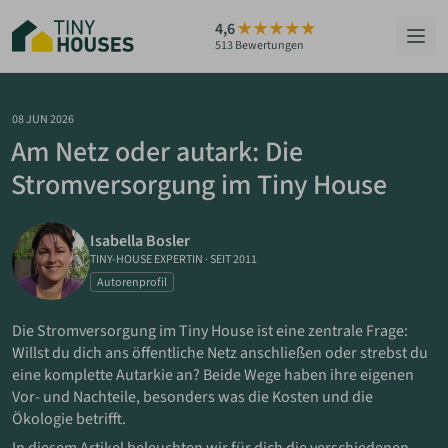
Zum
4,6
Hauptinhalt
513 Bewertungen
springen
HÄUSER
08 JUN 2026
Am Netz oder autark: Die
BERATUNG
Stromversorgung im Tiny House
GRUNDSTÜCKE
Isabella Bosler
RATGEBER
TINY-HOUSE EXPERTIN
·
SEIT 2011
Autorenprofil
ÜBER UNS
Die Stromversorgung im Tiny House ist eine zentrale Frage:
Willst du dich ans öffentliche Netz anschließen oder strebst du
ZUM HAUS-FINDER
eine komplette Autarkie an? Beide Wege haben ihre eigenen
Vor- und Nachteile, besonders was die Kosten und die
Ökologie betrifft.
PARTNER WERDEN