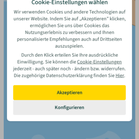
Cookie-Einstellungen wählen
Wir verwenden Cookies und andere Technologien auf
unserer Website. Indem Sie auf „Akzeptieren” klicken,
ermöglichen Sie uns über Cookies das
Nutzungserlebnis zu verbessern und Ihnen
personalisierte Empfehlungen auch auf Drittseiten
auszuspielen.
Durch den Klick erteilen Sie Ihre ausdrückliche
Einwilligung. Sie können die
Cookie-Einstellungen
jederzeit - auch später noch - ändern bzw. widerrufen.
Die zugehörige Datenschutzerklärung finden Sie
Hier
.
Akzeptieren
Konfigurieren