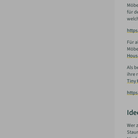
Möbel
für d
welc
http
Für a
Möbe
Hous
Als b
ihre 
Tiny
http
Ide
Wer z
Staur