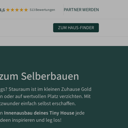
PARTNER WERDEN
4,6
513 Bewertungen
ZUM HAUS-FINDER
uelles & Community
sletter
igkeiten
 zum Selberbauen
ltags? Stauraum ist im kleinen Zuhause Gold
oder auf wertvollen Platz verzichten. Mit
zwunder einfach selbst erschaffen.
en
Innenausbau deines Tiny House
jede
deen inspirieren und leg los!