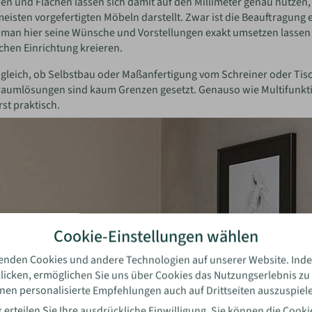
en und Flächen lassen sich damit auf den Millimeter genau nutzen, 
eisten vorgefertigten Möbeln darstellt. Zwar ist die Beauftragung
man hier seine Wünsche und Vorstellungen exakt umsetzen lassen
ichen Einrichtung kreieren.
gleich, ob Selbstbau oder Maßanfertigung vom Schreiner oder Tisch
raumlösungen sind kaum Grenzen gesetzt. Genauso wie Multifunkt
st praktisch.
Cookie-Einstellungen wählen
enden Cookies und andere Technologien auf unserer Website. Inde
licken, ermöglichen Sie uns über Cookies das Nutzungserlebnis zu
nen personalisierte Empfehlungen auch auf Drittseiten auszuspiel
 erteilen Sie Ihre ausdrückliche Einwilligung. Sie können die
Cooki