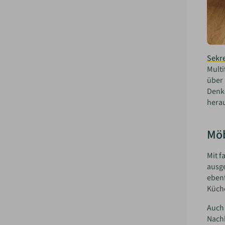
Sekre
Multi
über 
Denke
herau
Möb
Mit f
ausge
ebenf
Küch
Auch 
Nach