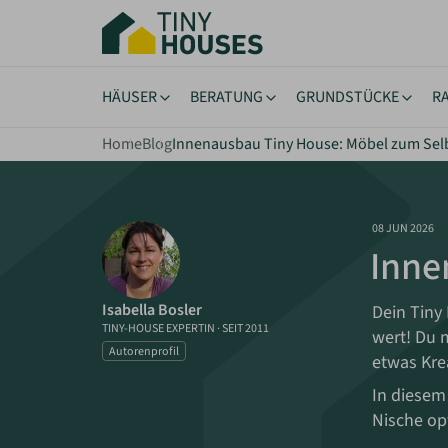
Zum
Hauptinhalt
springen
HÄUSER
BERATUNG
GRUNDSTÜCKE
R
Home
Blog
Innenausbau Tiny House: Möbel zum Se
Häuser
Planung & Finanzierung
Anbietersuche
Grund
Planu
Tiny Houses
Hausbau-Assistent
Haus-Typen
Muste
Bauge
08 JUN 2026
Mini Häuser
Häuser-Vergleich
Photov
Grund
Inne
Kleine Häuser
Bauberater
Probe
Finanz
Containerhäuser
Versicherungen
Angeb
Rechtl
Isabella Bosler
Dein Tiny 
Einfamilienhäuser
TINY-HOUSE EXPERTIN
·
SEIT 2011
Autar
wert! Du 
Autorenprofil
etwas Kre
Alle Häuser entdecken
In diesem 
Nische op