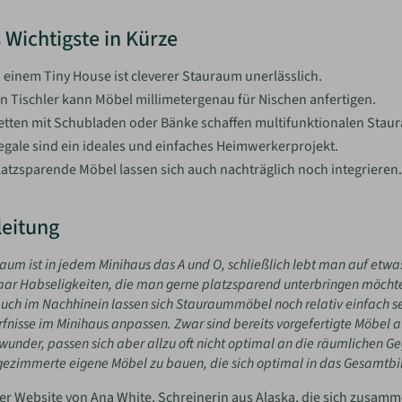
 Wichtigste in Kürze
n einem Tiny House ist cleverer Stauraum unerlässlich.
in Tischler kann Möbel millimetergenau für Nischen anfertigen.
etten mit Schubladen oder Bänke schaffen multifunktionalen Stau
egale sind ein ideales und einfaches Heimwerkerprojekt.
latzsparende Möbel lassen sich auch nachträglich noch integrieren.
leitung
aum ist in jedem Minihaus das A und O, schließlich lebt man auf et
aar Habseligkeiten, die man gerne platzsparend unterbringen möcht
uch im Nachhinein lassen sich Stauraummöbel noch relativ einfach s
fnisse im Minihaus anpassen. Zwar sind bereits vorgefertigte Möbel 
wunder, passen sich aber allzu oft nicht optimal an die räumlichen Geg
zimmerte eigene Möbel zu bauen, die sich optimal in das Gesamtbil
er Website von Ana White, Schreinerin aus Alaska, die sich zusam