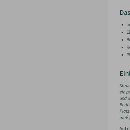
Das
I
E
B
R
P
Ein
Staur
ein p
und a
Bedür
Platz
maßge
Auf d