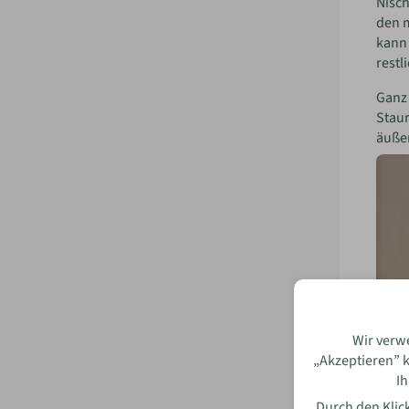
Nisch
den m
kann 
restl
Ganz 
Stau
äußer
Wir verw
„Akzeptieren” k
Ih
Durch den Klick