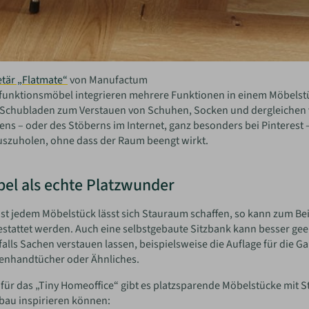
tär „Flatmate“
von Manufactum
funktionsmöbel integrieren mehrere Funktionen in einem Möbelstüc
Schubladen zum Verstauen von Schuhen, Socken und dergleichen ver
ns – oder des Stöberns im Internet, ganz besonders bei Pinterest
szuholen, ohne dass der Raum beengt wirkt.
el als echte Platzwunder
ast jedem Möbelstück lässt sich Stauraum schaffen, so kann zum Bei
stattet werden. Auch eine selbstgebaute Sitzbank kann besser geeig
alls Sachen verstauen lassen, beispielsweise die Auflage für die G
enhandtücher oder Ähnliches.
für das „Tiny Homeoffice“ gibt es platzsparende Möbelstücke mit 
bau inspirieren können: