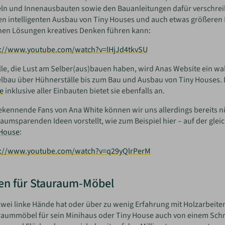
n und Innenausbauten sowie den Bauanleitungen dafür verschreibe
en intelligenten Ausbau von Tiny Houses und auch etwas größeren Hä
hen Lösungen kreatives Denken führen kann:
s://www.youtube.com/watch?v=lHjJd4tkvSU
lle, die Lust am Selber(aus)bauen haben, wird Anas Website ein w
lbau über Hühnerställe bis zum Bau und Ausbau von Tiny Houses.
e
inklusive aller Einbauten bietet sie ebenfalls an.
ekennende Fans von Ana White können wir uns allerdings bereits nic
raumsparenden Ideen vorstellt, wie zum Beispiel hier – auf der gle
 House
:
s://www.youtube.com/watch?v=q29yQlrPerM
en für Stauraum-Möbel
wei linke Hände hat oder über zu wenig Erfahrung mit Holzarbeiten 
aummöbel für sein Minihaus oder Tiny House auch von einem Schre