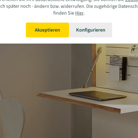
auch später noch - ändern bzw. widerrufen. Die zugehörige Datensc
finden Sie
Hier
.
Akzeptieren
Konfigurieren