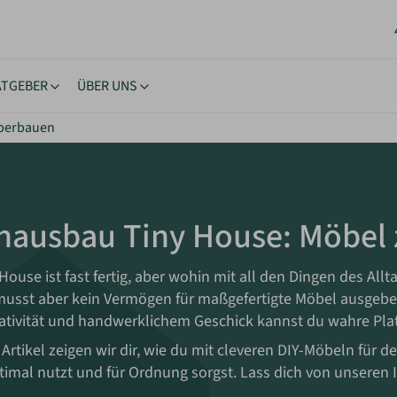
ATGEBER
ÜBER UNS
lberbauen
stücke
ngstipps
Lernen & Inspiration
Akt
rhäuser
nehmigung
eBooks
New
oltaik & Autarkie
stücksuche
Bücher
Neu
nausbau Tiny House: Möbel
wohnen
ierungstipps
Workshops
NEU
ote einholen
iche Vorgaben
Inspiration
House ist fast fertig, aber wohin mit all den Dingen des Al
kes Wohnen
musst aber kein Vermögen für maßgefertigte Möbel ausgeben 
ativität und handwerklichem Geschick kannst du wahre Plat
Artikel zeigen wir dir, wie du mit cleveren DIY-Möbeln für d
timal nutzt und für Ordnung sorgst. Lass dich von unseren I