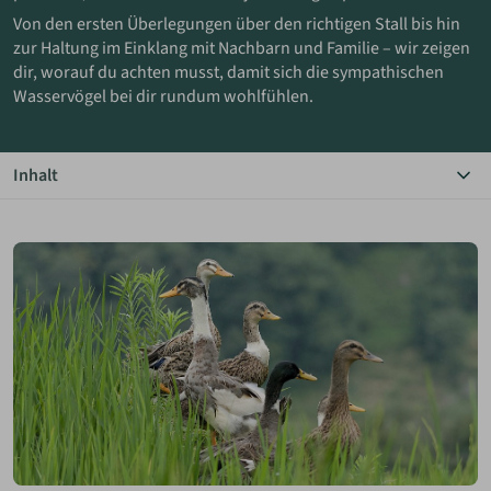
Von den ersten Überlegungen über den richtigen Stall bis hin
zur Haltung im Einklang mit Nachbarn und Familie – wir zeigen
ANMELDEN
dir, worauf du achten musst, damit sich die sympathischen
Wasservögel bei dir rundum wohlfühlen.
MERKLISTE
Inhalt
Das Wichtigste in Kürze
Enten als Mitbewohner
Was sagen die Nachbarn?
Das mardersichere Entenhaus
Laufenten im Garten
Entenhaltung mit Kindern