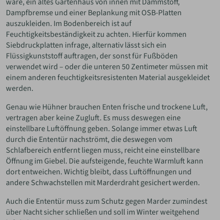
wäre, ein altes Gartenhaus von innen mit Dämmstoff,
Dampfbremse und einer Beplankung mit OSB-Platten
auszukleiden. Im Bodenbereich ist auf
Feuchtigkeitsbeständigkeit zu achten. Hierfür kommen
Siebdruckplatten infrage, alternativ lässt sich ein
Flüssigkunststoff auftragen, der sonst für Fußböden
verwendet wird – oder die unteren 50 Zentimeter müssen mit
einem anderen feuchtigkeitsresistenten Material ausgekleidet
werden.
Genau wie Hühner brauchen Enten frische und trockene Luft,
vertragen aber keine Zugluft. Es muss deswegen eine
einstellbare Luftöffnung geben. Solange immer etwas Luft
durch die Ententür nachströmt, die deswegen vom
Schlafbereich entfernt liegen muss, reicht eine einstellbare
Öffnung im Giebel. Die aufsteigende, feuchte Warmluft kann
dort entweichen. Wichtig bleibt, dass Luftöffnungen und
andere Schwachstellen mit Marderdraht gesichert werden.
Auch die Ententür muss zum Schutz gegen Marder zumindest
über Nacht sicher schließen und soll im Winter weitgehend