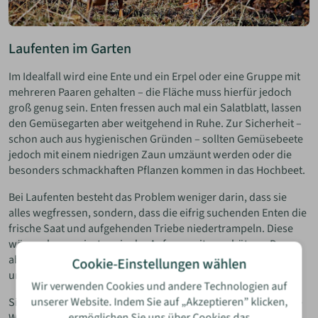
Laufenten im Garten
Im Idealfall wird eine Ente und ein Erpel oder eine Gruppe mit
mehreren Paaren gehalten – die Fläche muss hierfür jedoch
groß genug sein. Enten fressen auch mal ein Salatblatt, lassen
den Gemüsegarten aber weitgehend in Ruhe. Zur Sicherheit –
schon auch aus hygienischen Gründen – sollten Gemüsebeete
jedoch mit einem niedrigen Zaun umzäunt werden oder die
besonders schmackhaften Pflanzen kommen in das Hochbeet.
Bei Laufenten besteht das Problem weniger darin, dass sie
alles wegfressen, sondern, dass die eifrig suchenden Enten die
frische Saat und aufgehenden Triebe niedertrampeln. Diese
wären also wenigstens in der Anfangszeit zu schützen. Dann
aber sind Laufenten sehr effektiv gegen Schnecken und auch
Cookie-Einstellungen wählen
unterhaltsam.
Wir verwenden Cookies und andere Technologien auf
unserer Website. Indem Sie auf „Akzeptieren” klicken,
Sie brauchen auf dem ganzen Gelände hier und da eine kleine
ermöglichen Sie uns über Cookies das