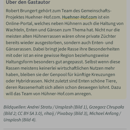
Über den Gastautor
Robert Brungert gehört zum Team des Gemeinschafts-
Projektes Huehner-Hof.com.
Huehner-Hof.com
ist ein
Online-Portal, welches neben Hühnern auch die Haltung von
Wachteln, Enten und Gänsen zum Thema hat. Nicht nur die
meisten alten Hühnerrassen wären ohne private Züchter
bereits wieder ausgestorben, sondern auch Enten- und
Gänserassen. Dabei bringt jede Rasse ihre Besonderheiten
mit oder ist an eine gewisse Region beziehungsweise
Haltungsform besonders gut angepasst. Selbst wenn diese
Rassen meistens keinerlei wirtschaftlichen Nutzen mehr
haben, bleiben sie der Genpool für künftige Kreuzungen
oder Hybridrassen. Nicht zuletzt sind Enten schöne Tiere,
deren Rassenerhalt sich allein schon deswegen lohnt. Dazu
will das Team von Hühner-Hof.com anregen.
Bildquellen: Andrei Stratu / Unsplash (Bild 1), Grzegorz Chrupała
(Bild 2; CC BY-SA 3.0), rihaij / Pixabay (Bild 3), Michael Anfang /
Unsplash (Bild 4).