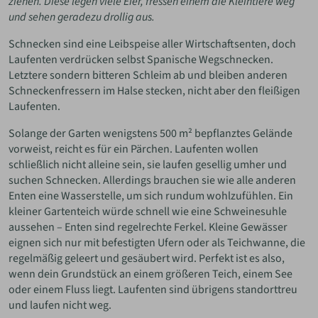
ziehen. Diese legen viele Eier, fressen einem die Kleintiere weg
und sehen geradezu drollig aus.
Schnecken sind eine Leibspeise aller Wirtschaftsenten, doch
Laufenten verdrücken selbst Spanische Wegschnecken.
Letztere sondern bitteren Schleim ab und bleiben anderen
Schneckenfressern im Halse stecken, nicht aber den fleißigen
Laufenten.
Solange der Garten wenigstens 500 m² bepflanztes Gelände
vorweist, reicht es für ein Pärchen. Laufenten wollen
schließlich nicht alleine sein, sie laufen gesellig umher und
suchen Schnecken. Allerdings brauchen sie wie alle anderen
Enten eine Wasserstelle, um sich rundum wohlzufühlen. Ein
kleiner Gartenteich würde schnell wie eine Schweinesuhle
aussehen – Enten sind regelrechte Ferkel. Kleine Gewässer
eignen sich nur mit befestigten Ufern oder als Teichwanne, die
regelmäßig geleert und gesäubert wird. Perfekt ist es also,
wenn dein Grundstück an einem größeren Teich, einem See
oder einem Fluss liegt. Laufenten sind übrigens standorttreu
und laufen nicht weg.