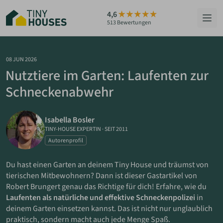
Zum
4,6
Hauptinhalt
513 Bewertungen
springen
HÄUSER
08 JUN 2026
Nutztiere im Garten: Laufenten zur
BERATUNG
Schneckenabwehr
GRUNDSTÜCKE
Isabella Bosler
RATGEBER
TINY-HOUSE EXPERTIN
·
SEIT 2011
Autorenprofil
ÜBER UNS
Du hast einen Garten an deinem Tiny House und träumst von
tierischen Mitbewohnern? Dann ist dieser Gastartikel von
ZUM HAUS-FINDER
Robert Brungert genau das Richtige für dich! Erfahre, wie du
Laufenten als natürliche und effektive Schneckenpolizei
in
deinem Garten einsetzen kannst. Das ist nicht nur unglaublich
PARTNER WERDEN
praktisch, sondern macht auch jede Menge Spaß.