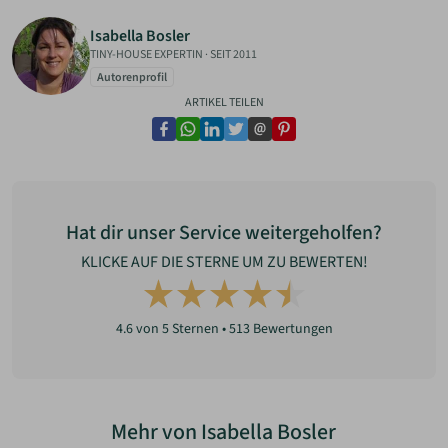
Isabella Bosler
TINY-HOUSE EXPERTIN
·
SEIT 2011
Autorenprofil
ARTIKEL TEILEN
facebook
whatsapp
linkedin
twitter
email
pinterest
Hat dir unser Service weitergeholfen?
KLICKE AUF DIE STERNE UM ZU BEWERTEN!
4.6
von 5 Sternen •
513
Bewertungen
Mehr von Isabella Bosler