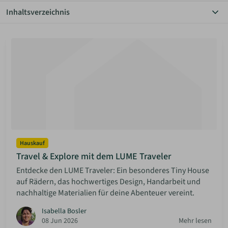
Inhaltsverzeichnis
ANMELDEN
Alle Themen
Autarkie
Bauen Diy
MERKLISTE
Community
Einrichtung
Grundstücke
Haus & Garten
Hauskauf
Inspiration
Mieten & Vermieten
Minimalismus
Hauskauf
Rechtliches
Travel & Explore mit dem LUME Traveler
Solaranlagen
Entdecke den LUME Traveler: Ein besonderes Tiny House
Sparen
auf Rädern, das hochwertiges Design, Handarbeit und
nachhaltige Materialien für deine Abenteuer vereint.
Isabella Bosler
08 Jun 2026
Mehr lesen