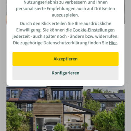
Nutzungserlebnis zu verbessern und Ihnen
personalisierte Empfehlungen auch auf Drittseiten
auszuspielen.
Durch den Klick erteilen Sie Ihre ausdrückliche
Einwilligung. Sie können die
Cookie-Einstellungen
Haus & Garten
jederzeit - auch später noch - ändern bzw. widerrufen.
Gartenhühner Billig-Stall oder Hühnerpalast?
Die zugehörige Datenschutzerklärung finden Sie
Hier
.
Du willst Hühner im Garten halten? Wir helfen dir bei der
Stall-Wahl: Günstiger Bausatz, teurer Palast oder doch
Akzeptieren
lieber selber bauen? Finde es heraus!
Isabella Bosler
Konfigurieren
08 Jun 2026
Mehr lesen