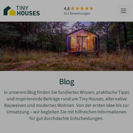
Zum
4,6
Hauptinhalt
511 Bewertungen
springen
HÄUSER
BERATUNG
GRUNDSTÜCKE
RATGEBER
Blog
ÜBER UNS
In unserem Blog finden Sie fundiertes Wissen, praktische Tipps
und inspirierende Beiträge rund um Tiny Houses, alternative
Bauweisen und modernes Wohnen. Von der ersten Idee bis zur
ZUM HAUS-FINDER
Umsetzung – wir begleiten Sie mit hilfreichen Informationen
für gut durchdachte Entscheidungen.
PARTNER WERDEN