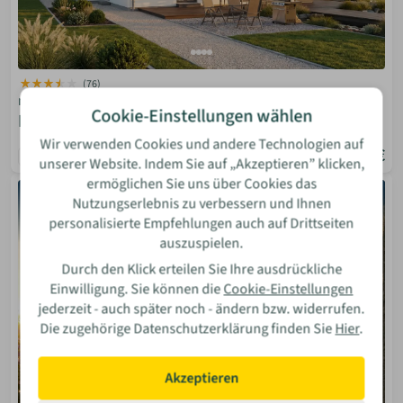
(76)
massa haus
Cookie-Einstellungen wählen
Einfamilienhaus LifeStyle
Wir verwenden Cookies und andere Technologien auf
124.999 €
134 m²
4-5
unserer Website. Indem Sie auf „Akzeptieren” klicken,
ermöglichen Sie uns über Cookies das
ANBIETER
Nutzungserlebnis zu verbessern und Ihnen
personalisierte Empfehlungen auch auf Drittseiten
auszuspielen.
Durch den Klick erteilen Sie Ihre ausdrückliche
Einwilligung. Sie können die
Cookie-Einstellungen
jederzeit - auch später noch - ändern bzw. widerrufen.
Die zugehörige Datenschutzerklärung finden Sie
Hier
.
Akzeptieren