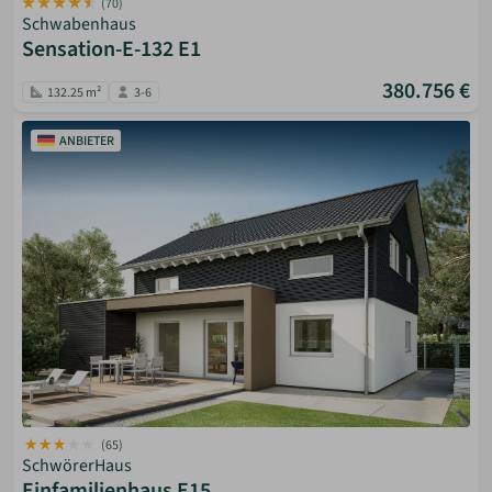
(70)
Schwabenhaus
Sensation-E-132 E1
380.756 €
132.25 m²
3-6
ANBIETER
(65)
SchwörerHaus
Einfamilienhaus E15