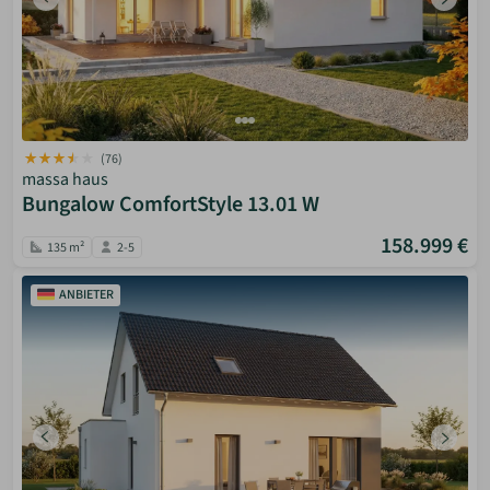
(76)
massa haus
Bungalow ComfortStyle 13.01 W
158.999 €
135 m²
2-5
ANBIETER