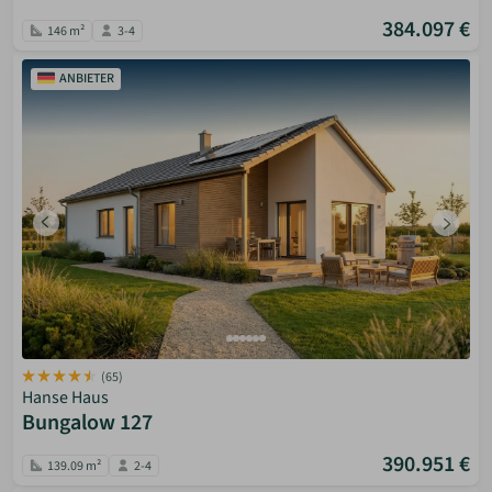
384.097 €
146 m²
3-4
ANBIETER
(65)
Hanse Haus
Bungalow 127
390.951 €
139.09 m²
2-4