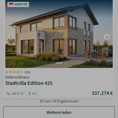
ANBIETER
(586)
Viebrockhaus
Stadtvilla Edition 425
337.274 €
184.57 m²
4-6
15
von
19
Ergebnissen
Weitere laden