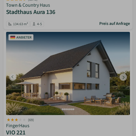
Town & Country Haus
Stadthaus Aura 136
Preis auf Anfrage
134.63 m²
4-5
ANBIETER
(69)
FingerHaus
VIO 221