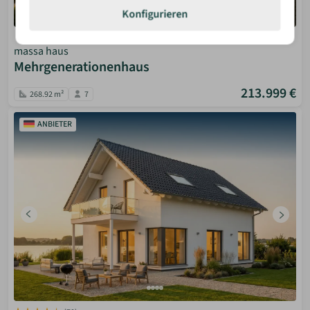
Konfigurieren
(76)
massa haus
Mehrgenerationenhaus
213.999 €
268.92 m²
7
ANBIETER