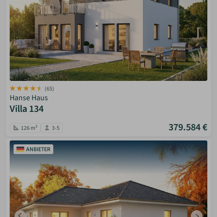
(65)
Hanse Haus
Villa 134
379.584 €
126 m²
3-5
ANBIETER