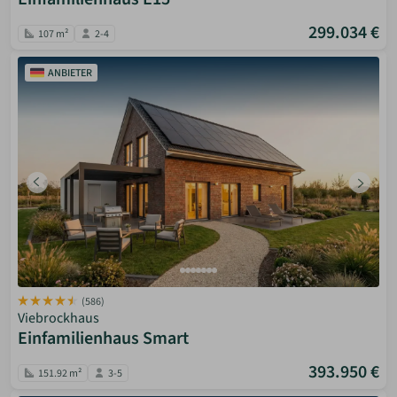
299.034 €
107 m²
2-4
ANBIETER
(586)
Viebrockhaus
Einfamilienhaus Smart
393.950 €
151.92 m²
3-5