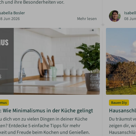
ch und ihre Besonderheiten vor.
sabella Bosler
Isabel
08 Jun 2026
Mehr lesen
08 Jun
smus
Bauen Diy
: Wie Minimalismus in der Küche gelingt
Hausanschl
u dich von zu vielen Dingen in deiner Küche
Du träumst v
en? Entdecke 5 einfache Tipps für mehr
zeigen dir, w
gkeit und Freude beim Kochen und Genießen.
Hausanschlüs