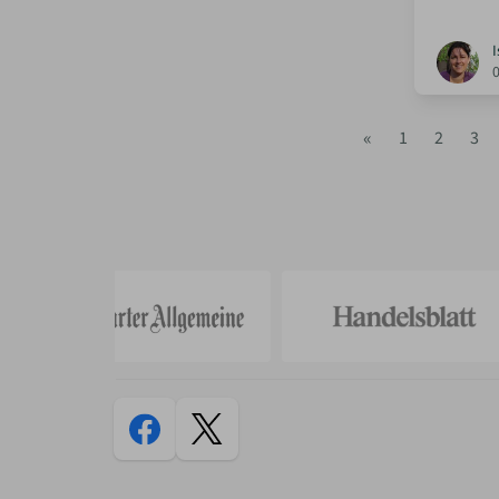
I
«
1
2
3