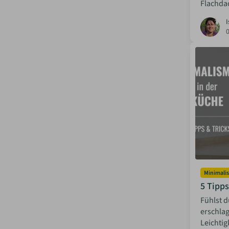
Flachda
I
Minimali
5 Tipps
Fühlst d
erschlag
Leichti