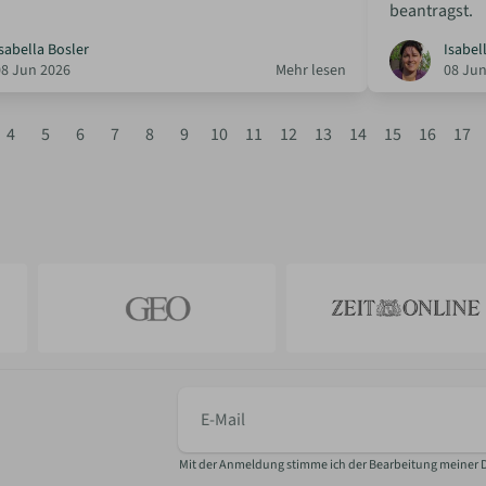
beantragst.
sabella Bosler
Isabel
08 Jun 2026
Mehr lesen
08 Jun
4
5
6
7
8
9
10
11
12
13
14
15
16
17
E-
Mail
Mit der Anmeldung stimme ich der Bearbeitung meiner 