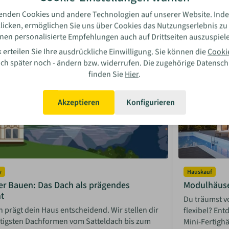
le der verschiedenen Versorgungs-Optionen.
und Ordnung 
enden Cookies und andere Technologien auf unserer Website. Inde
sabella Bosler
Isabel
licken, ermöglichen Sie uns über Cookies das Nutzungserlebnis zu
08 Jun 2026
Mehr lesen
08 Jun
nen personalisierte Empfehlungen auch auf Drittseiten auszuspiel
 erteilen Sie Ihre ausdrückliche Einwilligung. Sie können die
Cooki
auch später noch - ändern bzw. widerrufen. Die zugehörige Datensc
finden Sie
Hier
.
Akzeptieren
Konfigurieren
y
Hauskauf
er Bauen: Das Dach als prägendes
Modulhäuser
t
Du träumst v
 prägt dein Haus entscheidend. Wir stellen dir
flexibel? Ent
htigsten Dachformen vom Satteldach bis zum
Mini-Fertighä