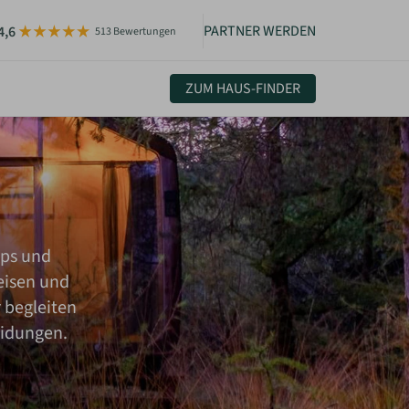
PARTNER WERDEN
4,6
513 Bewertungen
ZUM HAUS-FINDER
uelles & Community
sletter
igkeiten
pps und
eisen und
 begleiten
eidungen.