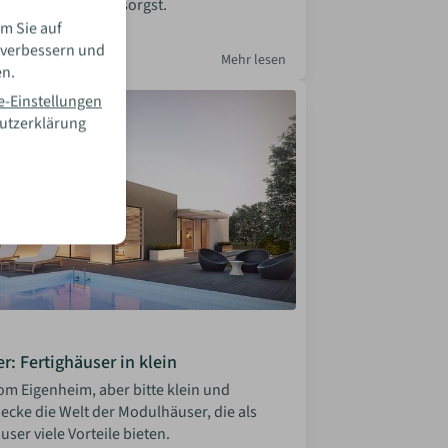
im Schlafzimmer sorgst.
m Sie auf
la Bosler
 verbessern und
 2026
Mehr lesen
en.
e-Einstellungen
hutzerklärung
: Fertighäuser in klein
om Eigenheim, aber bitte klein und
decke die Welt der Modulhäuser, die als
user viele Vorteile bieten.