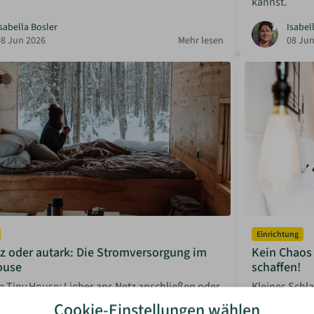
kannst.
sabella Bosler
Isabel
08 Jun 2026
Mehr lesen
08 Jun
Einrichtung
z oder autark: Die Stromversorgung im
Kein Chaos
ouse
schaffen!
 Tiny House: Lieber ans Netz anschließen oder
Kleines Schla
 autark sein? Wir zeigen dir die Vor- und
du mit cleve
Cookie-Einstellungen wählen