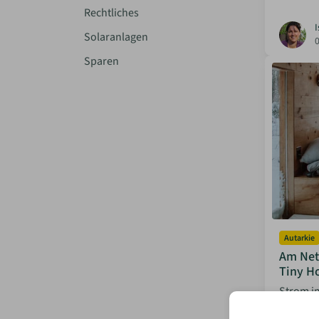
Rechtliches
I
Solaranlagen
Sparen
Autarkie
Am Net
Tiny H
Strom im
komplett