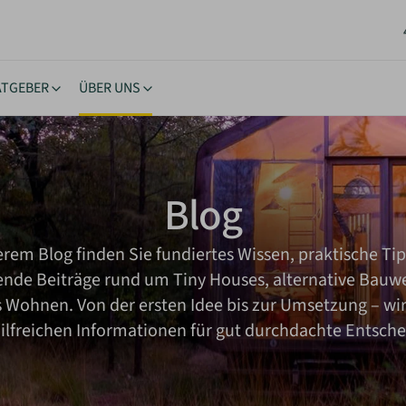
ATGEBER
ÜBER UNS
stücke
ngstipps
Lernen & Inspiration
Akt
rhäuser
nehmigung
eBooks
New
Blog
oltaik & Autarkie
stücksuche
Bücher
Neu
wohnen
ierungstipps
Workshops
NEU
erem Blog finden Sie fundiertes Wissen, praktische Ti
ote einholen
iche Vorgaben
Inspiration
rende Beiträge rund um Tiny Houses, alternative Bauw
kes Wohnen
Wohnen. Von der ersten Idee bis zur Umsetzung – wir
hilfreichen Informationen für gut durchdachte Entsch