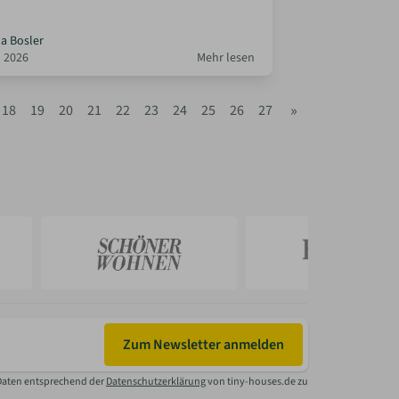
la Bosler
 2026
Mehr lesen
»
18
19
20
21
22
23
24
25
26
27
Zum Newsletter anmelden
Daten entsprechend der
Datenschutzerklärung
von tiny-houses.de zu