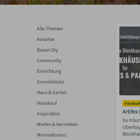
Alle Themen
Autarkie
Bauen Diy
Community
Einrichtung
Grundstücke
Haus & Garten
Hauskauf
Hauskauf
Artifex
Inspiration
Du träu
Mieten & Vermieten
Oberbay
Blockhäu
Minimalismus