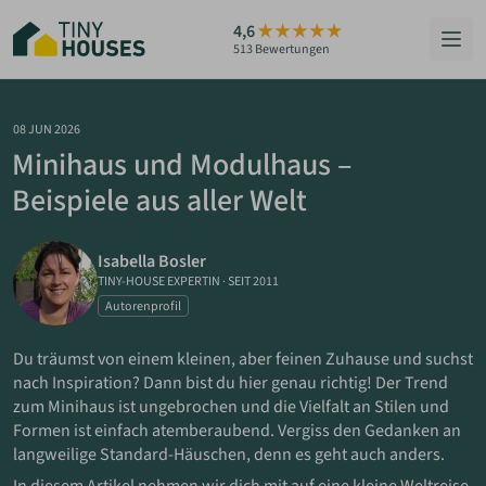
Zum
4,6
Hauptinhalt
513 Bewertungen
springen
HÄUSER
08 JUN 2026
Minihaus und Modulhaus –
BERATUNG
Beispiele aus aller Welt
GRUNDSTÜCKE
Isabella Bosler
RATGEBER
TINY-HOUSE EXPERTIN
·
SEIT 2011
Autorenprofil
ÜBER UNS
Du träumst von einem kleinen, aber feinen Zuhause und suchst
nach Inspiration? Dann bist du hier genau richtig! Der Trend
ZUM HAUS-FINDER
zum Minihaus ist ungebrochen und die Vielfalt an Stilen und
Formen ist einfach atemberaubend. Vergiss den Gedanken an
langweilige Standard-Häuschen, denn es geht auch anders.
PARTNER WERDEN