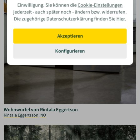
Einwilligung. Sie können die
Cookie-Einstellungen
jederzeit - auch später noch - ändern bzw. widerrufen.
Die zugehörige Datenschutzerklärung finden Sie
Hier
.
Akzeptieren
Konfigurieren
Wohnwürfel von Rintala Eggertson
Rintala Eggertsson, NO