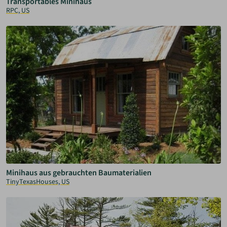
Transportables Minihaus
RPC, US
Minihaus aus gebrauchten Baumaterialien
TinyTexasHouses, US