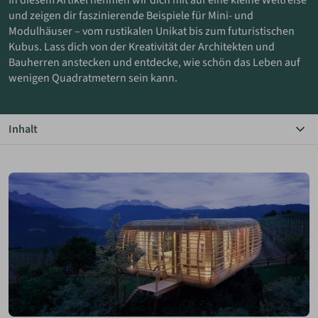
In diesem Artikel nehmen wir dich mit auf eine kleine Weltreise
und zeigen dir faszinierende Beispiele für Mini- und
Modulhäuser – vom rustikalen Unikat bis zum futuristischen
ANMELDEN
Kubus. Lass dich von der Kreativität der Architekten und
Bauherren anstecken und entdecke, wie schön das Leben auf
MERKLISTE
wenigen Quadratmetern sein kann.
Inhalt
Das Wichtigste in Kürze
Faszinierende Minihaus-Beispiele
Bildergalerie
Vielfältige Wohnstile