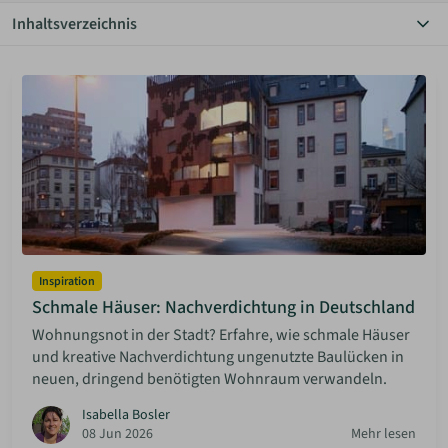
Inhaltsverzeichnis
ANMELDEN
Alle Themen
Autarkie
Bauen Diy
MERKLISTE
Community
Einrichtung
Grundstücke
Haus & Garten
Hauskauf
Inspiration
Mieten & Vermieten
Minimalismus
Inspiration
Rechtliches
Schmale Häuser: Nachverdichtung in Deutschland
Solaranlagen
Wohnungsnot in der Stadt? Erfahre, wie schmale Häuser
Sparen
und kreative Nachverdichtung ungenutzte Baulücken in
neuen, dringend benötigten Wohnraum verwandeln.
Isabella Bosler
08 Jun 2026
Mehr lesen