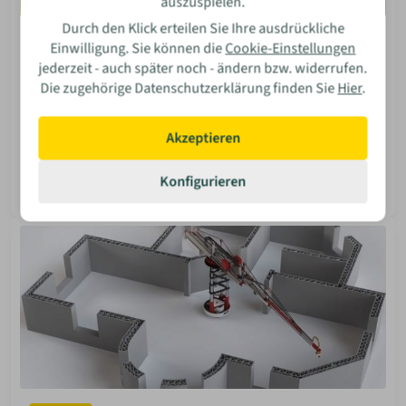
auszuspielen.
Durch den Klick erteilen Sie Ihre ausdrückliche
Inspiration
Einwilligung. Sie können die
Cookie-Einstellungen
4 grundsätzliche Überlegungen VOR dem
jederzeit - auch später noch - ändern bzw. widerrufen.
Häuschenkauf
Die zugehörige Datenschutzerklärung finden Sie
Hier
.
Du träumst vom Tiny House? Damit dein Traum kein
Albtraum wird, verraten wir dir 4 Dinge, die du vor dem
Akzeptieren
Kauf unbedingt bedenken solltest.
Konfigurieren
Isabella Bosler
08 Jun 2026
Mehr lesen