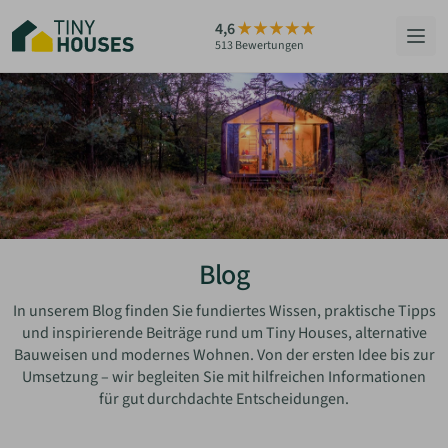
Zum
4,6
Hauptinhalt
513 Bewertungen
springen
HÄUSER
BERATUNG
GRUNDSTÜCKE
RATGEBER
Blog
ÜBER UNS
In unserem Blog finden Sie fundiertes Wissen, praktische Tipps
und inspirierende Beiträge rund um Tiny Houses, alternative
Bauweisen und modernes Wohnen. Von der ersten Idee bis zur
ZUM HAUS-FINDER
Umsetzung – wir begleiten Sie mit hilfreichen Informationen
für gut durchdachte Entscheidungen.
PARTNER WERDEN