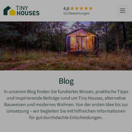
Zum
4,6
Hauptinhalt
513 Bewertungen
springen
HÄUSER
BERATUNG
GRUNDSTÜCKE
RATGEBER
Blog
ÜBER UNS
In unserem Blog finden Sie fundiertes Wissen, praktische Tipps
und inspirierende Beiträge rund um Tiny Houses, alternative
Bauweisen und modernes Wohnen. Von der ersten Idee bis zur
ZUM HAUS-FINDER
Umsetzung – wir begleiten Sie mit hilfreichen Informationen
für gut durchdachte Entscheidungen.
PARTNER WERDEN