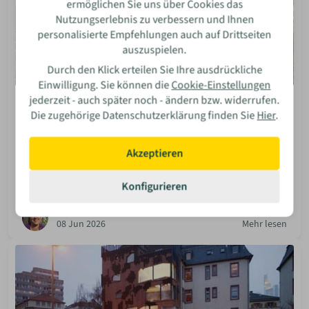
ermöglichen Sie uns über Cookies das
Nutzungserlebnis zu verbessern und Ihnen
personalisierte Empfehlungen auch auf Drittseiten
auszuspielen.
Durch den Klick erteilen Sie Ihre ausdrückliche
Einwilligung. Sie können die
Cookie-Einstellungen
jederzeit - auch später noch - ändern bzw. widerrufen.
Bauen Diy
Die zugehörige Datenschutzerklärung finden Sie
Hier
.
„Tiny-House-Pionier“ Klaus Toczek und sein
Bauprojekt
Akzeptieren
Lass dich vom Tiny-House-Pionier Klaus Toczek
inspirieren! Er baut ein „echtes“ Tiny House und
Konfigurieren
dokumentiert sein gesamtes DIY-Projekt online.
Isabella Bosler
08 Jun 2026
Mehr lesen