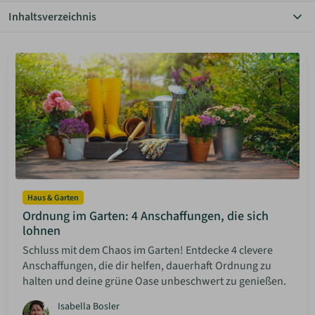
Inhaltsverzeichnis
ANMELDEN
Alle Themen
Autarkie
Bauen Diy
MERKLISTE
Community
Einrichtung
Grundstücke
Haus & Garten
Hauskauf
Inspiration
Mieten & Vermieten
Minimalismus
Haus & Garten
Rechtliches
Ordnung im Garten: 4 Anschaffungen, die sich
Solaranlagen
lohnen
Sparen
Schluss mit dem Chaos im Garten! Entdecke 4 clevere
Anschaffungen, die dir helfen, dauerhaft Ordnung zu
halten und deine grüne Oase unbeschwert zu genießen.
Isabella Bosler