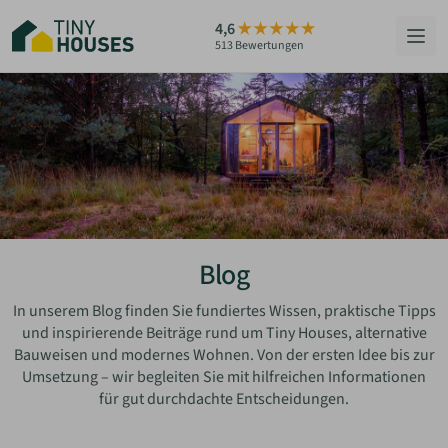
Zum
4,6
Hauptinhalt
513 Bewertungen
springen
HÄUSER
BERATUNG
GRUNDSTÜCKE
RATGEBER
Blog
ÜBER UNS
In unserem Blog finden Sie fundiertes Wissen, praktische Tipps
und inspirierende Beiträge rund um Tiny Houses, alternative
Bauweisen und modernes Wohnen. Von der ersten Idee bis zur
ZUM HAUS-FINDER
Umsetzung – wir begleiten Sie mit hilfreichen Informationen
für gut durchdachte Entscheidungen.
PARTNER WERDEN