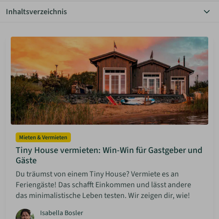
Inhaltsverzeichnis
ANMELDEN
Alle Themen
Autarkie
Bauen Diy
MERKLISTE
Community
Einrichtung
Grundstücke
Haus & Garten
Hauskauf
Inspiration
Mieten & Vermieten
Minimalismus
Mieten & Vermieten
Rechtliches
Tiny House vermieten: Win-Win für Gastgeber und
Solaranlagen
Gäste
Sparen
Du träumst von einem Tiny House? Vermiete es an
Feriengäste! Das schafft Einkommen und lässt andere
das minimalistische Leben testen. Wir zeigen dir, wie!
Isabella Bosler