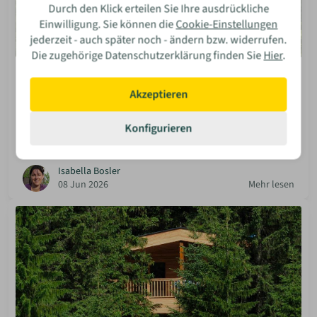
Durch den Klick erteilen Sie Ihre ausdrückliche
Einwilligung. Sie können die
Cookie-Einstellungen
jederzeit - auch später noch - ändern bzw. widerrufen.
Die zugehörige Datenschutzerklärung finden Sie
Hier
.
Mieten & Vermieten
Baumhaus-Paradies in Ostfrankreich
Akzeptieren
Entdecke das Baumhaus-Paradies im Val de Bonnal! Ganz
Konfigurieren
in der Nähe von Freiburg und Basel erwartet dich ein
unvergesslicher Urlaub mitten in der Natur.
Isabella Bosler
08 Jun 2026
Mehr lesen