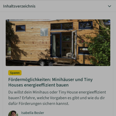
Inhaltsverzeichnis
ANMELDEN
Alle Themen
Autarkie
Bauen Diy
MERKLISTE
Community
Einrichtung
Grundstücke
Haus & Garten
Hauskauf
Inspiration
Mieten & Vermieten
Minimalismus
Sparen
Rechtliches
Fördermöglichkeiten: Minihäuser und Tiny
Solaranlagen
Houses energieeffizient bauen
Sparen
Du willst dein Minihaus oder Tiny House energieeffizient
bauen? Erfahre, welche Vorgaben es gibt und wie du dir
dafür Förderungen sichern kannst.
Isabella Bosler