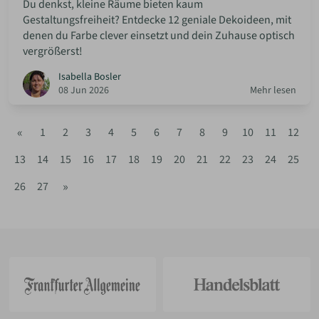
Du denkst, kleine Räume bieten kaum
Gestaltungsfreiheit? Entdecke 12 geniale Dekoideen, mit
denen du Farbe clever einsetzt und dein Zuhause optisch
vergrößerst!
Isabella Bosler
08 Jun 2026
Mehr lesen
«
1
2
3
4
5
6
7
8
9
10
11
12
13
14
15
16
17
18
19
20
21
22
23
24
25
»
26
27