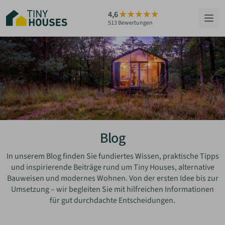
Zum
4,6
Hauptinhalt
513 Bewertungen
springen
HÄUSER
BERATUNG
GRUNDSTÜCKE
RATGEBER
Blog
ÜBER UNS
In unserem Blog finden Sie fundiertes Wissen, praktische Tipps
und inspirierende Beiträge rund um Tiny Houses, alternative
Bauweisen und modernes Wohnen. Von der ersten Idee bis zur
ZUM HAUS-FINDER
Umsetzung – wir begleiten Sie mit hilfreichen Informationen
für gut durchdachte Entscheidungen.
PARTNER WERDEN