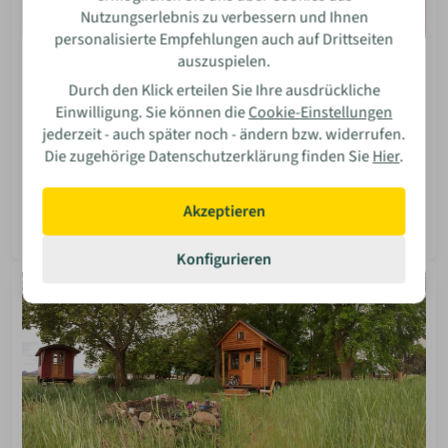
Nutzungserlebnis zu verbessern und Ihnen
personalisierte Empfehlungen auch auf Drittseiten
auszuspielen.
Bauen Diy
Durch den Klick erteilen Sie Ihre ausdrückliche
Leichte Montage von Gegenständen an der Wand
– ganz ohne Bohrer
Einwilligung. Sie können die
Cookie-Einstellungen
jederzeit - auch später noch - ändern bzw. widerrufen.
Du richtest dein neues Zuhause ein? Wir zeigen dir, wie
Die zugehörige Datenschutzerklärung finden Sie
Hier
.
du Gegenstände an der Wand befestigst, ohne dafür
bohren und unschöne Löcher hinterlassen zu müssen.
Akzeptieren
Isabella Bosler
08 Jun 2026
Mehr lesen
Konfigurieren