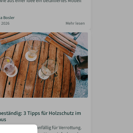
 wie aus einer Idee ein detailliertes Modell
la Bosler
 2026
Mehr lesen
eständig: 3 Tipps für Holzschutz im
aus
oller Baustoff, aber anfällig für Verrottung.