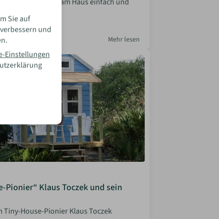
r, wie du dein Holz am Haus einfach und
tzen kannst.
m Sie auf
 verbessern und
la Bosler
 2026
Mehr lesen
en.
e-Einstellungen
hutzerklärung
-Pionier“ Klaus Toczek und sein
m Tiny-House-Pionier Klaus Toczek