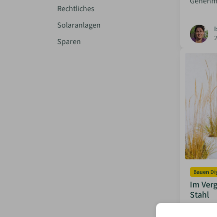
Genehmi
Rechtliches
Solaranlagen
I
Sparen
Bauen Di
Im Ver
Stahl
Aluminiu