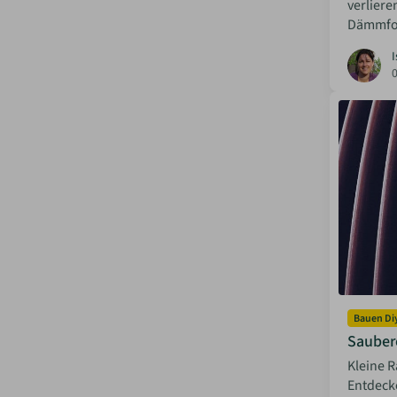
verliere
Dämmfoli
I
Bauen Di
Saubere
Kleine R
Entdecke