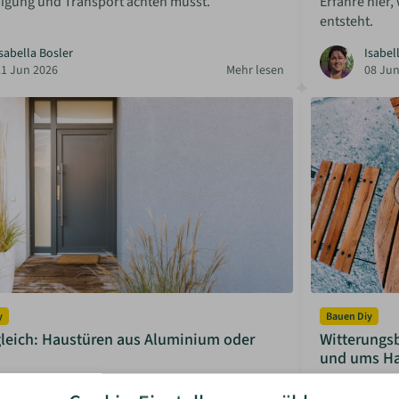
gung und Transport achten musst.
Erfahre hier,
entsteht.
sabella Bosler
Isabel
21 Jun 2026
Mehr lesen
08 Jun
y
Bauen Diy
gleich: Haustüren aus Aluminium oder
Witterungsb
und ums H
m oder Stahl? Wir vergleichen die Vor- und
Holz ist ein t