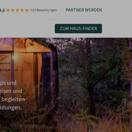
PARTNER WERDEN
4,6
513 Bewertungen
ZUM HAUS-FINDER
uelles & Community
sletter
igkeiten
pps und
eisen und
 begleiten
eidungen.