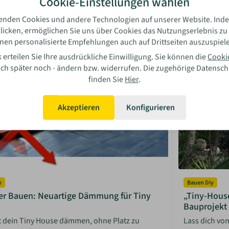
Cookie-Einstellungen wählen
e der beiden Materialien für die Haustür deines
Wir zeigen di
es und helfen dir bei der Entscheidung.
effektiv schü
enden Cookies und andere Technologien auf unserer Website. Inde
licken, ermöglichen Sie uns über Cookies das Nutzungserlebnis zu
sabella Bosler
Isabel
08 Jun 2026
Mehr lesen
08 Jun
nen personalisierte Empfehlungen auch auf Drittseiten auszuspiel
 erteilen Sie Ihre ausdrückliche Einwilligung. Sie können die
Cooki
auch später noch - ändern bzw. widerrufen. Die zugehörige Datensc
finden Sie
Hier
.
Akzeptieren
Konfigurieren
y
Bauen Diy
er Bauen: Neuartige Dämmung für Tiny
„Tiny-House
s
Bauprojekt
t dein Tiny House dämmen, ohne Platz zu
Lass dich vo