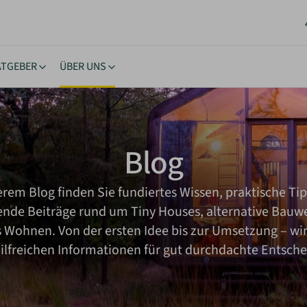
ATGEBER
ÜBER UNS
stücke
ngstipps
Lernen & Inspiration
Akt
rhäuser
nehmigung
eBooks
New
Blog
oltaik & Autarkie
stücksuche
Bücher
Neu
wohnen
ierungstipps
Workshops
NEU
erem Blog finden Sie fundiertes Wissen, praktische Ti
ote einholen
iche Vorgaben
Inspiration
rende Beiträge rund um Tiny Houses, alternative Bauw
kes Wohnen
Wohnen. Von der ersten Idee bis zur Umsetzung – wir
hilfreichen Informationen für gut durchdachte Entsch