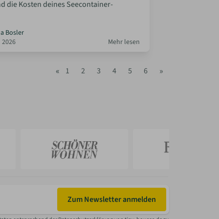
 die Kosten deines Seecontainer-
la Bosler
 2026
Mehr lesen
«
»
1
2
3
4
5
6
Zum Newsletter anmelden