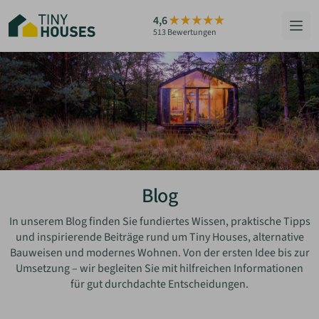
Zum
4,6
Hauptinhalt
513 Bewertungen
springen
HÄUSER
BERATUNG
GRUNDSTÜCKE
RATGEBER
Blog
ÜBER UNS
In unserem Blog finden Sie fundiertes Wissen, praktische Tipps
und inspirierende Beiträge rund um Tiny Houses, alternative
Bauweisen und modernes Wohnen. Von der ersten Idee bis zur
ZUM HAUS-FINDER
Umsetzung – wir begleiten Sie mit hilfreichen Informationen
für gut durchdachte Entscheidungen.
PARTNER WERDEN