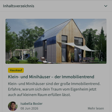
Inhaltsverzeichnis
ANMELDEN
Alle Themen
Autarkie
Bauen Diy
MERKLISTE
Community
Einrichtung
Grundstücke
Haus & Garten
Hauskauf
Inspiration
Mieten & Vermieten
Minimalismus
Hauskauf
Rechtliches
Klein- und Minihäuser – der Immobilientrend
Solaranlagen
Klein- und Minihäuser sind der große Immobilientrend.
Sparen
Erfahre, warum sich dein Traum vom Eigenheim jetzt
auch auf kleinem Raum erfüllen lässt.
Isabella Bosler
08 Jun 2026
Mehr lesen