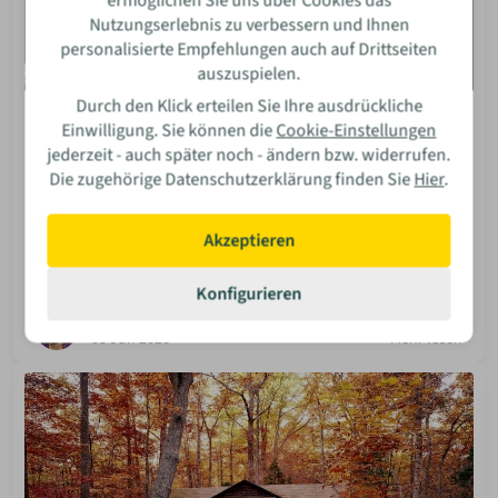
ermöglichen Sie uns über Cookies das
Nutzungserlebnis zu verbessern und Ihnen
personalisierte Empfehlungen auch auf Drittseiten
auszuspielen.
Durch den Klick erteilen Sie Ihre ausdrückliche
Autarkie
Einwilligung. Sie können die
Cookie-Einstellungen
Schutz vor (zuviel) Elektrosmog: Das eigene Haus
jederzeit - auch später noch - ändern bzw. widerrufen.
als „weiße Zone“
Die zugehörige Datenschutzerklärung finden Sie
Hier
.
Handystrahlung, WLAN & Co. – muss das sein? Wir zeigen
dir, wie du dein Haus wirksam vor Elektrosmog
Akzeptieren
abschirmst und zu deiner persönlichen „weißen Zone“
machst.
Konfigurieren
Isabella Bosler
08 Jun 2026
Mehr lesen