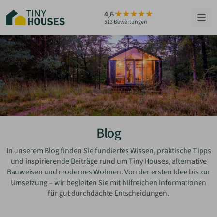
Zum
4,6
Hauptinhalt
513 Bewertungen
springen
HÄUSER
BERATUNG
GRUNDSTÜCKE
RATGEBER
Blog
ÜBER UNS
In unserem Blog finden Sie fundiertes Wissen, praktische Tipps
und inspirierende Beiträge rund um Tiny Houses, alternative
Bauweisen und modernes Wohnen. Von der ersten Idee bis zur
ZUM HAUS-FINDER
Umsetzung – wir begleiten Sie mit hilfreichen Informationen
für gut durchdachte Entscheidungen.
PARTNER WERDEN