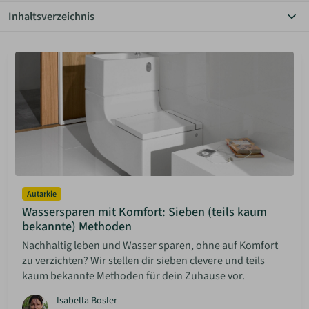
Inhaltsverzeichnis
ANMELDEN
Alle Themen
Autarkie
Bauen Diy
MERKLISTE
Community
Einrichtung
Grundstücke
Haus & Garten
Hauskauf
Inspiration
Mieten & Vermieten
Minimalismus
Autarkie
Rechtliches
Wassersparen mit Komfort: Sieben (teils kaum
Solaranlagen
bekannte) Methoden
Sparen
Nachhaltig leben und Wasser sparen, ohne auf Komfort
zu verzichten? Wir stellen dir sieben clevere und teils
kaum bekannte Methoden für dein Zuhause vor.
Isabella Bosler