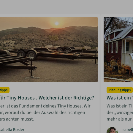
tipps
Planungstipps
 für Tiny Houses . Welcher ist der Richtige?
Was ist ein
ler ist das Fundament deines Tiny Houses. Wir
Was ist ein 
ir, worauf du bei der Auswahl des richtigen
der „winzige
rs achten musst.
mehr als nur
sabella Bosler
Isabel