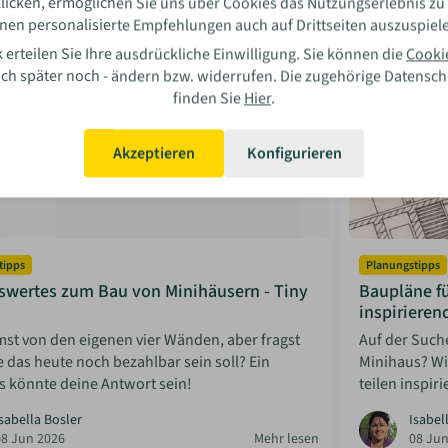
licken, ermöglichen Sie uns über Cookies das Nutzungserlebnis zu
nen personalisierte Empfehlungen auch auf Drittseiten auszuspiel
 erteilen Sie Ihre ausdrückliche Einwilligung. Sie können die
Cooki
auch später noch - ändern bzw. widerrufen. Die zugehörige Datensc
finden Sie
Hier
.
Akzeptieren
Konfigurieren
tipps
Planungstipps
swertes zum Bau von Minihäusern - Tiny
Baupläne fü
s
inspirieren
st von den eigenen vier Wänden, aber fragst
Auf der Such
e das heute noch bezahlbar sein soll? Ein
Minihaus? Wir
s könnte deine Antwort sein!
teilen inspir
sabella Bosler
Isabel
08 Jun 2026
Mehr lesen
08 Jun