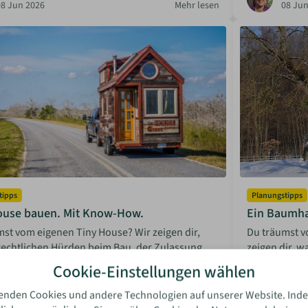
08 Jun 2026
Mehr lesen
08 Jun
tipps
Planungstipps
ouse bauen. Mit Know-How.
Ein Baumha
st vom eigenen Tiny House? Wir zeigen dir,
Du träumst 
rechtlichen Hürden beim Bau, der Zulassung
zeigen dir, 
Stellplatzsuche auf dich warten.
Baumauswahl 
Cookie-Einstellungen wählen
sabella Bosler
Isabel
enden Cookies und andere Technologien auf unserer Website. Inde
08 Jun 2026
Mehr lesen
08 Jun