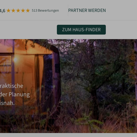
PARTNER WERDEN
4,6
513 Bewertungen
ZUM HAUS-FINDER
uelles & Community
sletter
igkeiten
raktische
der Planung
isnah.