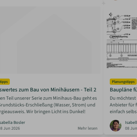
tipps
Planungstipps
swertes zum Bau von Minihäusern - Teil 2
Baupläne f
en Teil unserer Serie zum Minihaus-Bau geht es
Du möchtest 
Grundstücks-Erschließung (Wasser, Strom) und
Anbieter für
gieausweis. Wir bringen Licht ins Dunkel!
einfach selbs
sabella Bosler
Isabel
08 Jun 2026
Mehr lesen
08 Jun