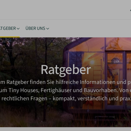
ATGEBER
ÜBER UNS
stücke
ngstipps
Lernen & Inspiration
Akt
rhäuser
nehmigung
eBooks
New
Ratgeber
oltaik & Autarkie
stücksuche
Bücher
Neu
wohnen
ierungstipps
Workshops
NEU
em Ratgeber finden Sie hilfreiche Informationen und p
ote einholen
iche Vorgaben
Inspiration
 um Tiny Houses, Fertighäuser und Bauvorhaben. Von 
kes Wohnen
u rechtlichen Fragen – kompakt, verständlich und prax