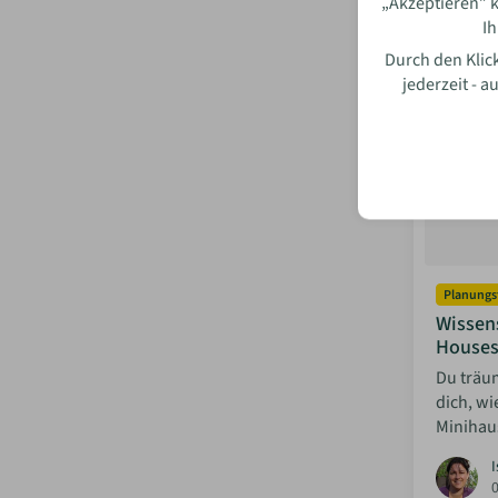
„Akzeptieren” k
Ih
Durch den Klick
jederzeit - 
Planungs
Wissen
House
Du träum
dich, wi
Minihau
I