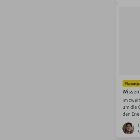
Planungs
Wissen
Im zweit
um die 
den Ener
I