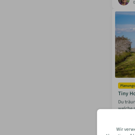
Planungs
Tiny H
Du träum
welche 
und der 
I
Wir verw