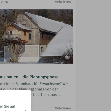
 2026
Mehr lesen
us bauen – die Planungsphase
von einem Baumhaus für Erwachsene? Wir
was du in der Planungsphase von der
bis zur Statik alles beachten musst.
la Bosler
m Sie auf
 2026
Mehr lesen