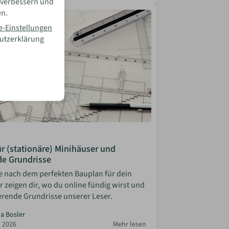
 verbessern und
en.
e-Einstellungen
hutzerklärung
r (stationäre) Minihäuser und
de Grundrisse
e nach dem perfekten Bauplan für dein
 zeigen dir, wo du online fündig wirst und
ierende Grundrisse unserer Leser.
la Bosler
 2026
Mehr lesen