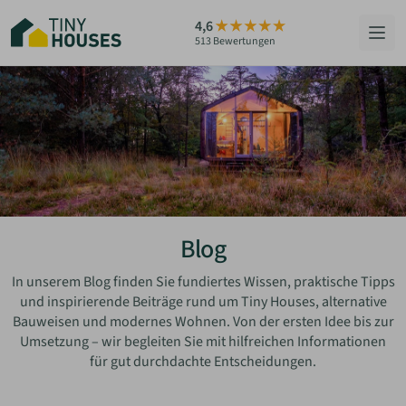
Zum
4,6
Hauptinhalt
513 Bewertungen
springen
HÄUSER
BERATUNG
GRUNDSTÜCKE
RATGEBER
Blog
ÜBER UNS
In unserem Blog finden Sie fundiertes Wissen, praktische Tipps
und inspirierende Beiträge rund um Tiny Houses, alternative
Bauweisen und modernes Wohnen. Von der ersten Idee bis zur
ZUM HAUS-FINDER
Umsetzung – wir begleiten Sie mit hilfreichen Informationen
für gut durchdachte Entscheidungen.
PARTNER WERDEN