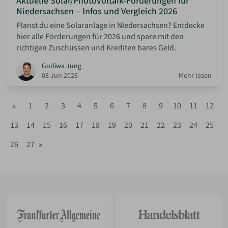
Aktuelle Solar/Photovoltaik-Förderungen für
Niedersachsen – Infos und Vergleich 2026
Planst du eine Solaranlage in Niedersachsen? Entdecke
hier alle Förderungen für 2026 und spare mit den
richtigen Zuschüssen und Krediten bares Geld.
Godiwa Jung
08 Jun 2026
Mehr lesen
«
1
2
3
4
5
6
7
8
9
10
11
12
13
14
15
16
17
18
19
20
21
22
23
24
25
»
26
27