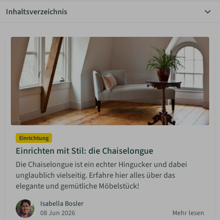
Inhaltsverzeichnis
ANMELDEN
Alle Themen
Autarkie
Bauen Diy
MERKLISTE
Community
Einrichtung
Grundstücke
Haus & Garten
Hauskauf
Inspiration
Mieten & Vermieten
Minimalismus
Einrichtung
Rechtliches
Einrichten mit Stil: die Chaiselongue
Solaranlagen
Die Chaiselongue ist ein echter Hingucker und dabei
Sparen
unglaublich vielseitig. Erfahre hier alles über das
elegante und gemütliche Möbelstück!
Isabella Bosler
08 Jun 2026
Mehr lesen