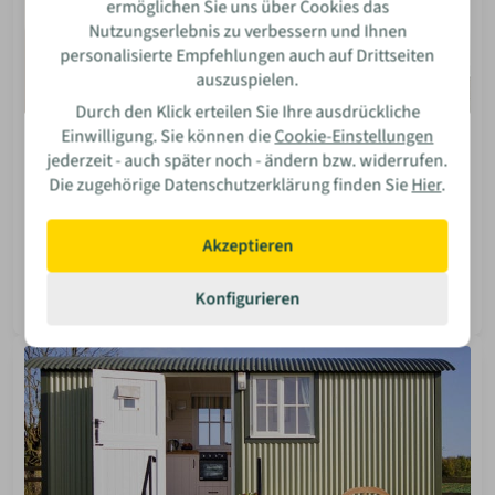
ermöglichen Sie uns über Cookies das
Nutzungserlebnis zu verbessern und Ihnen
personalisierte Empfehlungen auch auf Drittseiten
auszuspielen.
Durch den Klick erteilen Sie Ihre ausdrückliche
Einwilligung. Sie können die
Cookie-Einstellungen
Einrichtung
jederzeit - auch später noch - ändern bzw. widerrufen.
Kleines Kinderzimmer ganz groß
Die zugehörige Datenschutzerklärung finden Sie
Hier
.
Wie du ein kleines Kinderzimmer optimal einrichtest?
Entdecke smarte Ideen für multifunktionale Möbel, mehr
Akzeptieren
Stauraum und eine kindgerechte Wohlfühloase.
Isabella Bosler
Konfigurieren
08 Jun 2026
Mehr lesen