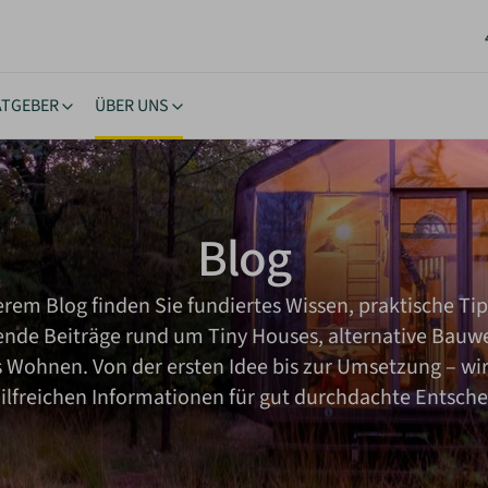
ATGEBER
ÜBER UNS
stücke
ngstipps
Lernen & Inspiration
Akt
rhäuser
nehmigung
eBooks
New
Blog
oltaik & Autarkie
stücksuche
Bücher
Neu
wohnen
ierungstipps
Workshops
NEU
erem Blog finden Sie fundiertes Wissen, praktische Ti
ote einholen
iche Vorgaben
Inspiration
rende Beiträge rund um Tiny Houses, alternative Bauw
kes Wohnen
Wohnen. Von der ersten Idee bis zur Umsetzung – wir
hilfreichen Informationen für gut durchdachte Entsch