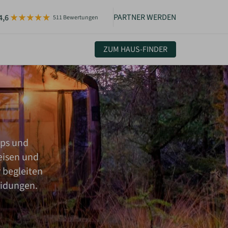
PARTNER WERDEN
4,6
511 Bewertungen
ZUM HAUS-FINDER
uelles & Community
sletter
igkeiten
pps und
eisen und
 begleiten
eidungen.