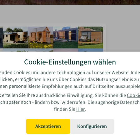
Cookie-Einstellungen wählen
enden Cookies und andere Technologien auf unserer Website. Inde
licken, ermöglichen Sie uns über Cookies das Nutzungserlebnis zu
nen personalisierte Empfehlungen auch auf Drittseiten auszuspiel
 erteilen Sie Ihre ausdrückliche Einwilligung. Sie können die
Cooki
auch später noch - ändern bzw. widerrufen. Die zugehörige Datensc
cke
finden Sie
Hier
.
ung: Tiny House Park in Berlin
st von einem Tiny House, aber findest keinen
Akzeptieren
Konfigurieren
tz? In Berlin ist ein neuer Tiny House Park mit
ty und Musterhäusern in Planung!