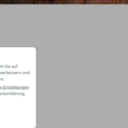
m Sie auf
 verbessern und
en.
e-Einstellungen
hutzerklärung