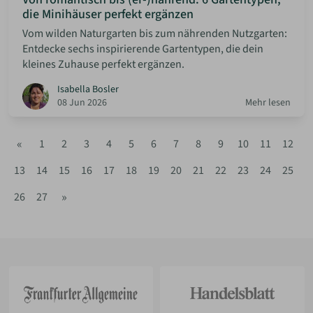
die Minihäuser perfekt ergänzen
Vom wilden Naturgarten bis zum nährenden Nutzgarten:
Entdecke sechs inspirierende Gartentypen, die dein
kleines Zuhause perfekt ergänzen.
Isabella Bosler
08 Jun 2026
Mehr lesen
«
1
2
3
4
5
6
7
8
9
10
11
12
13
14
15
16
17
18
19
20
21
22
23
24
25
»
26
27