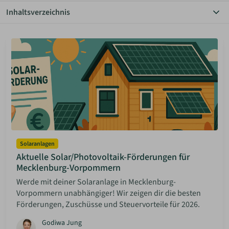
Inhaltsverzeichnis
ANMELDEN
Alle Themen
Autarkie
Bauen Diy
MERKLISTE
Community
Einrichtung
Grundstücke
Haus & Garten
Hauskauf
Inspiration
Mieten & Vermieten
Minimalismus
Solaranlagen
Rechtliches
Aktuelle Solar/Photovoltaik-Förderungen für
Solaranlagen
Mecklenburg-Vorpommern
Sparen
Werde mit deiner Solaranlage in Mecklenburg-
Vorpommern unabhängiger! Wir zeigen dir die besten
Förderungen, Zuschüsse und Steuervorteile für 2026.
Godiwa Jung