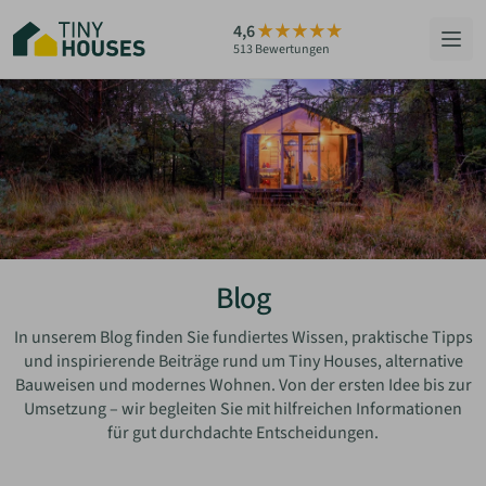
Zum
4,6
Hauptinhalt
513 Bewertungen
springen
HÄUSER
BERATUNG
GRUNDSTÜCKE
RATGEBER
Blog
ÜBER UNS
In unserem Blog finden Sie fundiertes Wissen, praktische Tipps
und inspirierende Beiträge rund um Tiny Houses, alternative
Bauweisen und modernes Wohnen. Von der ersten Idee bis zur
ZUM HAUS-FINDER
Umsetzung – wir begleiten Sie mit hilfreichen Informationen
für gut durchdachte Entscheidungen.
PARTNER WERDEN