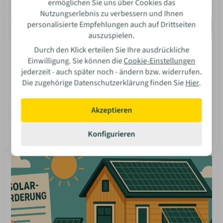
ermöglichen Sie uns über Cookies das
Nutzungserlebnis zu verbessern und Ihnen
personalisierte Empfehlungen auch auf Drittseiten
auszuspielen.
Durch den Klick erteilen Sie Ihre ausdrückliche
Einrichtung
Einwilligung. Sie können die
Cookie-Einstellungen
Raumsparbadewannen - die praktische Lösung für
jederzeit - auch später noch - ändern bzw. widerrufen.
kleine Bäder
Die zugehörige Datenschutzerklärung finden Sie
Hier
.
Du träumst trotz kleinem Bad von einer Badewanne?
Entdecke Raumsparbadewannen – die perfekte Lösung
Akzeptieren
für maximale Entspannung auf wenigen Quadratmetern.
Isabella Bosler
Konfigurieren
08 Jun 2026
Mehr lesen