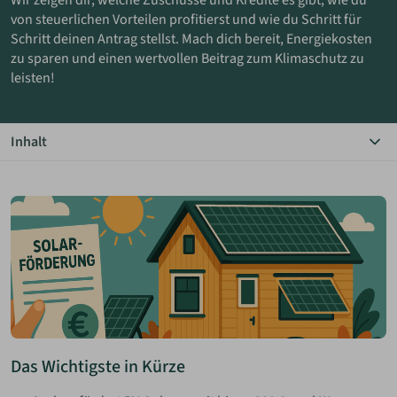
Wir zeigen dir, welche Zuschüsse und Kredite es gibt, wie du
von steuerlichen Vorteilen profitierst und wie du Schritt für
Schritt deinen Antrag stellst. Mach dich bereit, Energiekosten
ANMELDEN
zu sparen und einen wertvollen Beitrag zum Klimaschutz zu
leisten!
MERKLISTE
Inhalt
Das Wichtigste in Kürze
Einleitung
Das Wichtigste vorab
Bundesweite Förderungen
Förderungen in Aachen
Steuerliche Vorteile
Praxisbeispiele aus Aachen
Anleitung zur Antragstellung
Tipps zur optimalen Nutzung
Zusätzliche Überlegungen
Das Wichtigste in Kürze
Fazit und Ausblick
Über uns