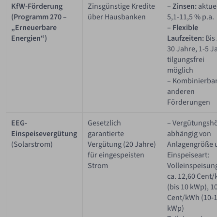
KfW-Förderung
Zinsgünstige Kredite
–
Zinsen:
aktuel
(Programm 270 –
über Hausbanken
5,1-11,5 % p.a.
„Erneuerbare
–
Flexible
Energien“)
Laufzeiten:
Bis
30 Jahre, 1-5 J
tilgungsfrei
möglich
– Kombinierbar
anderen
Förderungen
EEG-
Gesetzlich
– Vergütungsh
Einspeisevergütung
garantierte
abhängig von
(Solarstrom)
Vergütung (20 Jahre)
Anlagengröße 
für eingespeisten
Einspeiseart:
Strom
Volleinspeisun
ca. 12,60 Cent
(bis 10 kWp), 1
Cent/kWh (10-
kWp)