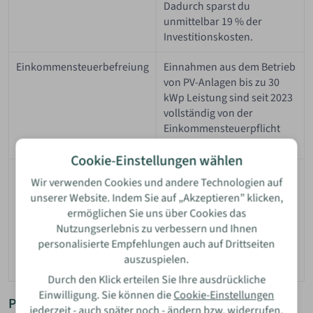
Dadurch sparst du
unmittelbar 19 % der
Investitionskosten.
Einkommensteuerbefreiung
Einnahmen aus dem Betrieb
von PV-Anlagen bis zu 30
kWp Leistung sind seit 2023
vollständig von der
Einkommensteuerpflicht
befreit.
Cookie-Einstellungen wählen
Sonderabschreibungen
Zusätzliche Abschreibungen
Wir verwenden Cookies und andere Technologien auf
sind möglich, um die
unserer Website. Indem Sie auf „Akzeptieren” klicken,
Anschaffungskosten
ermöglichen Sie uns über Cookies das
steuerlich schneller geltend
Nutzungserlebnis zu verbessern und Ihnen
zu machen (gilt primär für
personalisierte Empfehlungen auch auf Drittseiten
gewerbliche Anlagen über
auszuspielen.
30 kWp).
Durch den Klick erteilen Sie Ihre ausdrückliche
Einwilligung. Sie können die
Cookie-Einstellungen
Praxisbeispiele aus Aachen
jederzeit - auch später noch - ändern bzw. widerrufen.