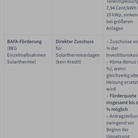
Teileinspeisung
7,94 Cent/kWh 
10 kWp, sinken
bei größeren
Anlagen
BAFA-Förderung
Direkter Zuschuss
– Zuschüsse vo
(BEG
für
% der
Einzelmaßnahmen
Solarthermieanlagen
Investitionsko
Solarthermie)
(kein Kredit)
– Klima-Bonus 
%), wenn
gleichzeitig alt
Heizung ersetz
wird
–
Förderquote
insgesamt bis 
% möglich
– Antragstellu
zwingend vor
Beginn der
Umsetzung