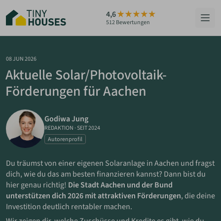
Zum
4,6
Hauptinhalt
512 Bewertungen
springen
HÄUSER
08 JUN 2026
Aktuelle Solar/Photovoltaik-
BERATUNG
Förderungen für Aachen
GRUNDSTÜCKE
Godiwa Jung
RATGEBER
REDAKTION
·
SEIT 2024
Autorenprofil
ÜBER UNS
Du träumst von einer eigenen Solaranlage in Aachen und fragst
dich, wie du das am besten finanzieren kannst? Dann bist du
ZUM HAUS-FINDER
hier genau richtig!
Die Stadt Aachen und der Bund
unterstützen dich 2026 mit attraktiven Förderungen
, die deine
Investition deutlich rentabler machen.
PARTNER WERDEN