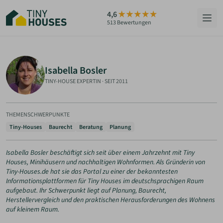
Zum
4,6
Hauptinhalt
513 Bewertungen
springen
HÄUSER
Isabella Bosler
BERATUNG
TINY-HOUSE EXPERTIN
·
SEIT 2011
GRUNDSTÜCKE
THEMENSCHWERPUNKTE
RATGEBER
Tiny-Houses
Baurecht
Beratung
Planung
ÜBER UNS
Isabella Bosler beschäftigt sich seit über einem Jahrzehnt mit Tiny
Houses, Minihäusern und nachhaltigen Wohnformen. Als Gründerin von
Tiny-Houses.de hat sie das Portal zu einer der bekanntesten
Informationsplattformen für Tiny Houses im deutschsprachigen Raum
ZUM HAUS-FINDER
aufgebaut. Ihr Schwerpunkt liegt auf Planung, Baurecht,
Herstellervergleich und den praktischen Herausforderungen des Wohnens
auf kleinem Raum.
PARTNER WERDEN