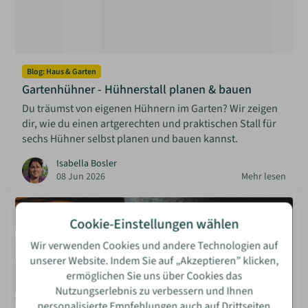
Blog: Haus & Garten
Gartenhühner - Hühnerstall planen & bauen
Du träumst von eigenen Hühnern im Garten? Wir zeigen
dir, wie du einen artgerechten und praktischen Stall für
sechs Hühner selbst planen und bauen kannst.
Isabella Bosler
08 Jun 2026
Mehr lesen
Cookie-Einstellungen wählen
Wir verwenden Cookies und andere Technologien auf
unserer Website. Indem Sie auf „Akzeptieren” klicken,
ermöglichen Sie uns über Cookies das
Nutzungserlebnis zu verbessern und Ihnen
personalisierte Empfehlungen auch auf Drittseiten