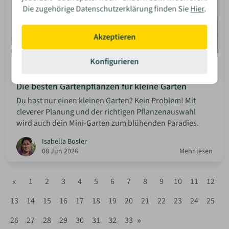
Die zugehörige Datenschutzerklärung finden Sie
Hier
.
Akzeptieren
Konfigurieren
Blog: Haus & Garten
Die besten Gartenpflanzen für kleine Gärten
Du hast nur einen kleinen Garten? Kein Problem! Mit
cleverer Planung und der richtigen Pflanzenauswahl
wird auch dein Mini-Garten zum blühenden Paradies.
Isabella Bosler
08 Jun 2026
Mehr lesen
«
1
2
3
4
5
6
7
8
9
10
11
12
13
14
15
16
17
18
19
20
21
22
23
24
25
»
26
27
28
29
30
31
32
33