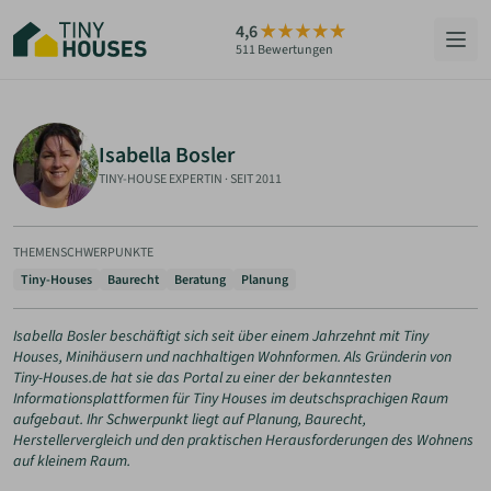
Zum
4,6
Hauptinhalt
511 Bewertungen
springen
HÄUSER
Isabella Bosler
BERATUNG
TINY-HOUSE EXPERTIN
·
SEIT 2011
GRUNDSTÜCKE
THEMENSCHWERPUNKTE
RATGEBER
Tiny-Houses
Baurecht
Beratung
Planung
ÜBER UNS
Isabella Bosler beschäftigt sich seit über einem Jahrzehnt mit Tiny
Houses, Minihäusern und nachhaltigen Wohnformen. Als Gründerin von
Tiny-Houses.de hat sie das Portal zu einer der bekanntesten
Informationsplattformen für Tiny Houses im deutschsprachigen Raum
ZUM HAUS-FINDER
aufgebaut. Ihr Schwerpunkt liegt auf Planung, Baurecht,
Herstellervergleich und den praktischen Herausforderungen des Wohnens
auf kleinem Raum.
PARTNER WERDEN