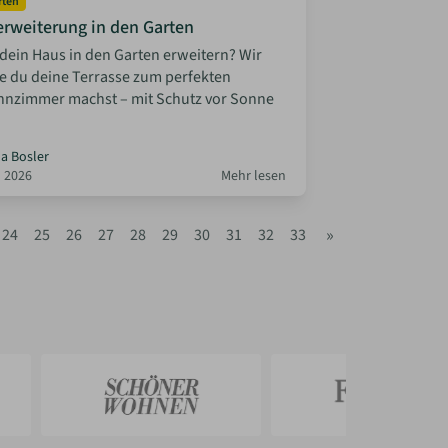
rten
weiterung in den Garten
dein Haus in den Garten erweitern? Wir
ie du deine Terrasse zum perfekten
nzimmer machst – mit Schutz vor Sonne
la Bosler
 2026
Mehr lesen
»
24
25
26
27
28
29
30
31
32
33