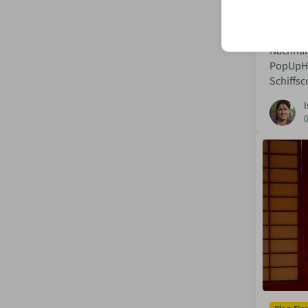
PopUpH
nachha
Nachhalt
PopUpHu
Schiffsc
I