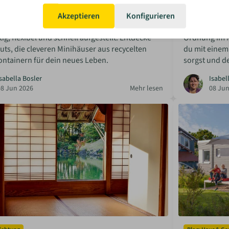
uts: Upgecycelte Containerhäuser für
Ordnung im 
Akzeptieren
Konfigurieren
ltiges Wohnen
organisiert
ig, flexibel und schnell aufgestellt: Entdecke
Ordnung im M
ts, die cleveren Minihäuser aus recycelten
du mit einem
ontainern für dein neues Leben.
sorgst und de
sabella Bosler
Isabel
08 Jun 2026
Mehr lesen
08 Jun