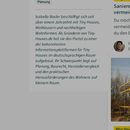
Planung
Saniere
vermei
Isabella Bosler beschäftigt sich seit
Du möch
über einem Jahrzehnt mit Tiny Houses,
vermeid
Minihäusern und nachhaltigen
du den B
Wohnformen. Als Gründerin von Tiny-
Houses.de hat sie das Portal zu einer
I
der bekanntesten
Informationsplattformen für Tiny
Houses im deutschsprachigen Raum
aufgebaut. Ihr Schwerpunkt liegt auf
Planung, Baurecht, Herstellervergleich
und den praktischen
Herausforderungen des Wohnens auf
kleinem Raum.
Blog: Bau