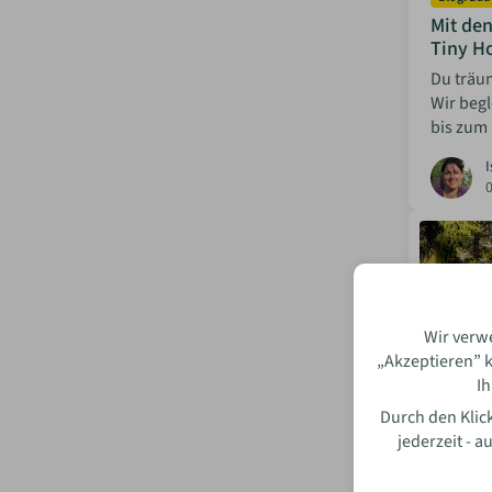
Mit de
Tiny H
Du träu
Wir begl
bis zum 
I
Wir verw
„Akzeptieren” k
Ih
Durch den Klick
jederzeit - 
Blog: Ha