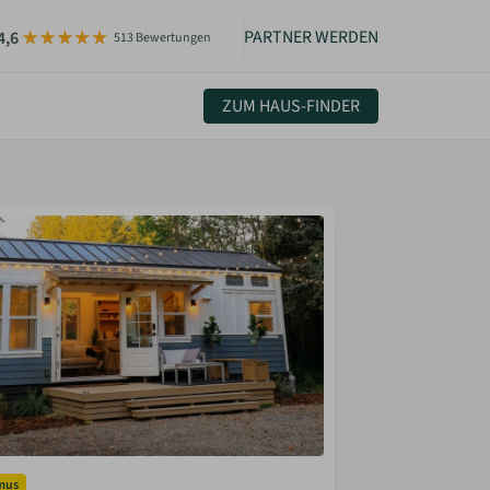
PARTNER WERDEN
4,6
513 Bewertungen
ZUM HAUS-FINDER
uelles & Community
sletter
igkeiten
smus