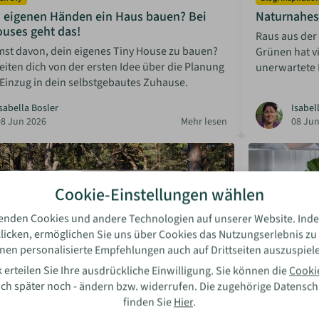
n eigenen Händen ein Haus bauen? Bei
Naturnahes
ouses geht das!
Raus aus der 
mst davon, dein eigenes Tiny House zu bauen?
Grünen hat vi
eiten dich von der ersten Idee über die Planung
unerwartete 
Einzug in dein selbstgebautes Zuhause.
sabella Bosler
Isabel
08 Jun 2026
Mehr lesen
08 Jun
Cookie-Einstellungen wählen
enden Cookies und andere Technologien auf unserer Website. Inde
licken, ermöglichen Sie uns über Cookies das Nutzungserlebnis zu
nen personalisierte Empfehlungen auch auf Drittseiten auszuspiel
 erteilen Sie Ihre ausdrückliche Einwilligung. Sie können die
Cooki
auch später noch - ändern bzw. widerrufen. Die zugehörige Datensc
finden Sie
Hier
.
uskauf
Blog: Einrichtu