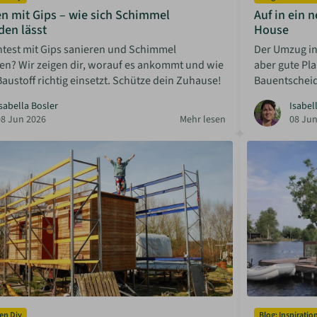
n mit Gips – wie sich Schimmel
Auf in ein 
den lässt
House
test mit Gips sanieren und Schimmel
Der Umzug ins
en? Wir zeigen dir, worauf es ankommt und wie
aber gute Pla
austoff richtig einsetzt. Schütze dein Zuhause!
Bauentscheid
sabella Bosler
Isabel
08 Jun 2026
Mehr lesen
08 Jun
en Diy
Blog: Inspiratio