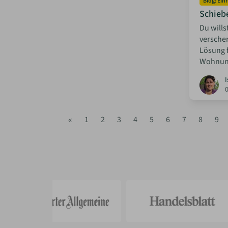
Blog: Ein
Schieb
Du wills
versche
Lösung f
Wohnun
I
«
1
2
3
4
5
6
7
8
9