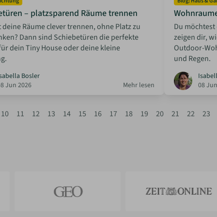
richtung
Blog: Haus & Ga
etüren – platzsparend Räume trennen
Wohnraumer
t deine Räume clever trennen, ohne Platz zu
Du möchtest 
nken? Dann sind Schiebetüren die perfekte
zeigen dir, w
ür dein Tiny House oder deine kleine
Outdoor-Woh
g.
und Regen.
sabella Bosler
Isabel
08 Jun 2026
Mehr lesen
08 Jun
10
11
12
13
14
15
16
17
18
19
20
21
22
23