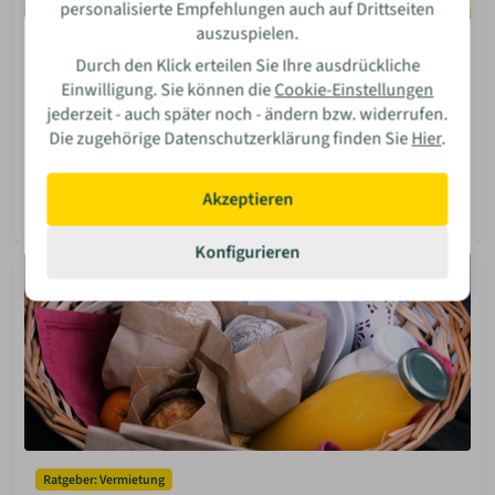
personalisierte Empfehlungen auch auf Drittseiten
auszuspielen.
Ratgeber: Anbietersuche
Durch den Klick erteilen Sie Ihre ausdrückliche
Tiny House Park - Slideshow Anbieter
Einwilligung. Sie können die
Cookie-Einstellungen
Wie sieht das Leben in einem Tiny House Park aus? Wir
jederzeit - auch später noch - ändern bzw. widerrufen.
zeigen dir die schönsten Bilder von gemeinschaftlichen
Die zugehörige Datenschutzerklärung finden Sie
Hier
.
Wohnprojekten für Minimalisten und Andersdenker.
Isabella Bosler
Akzeptieren
08 Jun 2026
Mehr lesen
Konfigurieren
Ratgeber: Vermietung