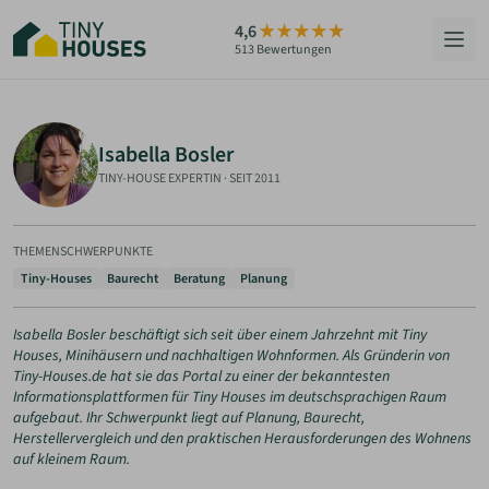
Zum
4,6
Hauptinhalt
513 Bewertungen
springen
HÄUSER
Isabella Bosler
BERATUNG
TINY-HOUSE EXPERTIN
·
SEIT 2011
GRUNDSTÜCKE
THEMENSCHWERPUNKTE
RATGEBER
Tiny-Houses
Baurecht
Beratung
Planung
ÜBER UNS
Isabella Bosler beschäftigt sich seit über einem Jahrzehnt mit Tiny
Houses, Minihäusern und nachhaltigen Wohnformen. Als Gründerin von
Tiny-Houses.de hat sie das Portal zu einer der bekanntesten
Informationsplattformen für Tiny Houses im deutschsprachigen Raum
ZUM HAUS-FINDER
aufgebaut. Ihr Schwerpunkt liegt auf Planung, Baurecht,
Herstellervergleich und den praktischen Herausforderungen des Wohnens
auf kleinem Raum.
PARTNER WERDEN