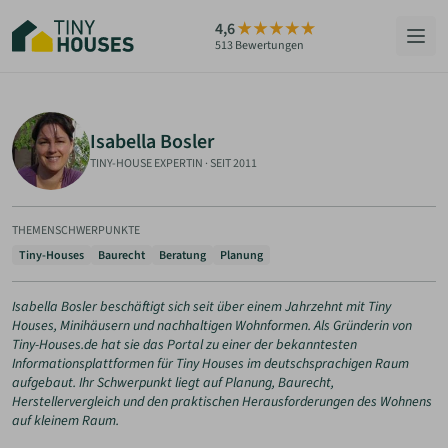
Zum
4,6
Hauptinhalt
513 Bewertungen
springen
HÄUSER
Isabella Bosler
BERATUNG
TINY-HOUSE EXPERTIN
·
SEIT 2011
GRUNDSTÜCKE
THEMENSCHWERPUNKTE
RATGEBER
Tiny-Houses
Baurecht
Beratung
Planung
ÜBER UNS
Isabella Bosler beschäftigt sich seit über einem Jahrzehnt mit Tiny
Houses, Minihäusern und nachhaltigen Wohnformen. Als Gründerin von
Tiny-Houses.de hat sie das Portal zu einer der bekanntesten
Informationsplattformen für Tiny Houses im deutschsprachigen Raum
ZUM HAUS-FINDER
aufgebaut. Ihr Schwerpunkt liegt auf Planung, Baurecht,
Herstellervergleich und den praktischen Herausforderungen des Wohnens
auf kleinem Raum.
PARTNER WERDEN