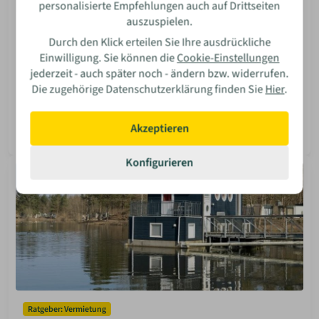
personalisierte Empfehlungen auch auf Drittseiten
auszuspielen.
Ratgeber: Community
Durch den Klick erteilen Sie Ihre ausdrückliche
Minihaus- & Baumhaus-Forum
Einwilligung. Sie können die
Cookie-Einstellungen
Du suchst ein Forum für Minihäuser und Baumhäuser?
jederzeit - auch später noch - ändern bzw. widerrufen.
Wir zeigen dir die besten Anlaufstellen für deinen
Die zugehörige Datenschutzerklärung finden Sie
Hier
.
Austausch in der Community.
Isabella Bosler
Akzeptieren
08 Jun 2026
Mehr lesen
Konfigurieren
Ratgeber: Vermietung