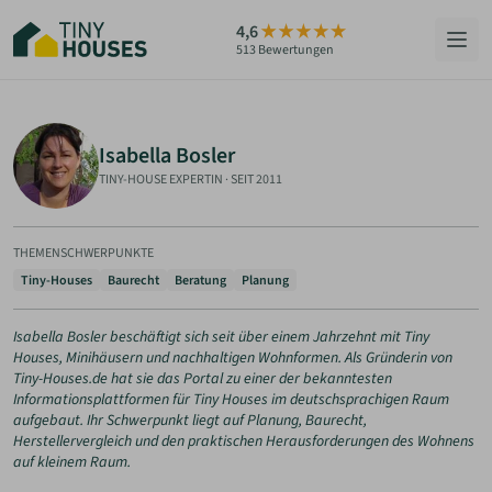
Zum
4,6
Hauptinhalt
513 Bewertungen
springen
HÄUSER
Isabella Bosler
BERATUNG
TINY-HOUSE EXPERTIN
·
SEIT 2011
GRUNDSTÜCKE
THEMENSCHWERPUNKTE
RATGEBER
Tiny-Houses
Baurecht
Beratung
Planung
ÜBER UNS
Isabella Bosler beschäftigt sich seit über einem Jahrzehnt mit Tiny
Houses, Minihäusern und nachhaltigen Wohnformen. Als Gründerin von
Tiny-Houses.de hat sie das Portal zu einer der bekanntesten
Informationsplattformen für Tiny Houses im deutschsprachigen Raum
ZUM HAUS-FINDER
aufgebaut. Ihr Schwerpunkt liegt auf Planung, Baurecht,
Herstellervergleich und den praktischen Herausforderungen des Wohnens
auf kleinem Raum.
PARTNER WERDEN