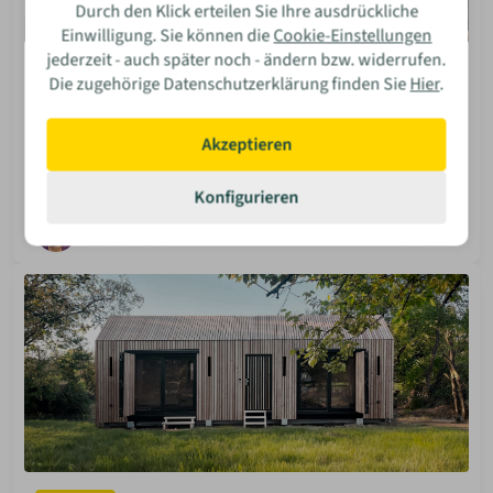
Durch den Klick erteilen Sie Ihre ausdrückliche
Einwilligung. Sie können die
Cookie-Einstellungen
jederzeit - auch später noch - ändern bzw. widerrufen.
Vermietung
Die zugehörige Datenschutzerklärung finden Sie
Hier
.
Klitzeklein
Lust auf eine Tiny-House-Auszeit? Entdecke das
Akzeptieren
„Klitzeklein“ im Sauerland: Ein modernes Minihaus zum
Probewohnen und Urlauben am idyllischen Waldrand.
Konfigurieren
Isabella Bosler
08 Jun 2026
Mehr lesen