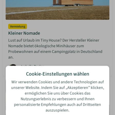
Vermietung
Kleiner Nomade
Lust auf Urlaub im Tiny House? Der Hersteller Kleiner
Nomade bietet ökologische Minihäuser zum
Probewohnen auf einem Campingplatz in Deutschland
an.
Isabella Bosler
08 Jun 2026
Mehr lesen
Cookie-Einstellungen wählen
Wir verwenden Cookies und andere Technologien auf
unserer Website. Indem Sie auf „Akzeptieren” klicken,
ermöglichen Sie uns über Cookies das
Nutzungserlebnis zu verbessern und Ihnen
personalisierte Empfehlungen auch auf Drittseiten
auszuspielen.