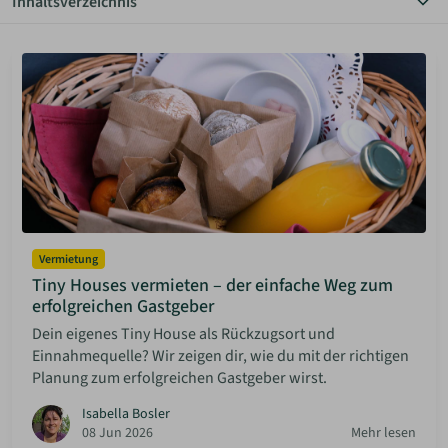
Inhaltsverzeichnis
Alle Themen
ANMELDEN
Anbietersuche
Autarkes Wohnen
Bauen Diy
MERKLISTE
Baugenehmigung
Community
Grundstücksuche
Haus & Garten
Planungstipps
Rechtliche Vorgaben
Vermietung
Vermietung
Tiny Houses vermieten – der einfache Weg zum
erfolgreichen Gastgeber
Dein eigenes Tiny House als Rückzugsort und
Einnahmequelle? Wir zeigen dir, wie du mit der richtigen
Planung zum erfolgreichen Gastgeber wirst.
Isabella Bosler
08 Jun 2026
Mehr lesen