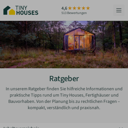
Zum
4,6
Hauptinhalt
513 Bewertungen
springen
HÄUSER
BERATUNG
GRUNDSTÜCKE
RATGEBER
Ratgeber
ÜBER UNS
In unserem Ratgeber finden Sie hilfreiche Informationen und
praktische Tipps rund um Tiny Houses, Fertighäuser und
Bauvorhaben. Von der Planung bis zu rechtlichen Fragen –
ZUM HAUS-FINDER
kompakt, verständlich und praxisnah.
PARTNER WERDEN