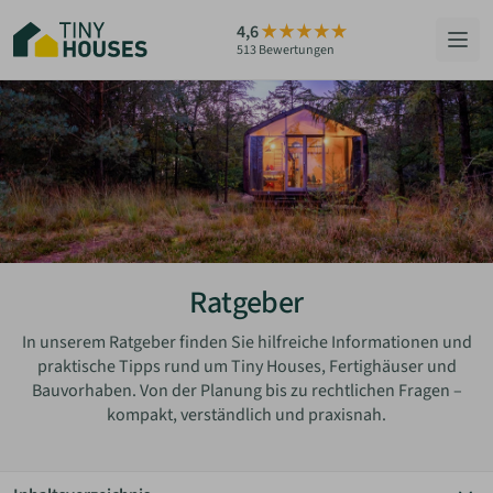
Zum
4,6
Hauptinhalt
513 Bewertungen
springen
HÄUSER
BERATUNG
GRUNDSTÜCKE
RATGEBER
Ratgeber
ÜBER UNS
In unserem Ratgeber finden Sie hilfreiche Informationen und
praktische Tipps rund um Tiny Houses, Fertighäuser und
Bauvorhaben. Von der Planung bis zu rechtlichen Fragen –
ZUM HAUS-FINDER
kompakt, verständlich und praxisnah.
PARTNER WERDEN