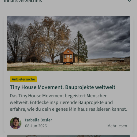
Inhaltsverzeichnis
Alle Themen
ANMELDEN
Anbietersuche
Autarkes Wohnen
Bauen Diy
MERKLISTE
Baugenehmigung
Community
Grundstücksuche
Haus & Garten
Planungstipps
Rechtliche Vorgaben
Vermietung
Anbietersuche
Tiny House Movement. Bauprojekte weltweit
Das Tiny House Movement begeistert Menschen
weltweit. Entdecke inspirierende Bauprojekte und
erfahre, wie du dein eigenes Minihaus realisieren kannst.
Isabella Bosler
08 Jun 2026
Mehr lesen