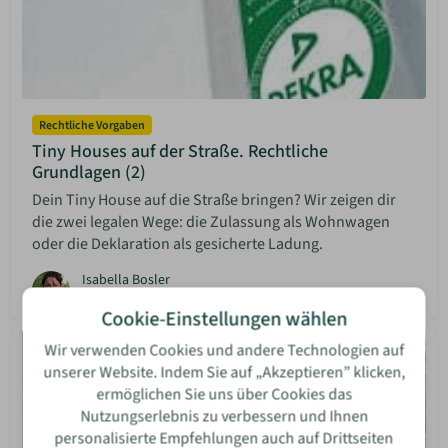
Rechtliche Vorgaben
Tiny Houses auf der Straße. Rechtliche
Grundlagen (2)
Dein Tiny House auf die Straße bringen? Wir zeigen dir
die zwei legalen Wege: die Zulassung als Wohnwagen
oder die Deklaration als gesicherte Ladung.
Isabella Bosler
08 Jun 2026
Mehr lesen
Cookie-Einstellungen wählen
Wir verwenden Cookies und andere Technologien auf
unserer Website. Indem Sie auf „Akzeptieren” klicken,
ermöglichen Sie uns über Cookies das
Nutzungserlebnis zu verbessern und Ihnen
personalisierte Empfehlungen auch auf Drittseiten