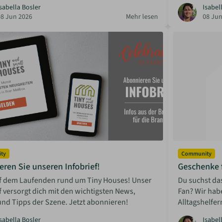
sabella Bosler
Isabel
08 Jun 2026
Mehr lesen
08 Jun
ty
Community
ren Sie unseren Infobrief!
Geschenke 
uf dem Laufenden rund um Tiny Houses! Unser
Du suchst da
f versorgt dich mit den wichtigsten News,
Fan? Wir hab
nd Tipps der Szene. Jetzt abonnieren!
Alltagshelfer
sabella Bosler
Isabel