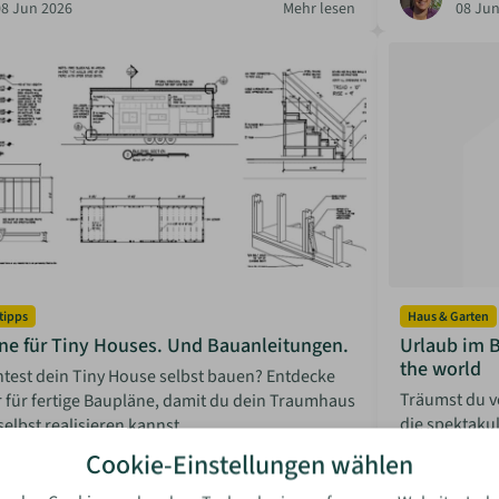
08 Jun 2026
Mehr lesen
08 Jun
tipps
Haus & Garten
ne für Tiny Houses. Und Bauanleitungen.
Urlaub im 
the world
test dein Tiny House selbst bauen? Entdecke
Träumst du v
 für fertige Baupläne, damit du dein Traumhaus
die spektaku
selbst realisieren kannst.
Deutschland 
Cookie-Einstellungen wählen
Abenteuer!