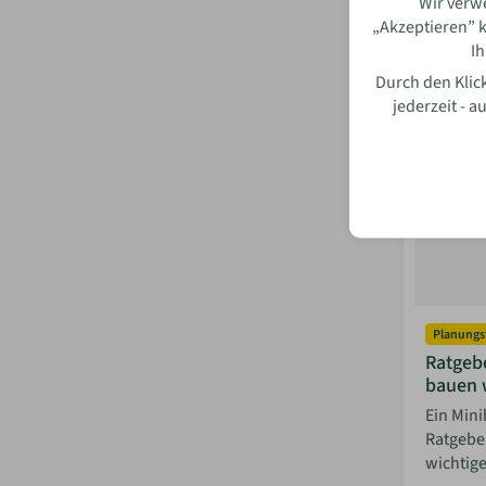
Wir verw
I
„Akzeptieren” k
Ih
Durch den Klick
jederzeit - 
Planungs
Ratgebe
bauen 
Ein Mini
Ratgeber
wichtige