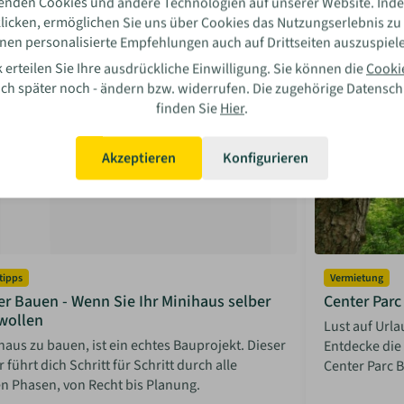
enden Cookies und andere Technologien auf unserer Website. Inde
sabella Bosler
Isabel
licken, ermöglichen Sie uns über Cookies das Nutzungserlebnis zu
08 Jun 2026
Mehr lesen
08 Jun
nen personalisierte Empfehlungen auch auf Drittseiten auszuspiel
 erteilen Sie Ihre ausdrückliche Einwilligung. Sie können die
Cooki
auch später noch - ändern bzw. widerrufen. Die zugehörige Datensc
finden Sie
Hier
.
Akzeptieren
Konfigurieren
tipps
Vermietung
r Bauen - Wenn Sie Ihr Minihaus selber
Center Par
wollen
Lust auf Url
haus zu bauen, ist ein echtes Bauprojekt. Dieser
Entdecke di
 führt dich Schritt für Schritt durch alle
Center Parc B
n Phasen, von Recht bis Planung.