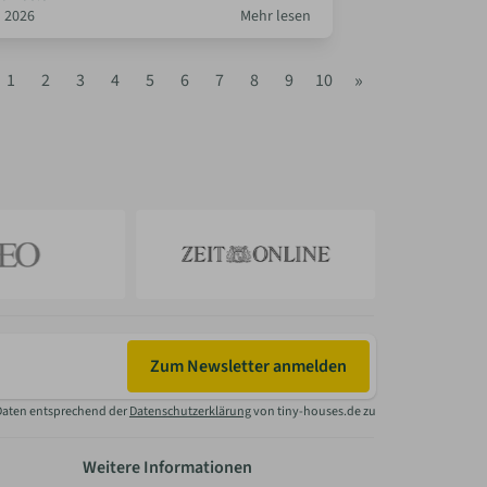
 2026
Mehr lesen
»
1
2
3
4
5
6
7
8
9
10
Zum Newsletter anmelden
Daten entsprechend der
Datenschutzerklärung
von tiny-houses.de zu
Weitere Informationen