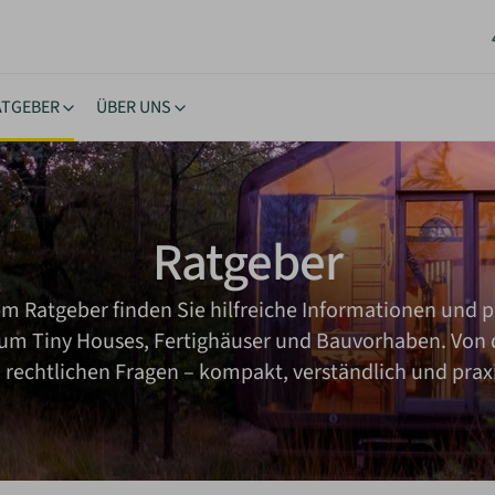
ATGEBER
ÜBER UNS
stücke
ngstipps
Lernen & Inspiration
Akt
rhäuser
nehmigung
eBooks
New
Ratgeber
oltaik & Autarkie
stücksuche
Bücher
Neu
wohnen
ierungstipps
Workshops
NEU
em Ratgeber finden Sie hilfreiche Informationen und p
ote einholen
iche Vorgaben
Inspiration
 um Tiny Houses, Fertighäuser und Bauvorhaben. Von 
kes Wohnen
u rechtlichen Fragen – kompakt, verständlich und prax