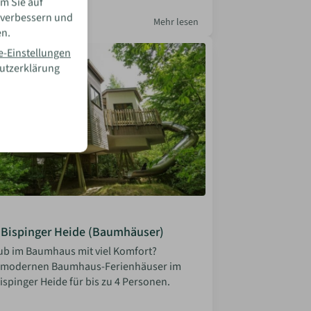
m Sie auf
la Bosler
 verbessern und
 2026
Mehr lesen
en.
e-Einstellungen
hutzerklärung
c Bispinger Heide (Baumhäuser)
aub im Baumhaus mit viel Komfort?
e modernen Baumhaus-Ferienhäuser im
ispinger Heide für bis zu 4 Personen.