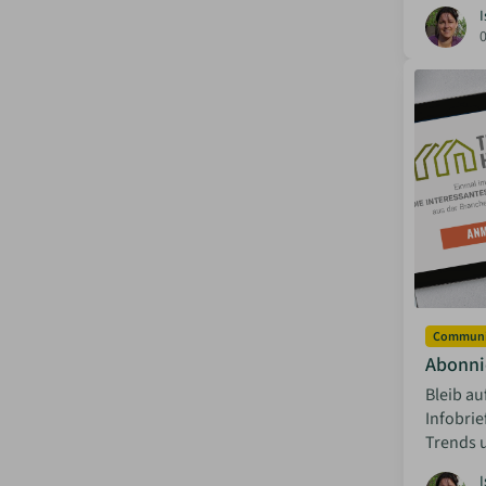
I
Communi
Abonnie
Bleib a
Infobrie
Trends u
I