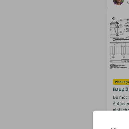
Planungs
Bauplä
Du möch
Anbieter
einfach 