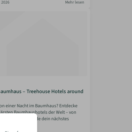
 2026
Mehr lesen
Baumhaus – Treehouse Hotels around
on einer Nacht im Baumhaus? Entdecke
lärsten Baumhaushotels der Welt – von
bis Schweden. Finde dein nächstes