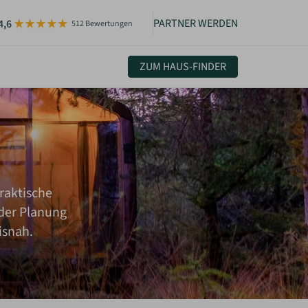
PARTNER WERDEN
4,6
512 Bewertungen
ZUM HAUS-FINDER
uelles & Community
sletter
igkeiten
raktische
der Planung
isnah.