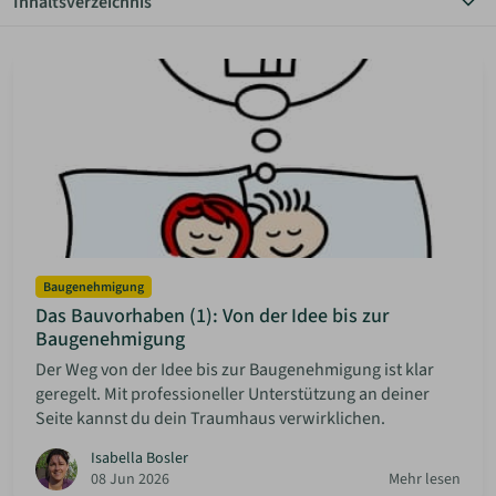
Inhaltsverzeichnis
Alle Themen
ANMELDEN
Anbietersuche
Autarkes Wohnen
Bauen Diy
MERKLISTE
Baugenehmigung
Community
Grundstücksuche
Haus & Garten
Planungstipps
Rechtliche Vorgaben
Vermietung
Baugenehmigung
Das Bauvorhaben (1): Von der Idee bis zur
Baugenehmigung
Der Weg von der Idee bis zur Baugenehmigung ist klar
geregelt. Mit professioneller Unterstützung an deiner
Seite kannst du dein Traumhaus verwirklichen.
Isabella Bosler
08 Jun 2026
Mehr lesen