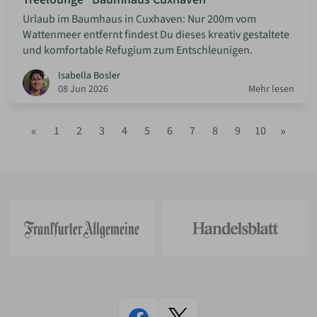
Urlaub im Baumhaus in Cuxhaven: Nur 200m vom
Wattenmeer entfernt findest Du dieses kreativ gestaltete
und komfortable Refugium zum Entschleunigen.
Isabella Bosler
08 Jun 2026
Mehr lesen
«
»
1
2
3
4
5
6
7
8
9
10