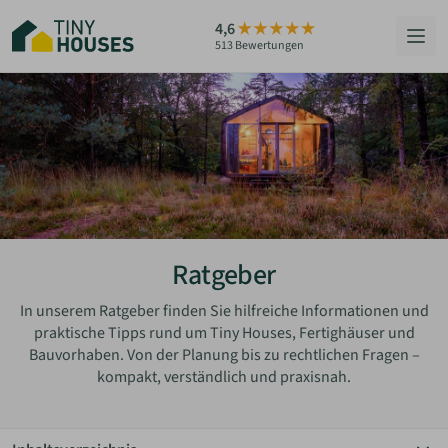
Zum
4,6
Hauptinhalt
513 Bewertungen
springen
HÄUSER
BERATUNG
GRUNDSTÜCKE
RATGEBER
Ratgeber
ÜBER UNS
In unserem Ratgeber finden Sie hilfreiche Informationen und
praktische Tipps rund um Tiny Houses, Fertighäuser und
Bauvorhaben. Von der Planung bis zu rechtlichen Fragen –
ZUM HAUS-FINDER
kompakt, verständlich und praxisnah.
PARTNER WERDEN