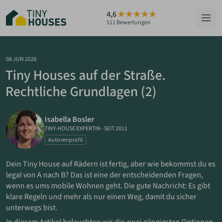
Zum
4,6
Hauptinhalt
511 Bewertungen
springen
HÄUSER
08 JUN 2026
Tiny Houses auf der Straße.
BERATUNG
Rechtliche Grundlagen (2)
GRUNDSTÜCKE
Isabella Bosler
RATGEBER
TINY-HOUSE EXPERTIN
·
SEIT 2011
Autorenprofil
ÜBER UNS
Dein Tiny House auf Rädern ist fertig, aber wie bekommst du es
legal von A nach B? Das ist eine der entscheidenden Fragen,
ZUM HAUS-FINDER
wenn es ums mobile Wohnen geht. Die gute Nachricht: Es gibt
klare Regeln und mehr als nur einen Weg, damit du sicher
unterwegs bist.
PARTNER WERDEN