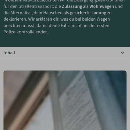
In diesem Artikel beleuchten wir die zwei gängigsten Optionen
für den Straßentransport: die
Zulassung als Wohnwagen
und
die Alternative, dein Häuschen als
gesicherte Ladung
zu
ANMELDEN
deklarieren. Wir erklären dir, was du bei beiden Wegen
beachten musst, damit deine Fahrt nicht bei der ersten
MERKLISTE
Polizeikontrolle endet.
Inhalt
Das Wichtigste in Kürze
Zulassung als Wohnwagen
Zertifizierung als Ladung
Weiterführende Informationen