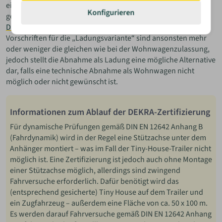
einer gegnerischen Versicherung oder zur Dokumentation
Konfigurieren
gegenüber der Polizei besteht vorab die Möglichkeit einer
DEKRA-Zertifizierung
als ordentlich gesicherte Ladung. Die
Vorschriften für die „Ladungsvariante“ sind ansonsten mehr
oder weniger die gleichen wie bei der Wohnwagenzulassung,
jedoch stellt die Abnahme als Ladung eine mögliche Alternative
dar, falls eine technische Abnahme als Wohnwagen nicht
möglich oder nicht gewünscht ist.
Informationen zum Ablauf der DEKRA-Zertifizierung
Für dynamische Prüfungen gemäß DIN EN 12642 Anhang B
(Fahrdynamik) wird in der Regel eine Stützachse unter dem
Anhänger montiert – was im Fall der Tiny-House-Trailer nicht
möglich ist. Eine Zertifizierung ist jedoch auch ohne Montage
einer Stützachse möglich, allerdings sind zwingend
Fahrversuche erforderlich. Dafür benötigt wird das
(entsprechend gesicherte) Tiny House auf dem Trailer und
ein Zugfahrzeug – außerdem eine Fläche von ca. 50 x 100 m.
Es werden darauf Fahrversuche gemäß DIN EN 12642 Anhang