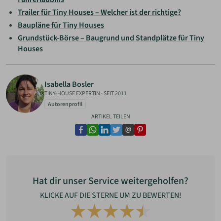
Trailer für Tiny Houses – Welcher ist der richtige?
Baupläne für Tiny Houses
Grundstück-Börse – Baugrund und Standplätze für Tiny
Houses
Isabella Bosler
TINY-HOUSE EXPERTIN
·
SEIT 2011
Autorenprofil
ARTIKEL TEILEN
facebook
whatsapp
linkedin
twitter
email
pinterest
Hat dir unser Service weitergeholfen?
KLICKE AUF DIE STERNE UM ZU BEWERTEN!