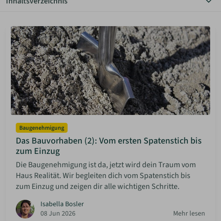
Inhaltsverzeichnis
Alle Themen
ANMELDEN
Anbietersuche
Autarkes Wohnen
Bauen Diy
MERKLISTE
Baugenehmigung
Community
Grundstücksuche
Haus & Garten
Planungstipps
Rechtliche Vorgaben
Vermietung
Baugenehmigung
Das Bauvorhaben (2): Vom ersten Spatenstich bis
zum Einzug
Die Baugenehmigung ist da, jetzt wird dein Traum vom
Haus Realität. Wir begleiten dich vom Spatenstich bis
zum Einzug und zeigen dir alle wichtigen Schritte.
Isabella Bosler
08 Jun 2026
Mehr lesen