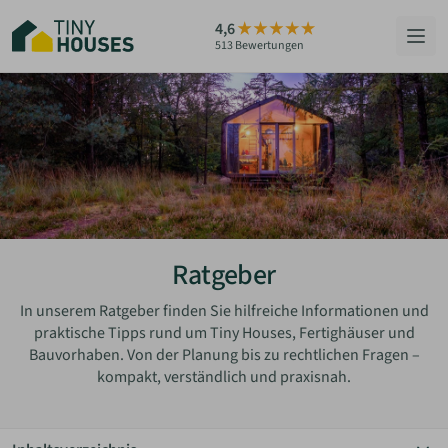
Zum
4,6
Hauptinhalt
513 Bewertungen
springen
HÄUSER
BERATUNG
GRUNDSTÜCKE
RATGEBER
Ratgeber
ÜBER UNS
In unserem Ratgeber finden Sie hilfreiche Informationen und
praktische Tipps rund um Tiny Houses, Fertighäuser und
Bauvorhaben. Von der Planung bis zu rechtlichen Fragen –
ZUM HAUS-FINDER
kompakt, verständlich und praxisnah.
PARTNER WERDEN