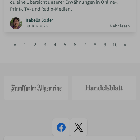
du eine Übersicht unserer Erwähnungen in Online-,
Print-, TV- und Radio-Medien.
Isabella Bosler
08 Jun 2026
Mehr lesen
«
»
1
2
3
4
5
6
7
8
9
10