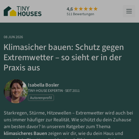
Zum
4,6
Hauptinhalt
511 Bewertungen
springen
HÄUSER
08 JUN 2026
Klimasicher bauen: Schutz gegen
BERATUNG
Extremwetter – so sieht er in der
Praxis aus
GRUNDSTÜCKE
RATGEBER
Isabella Bosler
TINY-HOUSE EXPERTIN
·
SEIT 2011
ÜBER UNS
Autorenprofil
Starkregen, Stürme, Hitzewellen – Extremwetter wird auch bei
ZUM HAUS-FINDER
uns immer häufiger zur Realität. Wie schützt du dein Zuhause
am besten davor? In unserem Ratgeber zum Thema
klimasicheres Bauen
zeigen wir dir, wie du dein Haus und
PARTNER WERDEN