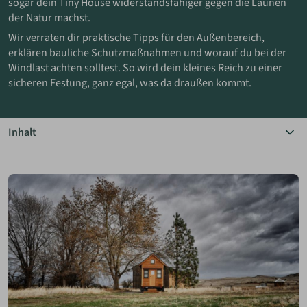
sogar dein Tiny House widerstandsfähiger gegen die Launen
der Natur machst.
ANMELDEN
Wir verraten dir praktische Tipps für den Außenbereich,
erklären bauliche Schutzmaßnahmen und worauf du bei der
Windlast achten solltest. So wird dein kleines Reich zu einer
MERKLISTE
sicheren Festung, ganz egal, was da draußen kommt.
Inhalt
Das Wichtigste in Kürze
Schutz vor Extremwetter
Klimaschutz im Garten
Wetterschutz für das Haus
Windlast beim Tiny House
Schutz für Auto &