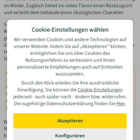
im Winter. Zugleich bietet sie vielen Tieren einen Rückzugsort
und verleiht dem Gebäude einen ökologischen Charakter.
Schnöde Technik mag nicht so charmant aussehen wie eine
Cookie-Einstellungen wählen
Weinranke, sie bietet aber ebenfalls raffinierte Methoden
gegen Extremwetter. Wer statt normaler Verglasung
Wir verwenden Cookies und andere Technologien auf
Sonnenschutzglas wählt, reduziert die Wärmeeinstrahlung ins
unserer Website. Indem Sie auf „Akzeptieren” klicken,
Haus deutlich, ohne den Blick zu verbauen. Diese Maßnahme
ermöglichen Sie uns über Cookies das
lässt sich auch gut nachträglich realisieren.
Nutzungserlebnis zu verbessern und Ihnen
personalisierte Empfehlungen auch auf Drittseiten
Gut zu wissen:
auszuspielen.
Sonnenschutzverglasung ist in der Regel extrem robust und
Durch den Klick erteilen Sie Ihre ausdrückliche
hält auch Hagel stand, reduziert jedoch den Lichteinfall ins
Einwilligung. Sie können die
Cookie-Einstellungen
Haus beträchtlich. Lass dich vor einer Installation also
jederzeit - auch später noch - ändern bzw. widerrufen.
unbedingt von einem Fachmann (oder einer Fachfrau)
Die zugehörige Datenschutzerklärung finden Sie
Hier
.
beraten.
Akzeptieren
Wer einen Neubau plant, kann bei den bautechnischen
Maßnahmen aus dem Vollen schöpfen. Hier empfehlen die
Experten des Bundesinstituts die Abdichtung von Bauteilen,
Konfigurieren