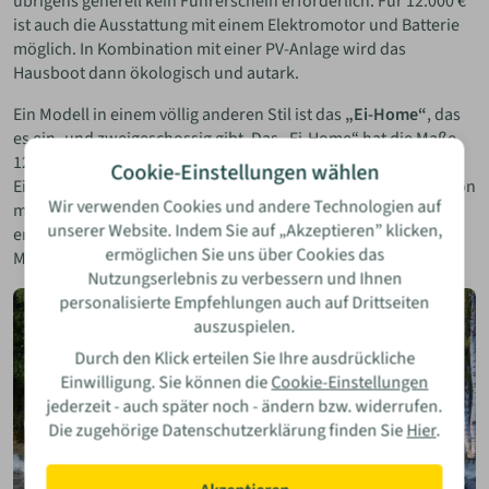
übrigens generell kein Führerschein erforderlich. Für 12.000 €
ist auch die Ausstattung mit einem Elektromotor und Batterie
möglich. In Kombination mit einer PV-Anlage wird das
Hausboot dann ökologisch und autark.
Ein Modell in einem völlig anderen Stil ist das
„Ei-Home“
, das
es ein- und zweigeschossig gibt. Das „Ei-Home“ hat die Maße
12,00 x 8,50 x 3,60 m (L/B/H) und ist neben der
Cookie-Einstellungen wählen
Einstiegsvariante (45 m² Wohnfläche) auch als Standardversion
Wir verwenden Cookies und andere Technologien auf
mit 80 m² Wohnfläche oder mit bis zu 160 m² Wohnfläche
unserer Website. Indem Sie auf „Akzeptieren” klicken,
erhältlich. Preis für die Einstiegsvariante: ab € 189.000 inkl.
ermöglichen Sie uns über Cookies das
Mehrwertsteuer.
Nutzungserlebnis zu verbessern und Ihnen
personalisierte Empfehlungen auch auf Drittseiten
auszuspielen.
Durch den Klick erteilen Sie Ihre ausdrückliche
Einwilligung. Sie können die
Cookie-Einstellungen
jederzeit - auch später noch - ändern bzw. widerrufen.
Die zugehörige Datenschutzerklärung finden Sie
Hier
.