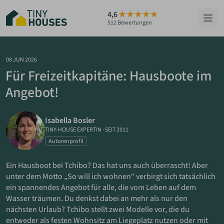
Zum
4,6
Hauptinhalt
512 Bewertungen
springen
HÄUSER
08 JUN 2026
Für Freizeitkapitäne: Hausboote im
BERATUNG
Angebot!
GRUNDSTÜCKE
Isabella Bosler
RATGEBER
TINY-HOUSE EXPERTIN
·
SEIT 2011
Autorenprofil
ÜBER UNS
Ein Hausboot bei Tchibo? Das hat uns auch überrascht! Aber
unter dem Motto „So will ich wohnen“ verbirgt sich tatsächlich
ZUM HAUS-FINDER
ein spannendes Angebot für alle, die vom Leben auf dem
Wasser träumen. Du denkst dabei an mehr als nur den
nächsten Urlaub? Tchibo stellt zwei Modelle vor, die du
PARTNER WERDEN
entweder als festen Wohnsitz am Liegeplatz nutzen oder mit