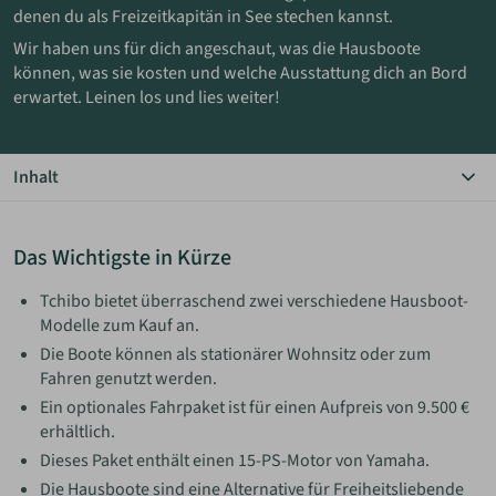
denen du als Freizeitkapitän in See stechen kannst.
Wir haben uns für dich angeschaut, was die Hausboote
ANMELDEN
können, was sie kosten und welche Ausstattung dich an Bord
erwartet. Leinen los und lies weiter!
MERKLISTE
Inhalt
Das Wichtigste in Kürze
Ein überraschendes Angebot
Das Wichtigste in Kürze
Bilder der Hausboote
Ausstattung und Preise
Tchibo bietet überraschend zwei verschiedene Hausboot-
Modelle zum Kauf an.
Die Boote können als stationärer Wohnsitz oder zum
Fahren genutzt werden.
Ein optionales Fahrpaket ist für einen Aufpreis von 9.500 €
erhältlich.
Dieses Paket enthält einen 15-PS-Motor von Yamaha.
Die Hausboote sind eine Alternative für Freiheitsliebende