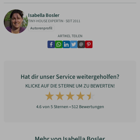
Isabella Bosler
TINY-HOUSE EXPERTIN
·
SEIT 2011
Autorenprofil
ARTIKEL TEILEN
facebook
whatsapp
linkedin
twitter
email
pinterest
Hat dir unser Service weitergeholfen?
KLICKE AUF DIE STERNE UM ZU BEWERTEN!
4.6
von 5 Sternen •
512
Bewertungen
Mehr von Isabella Bosler