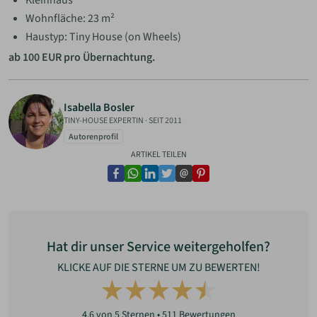
Kleinhaus
Wohnfläche: 23 m²
Haustyp: Tiny House (on Wheels)
ab 100 EUR pro Übernachtung.
Isabella Bosler
TINY-HOUSE EXPERTIN
·
SEIT 2011
Autorenprofil
ARTIKEL TEILEN
facebook
whatsapp
linkedin
twitter
email
pinterest
Hat dir unser Service weitergeholfen?
KLICKE AUF DIE STERNE UM ZU BEWERTEN!
4.6
von 5 Sternen •
511
Bewertungen