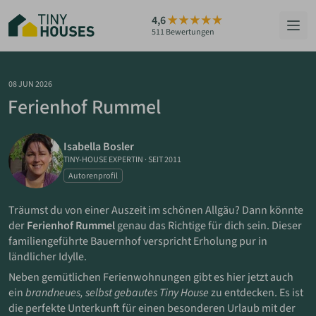
Zum
4,6
Hauptinhalt
511 Bewertungen
springen
HÄUSER
08 JUN 2026
Ferienhof Rummel
BERATUNG
Isabella Bosler
GRUNDSTÜCKE
TINY-HOUSE EXPERTIN
·
SEIT 2011
Autorenprofil
RATGEBER
Träumst du von einer Auszeit im schönen Allgäu? Dann könnte
ÜBER UNS
der
Ferienhof Rummel
genau das Richtige für dich sein. Dieser
familiengeführte Bauernhof verspricht Erholung pur in
ländlicher Idylle.
ZUM HAUS-FINDER
Neben gemütlichen Ferienwohnungen gibt es hier jetzt auch
ein
brandneues, selbst gebautes Tiny House
zu entdecken. Es ist
PARTNER WERDEN
die perfekte Unterkunft für einen besonderen Urlaub mit der