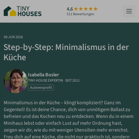
Zum
4,6
Hauptinhalt
511 Bewertungen
springen
HÄUSER
08 JUN 2026
Step-by-Step: Minimalismus in der
BERATUNG
Küche
GRUNDSTÜCKE
Isabella Bosler
RATGEBER
TINY-HOUSE EXPERTIN
·
SEIT 2011
Autorenprofil
ÜBER UNS
Minimalismus in der Küche – klingt kompliziert? Ganz im
Gegenteil! Es ist deine Chance, dich von unnötigem Ballast zu
ZUM HAUS-FINDER
befreien und das Kochen neu zu entdecken. Wenn du in einem
Minihaus lebst oder einfach Lust auf mehr Ordnung hast,
zeigen wir dir, wie du mit weniger Utensilien mehr erreichst.
PARTNER WERDEN
Freu dich auf eine Küche, die nicht nur praktisch ist, sondern