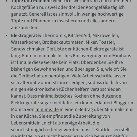
Töpfe und Pfannen:
Vielerorts werden von zehn oder mehr
Kochgefäßen nur zwei oder drei der Kochgefäße täglich
genutzt. Generell ist es sinnvoll, in wenige hochwertige
Töpfe und Pfannen zu investieren und alles andere
auszumisten.
Elektrogeräte:
Thermomix, KitchenAid, Mikrowellen,
Wasserkocher, Brotbackautomaten, Mixer, Toaster,
Sandwichmaker. Die Liste der Küchen-Elektrogeräte ist
lang. Für ein minimalistisches Kochvergnügen im Minihaus
ist für alle diese Geräte kein Platz. Überdenken Sie Ihre
bisherigen Gewohnheiten und überlegen Sie, wie oft Sie
die Gerätschaften benötigen. Viele Arbeitsschritte lassen
sich alternativ ohne Strom erledigen, sodass du dich von
einigen elektronischen Küchenhelfern verabschieden
kannst. Dass minimalistisches Kochen ohne dutzende
Elektrogeräte sogar meditativ sein kann, erläutert Bloggerin
Monica von
minime.life
in einem Beitrag über Minimalismus
in der Küche. Sie empfindet die Zubereitung von
Lebensmitteln „nicht als nervige Arbeit, die
schnellstmöglich erledigt werden muss“. Stattdessen stellt
sie infrage, ob es nicht besser wäre, sich bewusst Zeit für