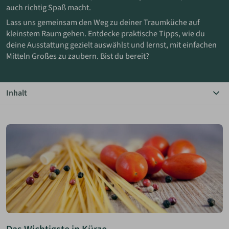
auch richtig Spaß macht.
Lass uns gemeinsam den Weg zu deiner Traumküche auf
ANMELDEN
kleinstem Raum gehen. Entdecke praktische Tipps, wie du
deine Ausstattung gezielt auswählst und lernst, mit einfachen
MERKLISTE
Mitteln Großes zu zaubern. Bist du bereit?
Inhalt
Das Wichtigste in Kürze
Kochen im Minihaus
Küchenausstattung reduzieren
Miniküche kaufen oder bauen
Minimalistisch kochen lernen
Kochen ohne Beschränkung