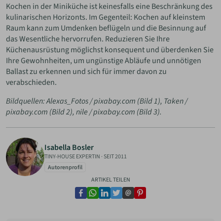
Kochen in der Miniküche ist keinesfalls eine Beschränkung des
kulinarischen Horizonts. Im Gegenteil: Kochen auf kleinstem
Raum kann zum Umdenken beflügeln und die Besinnung auf
das Wesentliche hervorrufen. Reduzieren Sie Ihre
Küchenausrüstung möglichst konsequent und überdenken Sie
Ihre Gewohnheiten, um ungünstige Abläufe und unnötigen
Ballast zu erkennen und sich für immer davon zu
verabschieden.
Bildquellen: Alexas_Fotos / pixabay.com (Bild 1), Taken /
pixabay.com (Bild 2), nile / pixabay.com (Bild 3).
Isabella Bosler
TINY-HOUSE EXPERTIN
·
SEIT 2011
Autorenprofil
ARTIKEL TEILEN
facebook
whatsapp
linkedin
twitter
email
pinterest