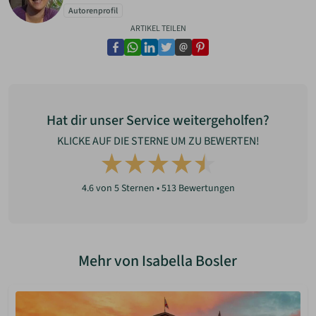
Autorenprofil
ARTIKEL TEILEN
facebook
whatsapp
linkedin
twitter
email
pinterest
Hat dir unser Service weitergeholfen?
KLICKE AUF DIE STERNE UM ZU BEWERTEN!
4.6
von 5 Sternen •
513
Bewertungen
Mehr von Isabella Bosler