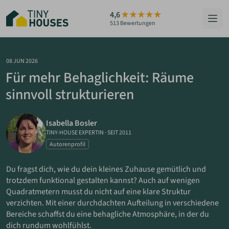
Zum
4,6
Hauptinhalt
513 Bewertungen
springen
HÄUSER
08 JUN 2026
Für mehr Behaglichkeit: Räume
BERATUNG
sinnvoll strukturieren
GRUNDSTÜCKE
Isabella Bosler
RATGEBER
TINY-HOUSE EXPERTIN
·
SEIT 2011
Autorenprofil
ÜBER UNS
Du fragst dich, wie du dein kleines Zuhause gemütlich und
trotzdem funktional gestalten kannst? Auch auf wenigen
ZUM HAUS-FINDER
Quadratmetern musst du nicht auf eine klare Struktur
verzichten. Mit einer durchdachten Aufteilung in verschiedene
Bereiche schaffst du eine behagliche Atmosphäre, in der du
PARTNER WERDEN
dich rundum wohlfühlst.