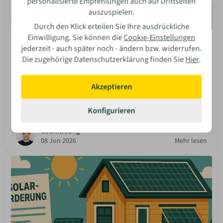
personalisierte Empfehlungen auch auf Drittseiten
auszuspielen.
Durch den Klick erteilen Sie Ihre ausdrückliche
Einwilligung. Sie können die
Cookie-Einstellungen
Solaranlagen
jederzeit - auch später noch - ändern bzw. widerrufen.
Aktuelle Photovoltaik-Förderungen für Schleswig-
Die zugehörige Datenschutzerklärung finden Sie
Hier
.
Holstein
Werde mit deiner eigenen Solaranlage in Schleswig-
Akzeptieren
Holstein unabhängiger! Wir zeigen dir aktuelle
Förderungen, Kredite und Steuervorteile für dein
Konfigurieren
Projekt.
Godiwa Jung
08 Jun 2026
Mehr lesen