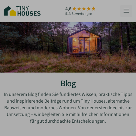
Zum
4,6
Hauptinhalt
513 Bewertungen
springen
HÄUSER
BERATUNG
GRUNDSTÜCKE
RATGEBER
Blog
ÜBER UNS
In unserem Blog finden Sie fundiertes Wissen, praktische Tipps
und inspirierende Beiträge rund um Tiny Houses, alternative
Bauweisen und modernes Wohnen. Von der ersten Idee bis zur
ZUM HAUS-FINDER
Umsetzung – wir begleiten Sie mit hilfreichen Informationen
für gut durchdachte Entscheidungen.
PARTNER WERDEN