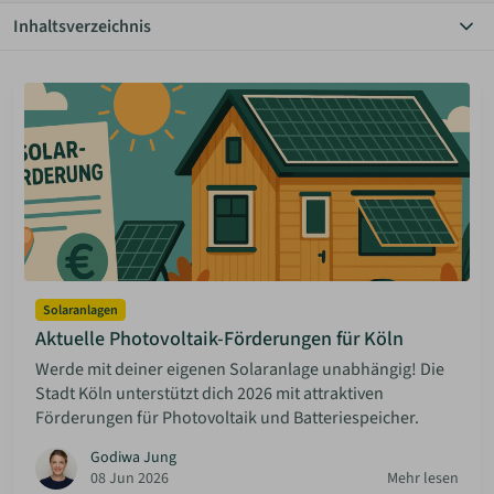
Inhaltsverzeichnis
ANMELDEN
Alle Themen
Autarkie
Bauen Diy
MERKLISTE
Community
Einrichtung
Grundstücke
Haus & Garten
Hauskauf
Inspiration
Mieten & Vermieten
Minimalismus
Solaranlagen
Rechtliches
Aktuelle Photovoltaik-Förderungen für Köln
Solaranlagen
Werde mit deiner eigenen Solaranlage unabhängig! Die
Sparen
Stadt Köln unterstützt dich 2026 mit attraktiven
Förderungen für Photovoltaik und Batteriespeicher.
Godiwa Jung
08 Jun 2026
Mehr lesen