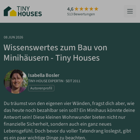
Zum
4,6
Hauptinhalt
513 Bewertungen
springen
HÄUSER
08 JUN 2026
Wissenswertes zum Bau von
BERATUNG
Minihäusern - Tiny Houses
GRUNDSTÜCKE
Isabella Bosler
RATGEBER
TINY-HOUSE EXPERTIN
·
SEIT 2011
Autorenprofil
ÜBER UNS
Du träumst von den eigenen vier Wänden, fragst dich aber, wie
das heute noch bezahlbar sein soll? Ein Minihaus könnte deine
ZUM HAUS-FINDER
Antwort sein! Diese kleinen Wohnwunder bieten nicht nur
finanzielle Sicherheit, sondern auch ein ganz neues
Lebensgefühl. Doch bevor du voller Tatendrang loslegst, gibt
PARTNER WERDEN
es ein paar wichtige Dinge zu beachten.