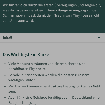
Wir führen dich durch die ersten Überlegungen und zeigen dir,
was du insbesondere beim Thema
Baugenehmigung
auf dem
ANMELDEN
Schirm haben musst, damit dein Traum vom Tiny House nicht
zum Albtraum wird.
MERKLISTE
Inhalt
Das Wichtigste in Kürze
Der Traum vom Eigenheim
Das Wichtigste in Kürze
Die Baugenehmigung
Viele Menschen träumen von einem sicheren und
bezahlbaren Eigenheim.
Gerade in Krisenzeiten werden die Kosten zu einem
wichtigen Faktor.
Minihäuser können eine attraktive Lösung für kleines Geld
sein.
Auch für kleine Gebäude benötigst du in Deutschland eine
Baugenehmigung.