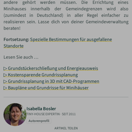
andere gehört werden müssen. Die Errichtung eines
Minihauses innerhalb der Gemeindegrenzen wird also
(zumindest in Deutschland) in aller Regel einfacher zu
realisieren sein. Lasse dich von deiner Gemeindeverwaltung
beraten!
Fortsetzung:
Spezielle Bestimmungen für ausgefallene
Standorte
Lesen Sie auch …
▷ Grundstückerschließung und Energieausweis
▷ Kostensparende Grundrissplanung
▷ Grundrissplanung in 3D mit CAD-Programmen
▷ Baupläne und Grundrisse für Minihäuser
Isabella Bosler
TINY-HOUSE EXPERTIN
·
SEIT 2011
Autorenprofil
ARTIKEL TEILEN