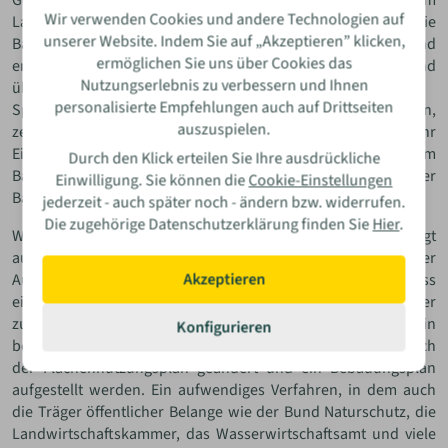
Gemeinde legt den Bauantrag nach ihrer Entscheidung dem
Wir verwenden Cookies und andere Technologien auf
Landratsamt (Bauaufsichtsbehörde) vor. Die
unserer Website. Indem Sie auf „Akzeptieren” klicken,
Bauaufsichtsbehörde überprüft den Bauantrag und
ermöglichen Sie uns über Cookies das
entscheidet, ggf. nach einer Begehung vor Ort, abschließend
Nutzungserlebnis zu verbessern und Ihnen
über die Erteilung der Baugenehmigung.
personalisierte Empfehlungen auch auf Drittseiten
Spreche unbedingt mit deinen Nachbarn über dein Vorhaben,
auszuspielen.
zeige ihnen Pläne und Skizzen und bitte sie um ihr
Einverständnis. Die Zustimmung der Nachbarn ist bei jedem
Durch den Klick erteilen Sie Ihre ausdrückliche
Bauvorhaben relevant und beeinflusst die Erteilung der
Einwilligung. Sie können die
Cookie-Einstellungen
Baugenehmigung.
jederzeit - auch später noch - ändern bzw. widerrufen.
Die zugehörige Datenschutzerklärung finden Sie
Hier
.
Wie aussichtsreich ein Antrag auf Baugenehmigung ist, hängt
auch davon ab, ob sich das Grundstück im Innen- oder
Akzeptieren
Außenbereich (der Gemeinde) befindet. Die Vermutung, dass
eine Genehmigung auf einem abgelegenen Grundstück leichter
zu erhalten ist, kann sich als Irrtum erweisen. Für ein
Konfigurieren
bebauungspflichtiges Unterfangen müsste im Außenbereich
der Flächennutzungsplan geändert und ein Bebauungsplan
aufgestellt werden. Ein aufwendiges Verfahren, in dem auch
die Träger öffentlicher Belange wie der Bund Naturschutz, die
Landwirtschaftskammer, das Wasserwirtschaftsamt und viele