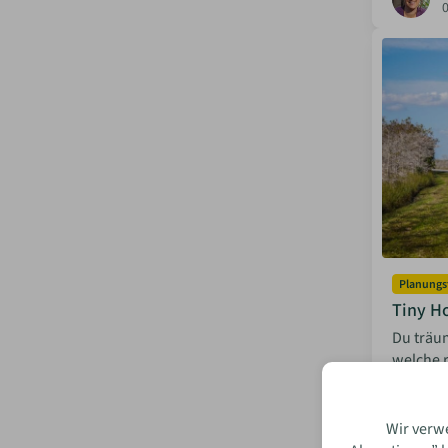
Planungs
Tiny H
Du träum
welche 
und der 
I
Wir verw