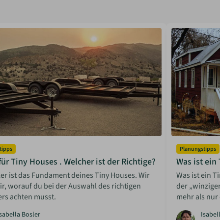
tipps
Planungstipps
 für Tiny Houses . Welcher ist der Richtige?
Was ist ein
ler ist das Fundament deines Tiny Houses. Wir
Was ist ein 
ir, worauf du bei der Auswahl des richtigen
der „winzige
rs achten musst.
mehr als nur
sabella Bosler
Isabel