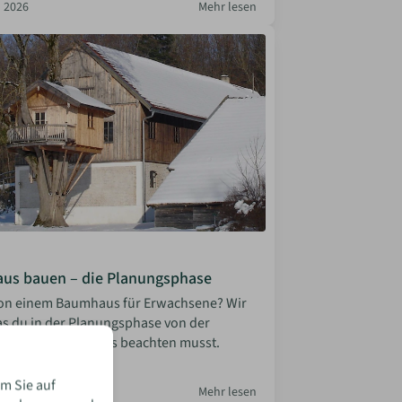
 2026
Mehr lesen
us bauen – die Planungsphase
von einem Baumhaus für Erwachsene? Wir
was du in der Planungsphase von der
bis zur Statik alles beachten musst.
la Bosler
m Sie auf
 2026
Mehr lesen