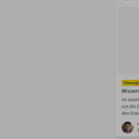
Planungs
Wissen
Im zweit
um die 
den Ener
I