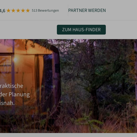
PARTNER WERDEN
4,6
513 Bewertungen
ZUM HAUS-FINDER
uelles & Community
sletter
igkeiten
raktische
der Planung
isnah.