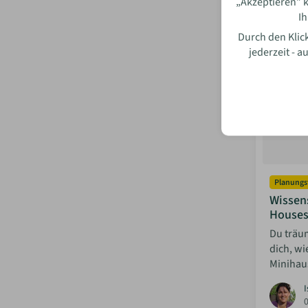
„Akzeptieren” k
Ih
Durch den Klick
jederzeit - 
Planungs
Wissen
House
Du träum
dich, wi
Minihau
I