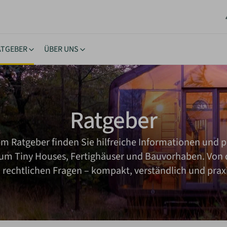
ATGEBER
ÜBER UNS
stücke
ngstipps
Lernen & Inspiration
Akt
rhäuser
nehmigung
eBooks
New
Ratgeber
oltaik & Autarkie
stücksuche
Bücher
Neu
wohnen
ierungstipps
Workshops
NEU
em Ratgeber finden Sie hilfreiche Informationen und p
ote einholen
iche Vorgaben
Inspiration
 um Tiny Houses, Fertighäuser und Bauvorhaben. Von 
kes Wohnen
u rechtlichen Fragen – kompakt, verständlich und prax