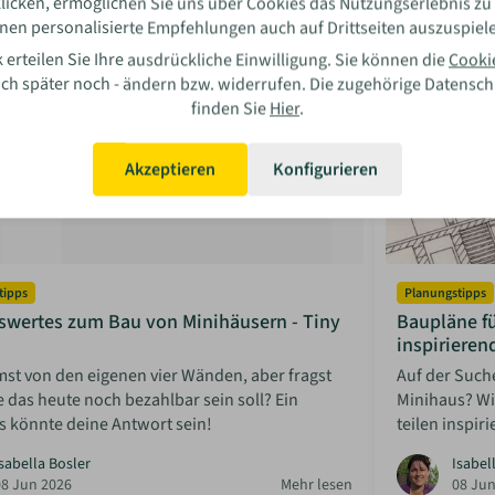
licken, ermöglichen Sie uns über Cookies das Nutzungserlebnis zu
nen personalisierte Empfehlungen auch auf Drittseiten auszuspiel
 erteilen Sie Ihre ausdrückliche Einwilligung. Sie können die
Cooki
auch später noch - ändern bzw. widerrufen. Die zugehörige Datensc
finden Sie
Hier
.
Akzeptieren
Konfigurieren
tipps
Planungstipps
swertes zum Bau von Minihäusern - Tiny
Baupläne fü
s
inspirieren
st von den eigenen vier Wänden, aber fragst
Auf der Such
e das heute noch bezahlbar sein soll? Ein
Minihaus? Wir
s könnte deine Antwort sein!
teilen inspir
sabella Bosler
Isabel
08 Jun 2026
Mehr lesen
08 Jun