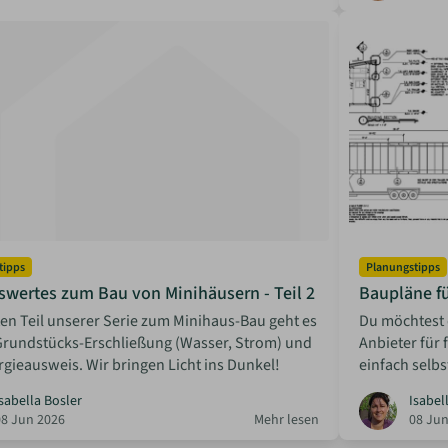
tipps
Planungstipps
swertes zum Bau von Minihäusern - Teil 2
Baupläne f
en Teil unserer Serie zum Minihaus-Bau geht es
Du möchtest 
Grundstücks-Erschließung (Wasser, Strom) und
Anbieter für
gieausweis. Wir bringen Licht ins Dunkel!
einfach selbs
sabella Bosler
Isabel
08 Jun 2026
Mehr lesen
08 Jun