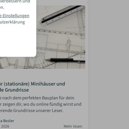
 verbessern und
en.
e-Einstellungen
hutzerklärung
r (stationäre) Minihäuser und
de Grundrisse
e nach dem perfekten Bauplan für dein
 zeigen dir, wo du online fündig wirst und
ierende Grundrisse unserer Leser.
la Bosler
 2026
Mehr lesen