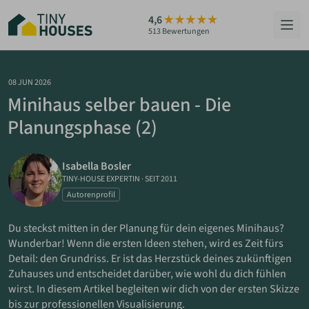
Zum
4,6
Hauptinhalt
513 Bewertungen
springen
HÄUSER
08 JUN 2026
Minihaus selber bauen - Die
BERATUNG
Planungsphase (2)
GRUNDSTÜCKE
Isabella Bosler
RATGEBER
TINY-HOUSE EXPERTIN
·
SEIT 2011
Autorenprofil
ÜBER UNS
Du steckst mitten in der Planung für dein eigenes Minihaus?
Wunderbar! Wenn die ersten Ideen stehen, wird es Zeit fürs
ZUM HAUS-FINDER
Detail: den Grundriss. Er ist das Herzstück deines zukünftigen
Zuhauses und entscheidet darüber, wie wohl du dich fühlen
wirst. In diesem Artikel begleiten wir dich von der ersten Skizze
PARTNER WERDEN
bis zur professionellen Visualisierung.