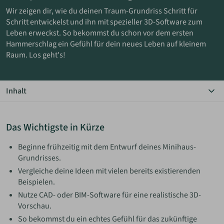
Wir zeigen dir, wie du deinen Traum-Grundriss Schritt für
Schritt entwickelst und ihn mit spezieller 3D-Software zum
ANMELDEN
Leben erweckst. So bekommst du schon vor dem ersten
Hammerschlag ein Gefühl für dein neues Leben auf kleinem
MERKLISTE
Raum. Los geht's!
Inhalt
Das Wichtigste in Kürze
Der Grundriss-Entwurf
Das Wichtigste in Kürze
Umsetzung in 3D
Software für Bauherren
Beginne frühzeitig mit dem Entwurf deines Minihaus-
Grundrisses.
Vergleiche deine Ideen mit vielen bereits existierenden
Beispielen.
Nutze CAD- oder BIM-Software für eine realistische 3D-
Vorschau.
So bekommst du ein echtes Gefühl für das zukünftige