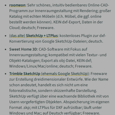
roomeon
: Sehr schönes, intuitiv bedienbares Online-CAD-
Programm zur Innenraumgestaltung mit Rendering; großer
Katalog mit echten Möbeln (d.h. Möbel, die ggf. online
bestellt werden können). KEIN dxf-Export, Daten in der
Cloud; deutsch; Freeware.
(das alte)
SketchUp + LTPlus
: kostenloses Plugin zur dxf-
Konvertierung von Google SketchUp-Dateien; deutsch.
Sweet Home 3D
: CAD-Software mit Fokus auf
Innenraumgestaltung; kompatibel mit vielen Textur- und
Objekt-Katalogen; Export als obj-Datei, KEIN dxf;
Windows/Linux/Mac/online; deutsch; Freeware.
Trimble SketchUp
(ehemals Google SketchUp)
: Freeware
zur Erstellung dreidimensionaler Entwürfe. Wie der Name
schon andeutet, handelt es sich nicht um eine
fotorealistische, sondern skizzenhafte Darstellung.
SketchUp verfügt über eine wachsende Bibliothek mit von
Usern vorgefertigten Objekten. Abspeicherung im eigenen
Format .skp; mit LTPlus für DXF aufrüstbar; läuft unter
Windows und Mac; auf Deutsch verfügbar; Freeware.