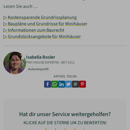
Lesen Sie auch …
▷ Kostensparende Grundrissplanung
▷ Baupläne und Grundrisse für Minihäuser
▷ Informationen zum Baurecht
▷ Grundstücksangebote für Minihäuser
Isabella Bosler
TINY-HOUSE EXPERTIN
·
SEIT 2011
Autorenprofil
ARTIKEL TEILEN
facebook
whatsapp
linkedin
twitter
email
pinterest
Hat dir unser Service weitergeholfen?
KLICKE AUF DIE STERNE UM ZU BEWERTEN!