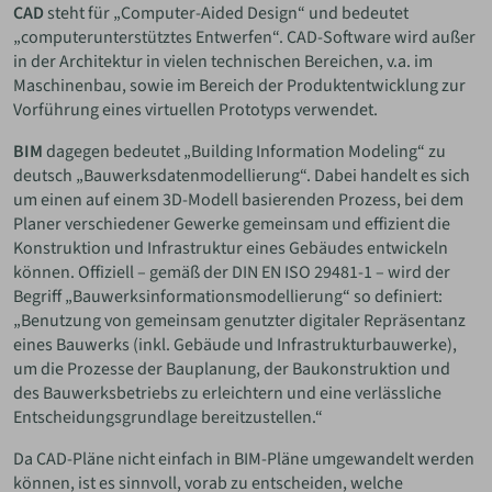
CAD
steht für „Computer-Aided Design“ und bedeutet
„computerunterstütztes Entwerfen“. CAD-Software wird außer
in der Architektur in vielen technischen Bereichen, v.a. im
Maschinenbau, sowie im Bereich der Produktentwicklung zur
Vorführung eines virtuellen Prototyps verwendet.
BIM
dagegen bedeutet „Building Information Modeling“ zu
deutsch „Bauwerksdatenmodellierung“. Dabei handelt es sich
um einen auf einem 3D-Modell basierenden Prozess, bei dem
Planer verschiedener Gewerke gemeinsam und effizient die
Konstruktion und Infrastruktur eines Gebäudes entwickeln
können. Offiziell – gemäß der DIN EN ISO 29481-1 – wird der
Begriff „Bauwerksinformationsmodellierung“ so definiert:
„Benutzung von gemeinsam genutzter digitaler Repräsentanz
eines Bauwerks (inkl. Gebäude und Infrastrukturbauwerke),
um die Prozesse der Bauplanung, der Baukonstruktion und
des Bauwerksbetriebs zu erleichtern und eine verlässliche
Entscheidungsgrundlage bereitzustellen.“
Da CAD-Pläne nicht einfach in BIM-Pläne umgewandelt werden
können, ist es sinnvoll, vorab zu entscheiden, welche