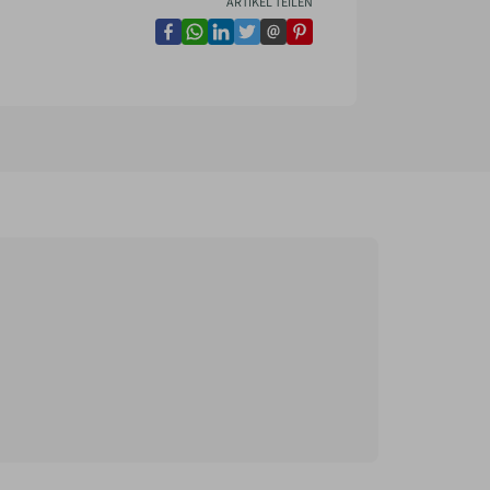
ARTIKEL TEILEN
facebook
whatsapp
linkedin
twitter
email
pinterest