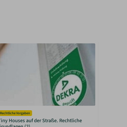
Rechtliche Vorgaben
Rechtliche 
Tiny Houses auf der Straße. Rechtliche
Tiny Hou
Grundlagen (2)
Melderec