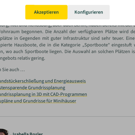
gen.
n einem Haus auf dem Wasser wohnen möchte und keinen eigenen S
Akzeptieren
Konfigurieren
iesen gelten wasserbaurechtliche Vorschriften. Zukunftsorientier
rg, Kiel und Rendsburg, aber auch Berlin, haben bereits mit der
Wohnraum begonnen. Die Anzahl der verfügbaren Plätze wird der
plätze in Gegenden mit guter Infrastruktur sind sehr teuer. Ein
pierte Hausboote, die in die Kategorie „Sportboote“ eingestuft
n, wo auch Sportboote liegen. Die Auswahl an solchen Plätzen i
ngebots relativ gering.
n Sie auch …
undstückerschließung und Energieausweis
stensparende Grundrissplanung
undrissplanung in 3D mit CAD-Programmen
upläne und Grundrisse für Minihäuser
Isabella Bosler