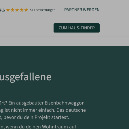
PARTNER WERDEN
4,6
511 Bewertungen
ZUM HAUS-FINDER
uelles & Community
sletter
igkeiten
usgefallene
Ort? Ein ausgebauter Eisenbahnwaggon
 ist nicht immer einfach. Das deutsche
, bevor du dein Projekt startest.
men, wenn du deinen Wohntraum auf