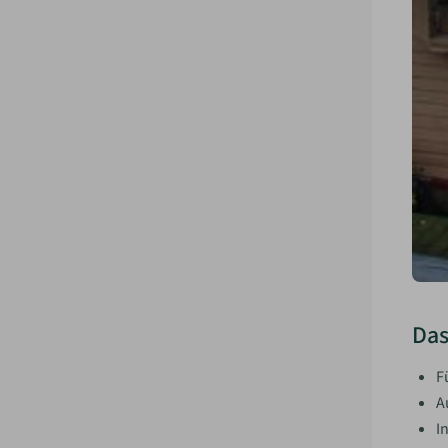
Das
F
A
I