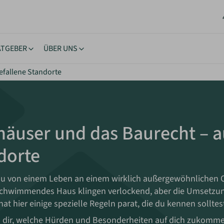
ATGEBER
ÜBER UNS
efallene Standorte
stücke
ngstipps
Lernen & Inspiration
Akt
rhäuser
nehmigung
eBooks
New
oltaik & Autarkie
stücksuche
Bücher
Neu
häuser und das Baurecht – a
wohnen
ierungstipps
Workshops
NEU
dorte
ote einholen
iche Vorgaben
Inspiration
kes Wohnen
u von einem Leben an einem wirklich außergewöhnlichen 
schwimmendes Haus klingen verlockend, aber die Umsetzung
at hier einige spezielle Regeln parat, die du kennen solltest
n dir, welche Hürden und Besonderheiten auf dich zukom