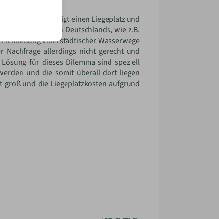
ee besitzt, benötigt einen Liegeplatz und
te Städte im Norden Deutschlands, wie z.B.
 Erschließung innerstädtischer Wasserwege
 Nachfrage allerdings nicht gerecht und
e Lösung für dieses Dilemma sind speziell
 werden und die somit überall dort liegen
st groß und die Liegeplatzkosten aufgrund