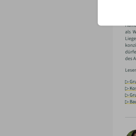
getra
Wer i
für d
Hambu
als 
Liege
konzi
dürfe
des A
Lese
▷ Gr
▷ Ko
▷ Gr
▷ Ba